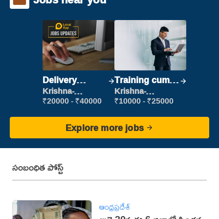
Delivery
Training cum
Executive
Placement
Krishna-
Krishna-
vijayawada
vijayawada
₹20000 - ₹40000
₹10000 - ₹25000
Explore more jobs
సంబంధిత పోస్ట్
ఆంధ్రప్రదేశ్