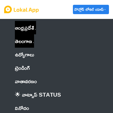
డౌన్లోడ్ లోకల్ యాప్
ఆంధ్రప్రదేశ్
తెలంగాణ
ఉద్యోగాలు
ట్రెండింగ్
వాతావరణం
🌟 వాట్సాప్ STATUS
వినోదం