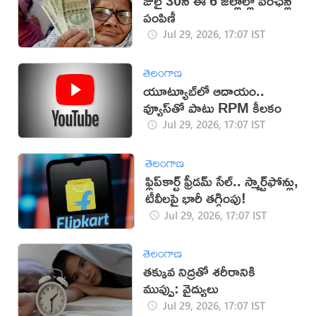
జులై 30న ఈ 6 జిల్లాల్లో పింఛన్ల
పంపిణీ
Jul 29, 2026, 17:07 IST
తెలంగాణ
యూట్యూబ్‌లో ఆదాయం..
వ్యూస్‌తో పాటు RPM కీలకం
Jul 29, 2026, 17:07 IST
తెలంగాణ
ఫ్లిప్‌కార్ట్ ఫ్రీడమ్ సేల్.. స్మార్ట్‌ఫోన్లు,
టీవీలపై భారీ తగ్గింపు!
Jul 29, 2026, 17:07 IST
తెలంగాణ
తక్కువ నిద్రతో శరీరానికి
ముప్పు: వైద్యులు
Jul 29, 2026, 17:07 IST