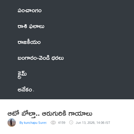
పంచాంగం
రాశి ఫలాలు
రాజకీయం
బంగారం-వెండి ధరలు
క్రైమ్
అనేకం
ఆటో బోల్తా.. ఆరుగురికి గాయాలు
By kunchapu Suresh
4159
Jun 13, 2026, 14:06 IST