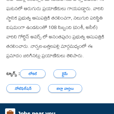
ఘటనలో ఆరుగురు ప్రయాణికులు గాయపడ్డారు. వారిని
స్థానిక ప్రభుత్వ ఆసుపత్రికి తరలించగా, నలుగురి పరిస్థితి
విషమంగా ఉండటంతో 108 సిబ్బంది (వంశీ, అనీల్)
వారిని గోల్డెన్ అవర్స్ లో అనంతపురం ప్రభుత్వ ఆసుపత్రికి
తరలించారు. నార్పల-బత్తలపల్లి మార్గమధ్యంలో ఈ
ప్రమాదం జరిగినట్లు ప్రయాణికులు తెలిపారు.
ట్యాగ్స్ :
లోకల్
క్రైమ్
నోటిఫికేషన్
జిల్లా వార్తలు
Jobs near you