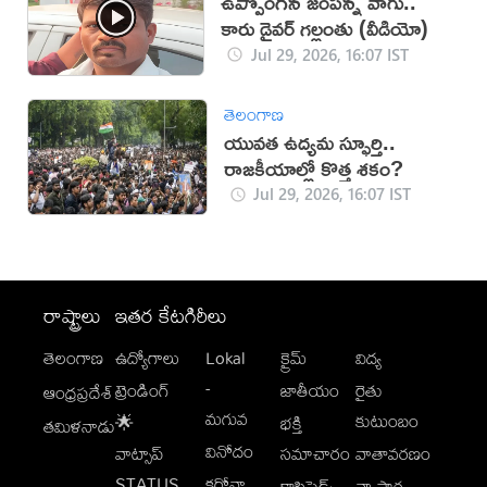
ఉప్పొంగిన జంపన్న వాగు..
కారు డ్రైవర్ గల్లంతు (వీడియో)
Jul 29, 2026, 16:07 IST
తెలంగాణ
యువత ఉద్యమ స్ఫూర్తి..
రాజకీయాల్లో కొత్త శకం?
Jul 29, 2026, 16:07 IST
రాష్ట్రాలు
ఇతర కేటగిరీలు
తెలంగాణ
ఉద్యోగాలు
Lokal
క్రైమ్
విద్య
-
ట్రెండింగ్
జాతీయం
రైతు
ఆంధ్రప్రదేశ్
మగువ
కుటుంబం
🌟
భక్తి
తమిళనాడు
వినోదం
వాట్సాప్
సమాచారం
వాతావరణం
STATUS
కరోనా
క్లాసిఫైడ్స్
వ్యాపార