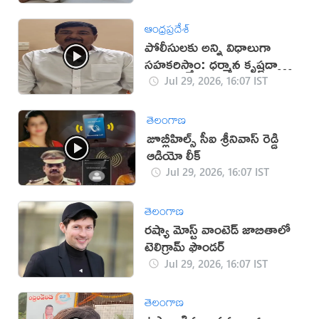
ఆంధ్రప్రదేశ్
పోలీసులకు అన్ని విధాలుగా
సహకరిస్తాం: ధర్మాన కృష్ణదాస్
(వీడియో)
Jul 29, 2026, 16:07 IST
తెలంగాణ
జూబ్లీహిల్స్ సీఐ శ్రీనివాస్ రెడ్డి
ఆడియో లీక్
Jul 29, 2026, 16:07 IST
తెలంగాణ
రష్యా మోస్ట్ వాంటెడ్ జాబితాలో
టెలిగ్రామ్ ఫౌండర్
Jul 29, 2026, 16:07 IST
తెలంగాణ