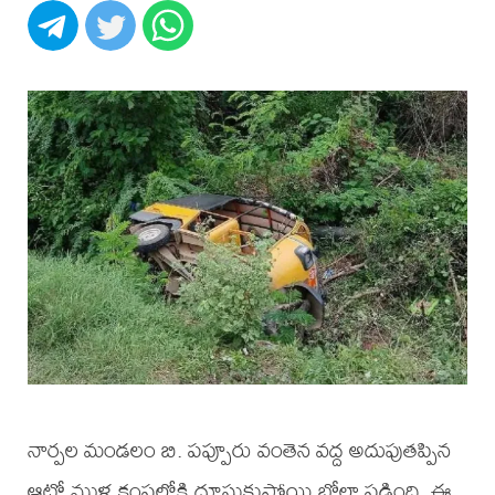
నార్పల మండలం బి. పప్పూరు వంతెన వద్ద అదుపుతప్పిన
ఆటో ముళ్ల కంపల్లోకి దూసుకుపోయి బోల్తా పడింది. ఈ