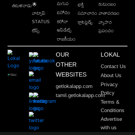
మగువ
కుటుంబం
🌟
భక్తి
తమిళనాడు
వినోదం
వాట్సాప్
సమాచారం
వాతావరణం
STATUS
కరోనా
క్లాసిఫైడ్స్
వ్యాపార
అప్‌డేట్స్
టిప్స్
ప్రపంచం
రాజకీయం
OUR
LOKAL
OTHER
Contact Us
WEBSITES
About Us
Privacy
getlokalapp.com
Policy
tamil.getlokalapp.com
Terms &
Conditions
Advertise
with us