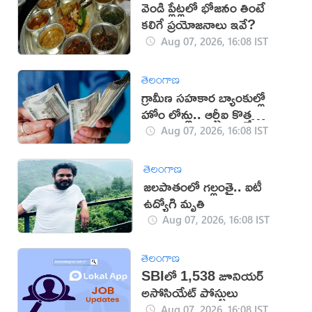
వెండి ప్లేట్లలో భోజనం తింటే
కలిగే ప్రయోజనాలు ఇవే?
Aug 07, 2026, 16:08 IST
తెలంగాణ
గ్రామీణ సహకార బ్యాంకుల్లో
హోం లోన్లు.. ఆర్బీఐ కొత్త
నిబంధనలు
Aug 07, 2026, 16:08 IST
తెలంగాణ
జలపాతంలో గల్లంతై.. ఐటీ
ఉద్యోగి మృతి
Aug 07, 2026, 16:08 IST
తెలంగాణ
SBIలో 1,538 జూనియర్
అసోసియేట్ పోస్టులు
Aug 07, 2026, 16:08 IST