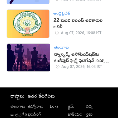
ఆంధ్రప్రదేశ్
22 మంది ఐఏఎస్‌ అధికారుల
బదిలీ
Aug 07, 2026, 16:08 IST
తెలంగాణ
డ్యాన్సర్స్ అసోసియేషన్‌కు
టాలీవుడ్ ఫిల్మ్ ఫెడరేషన్ సహాయ
నిరాకరణ
Aug 07, 2026, 16:08 IST
రాష్ట్రాలు
ఇతర కేటగిరీలు
తెలంగాణ
ఉద్యోగాలు
Lokal
క్రైమ్
విద్య
-
ట్రెండింగ్
జాతీయం
రైతు
ఆంధ్రప్రదేశ్