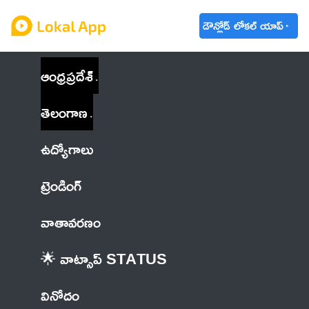
డౌన్లోడ్ లోకల్ యాప్
ఆంధ్రప్రదేశ్
తెలంగాణ
ఉద్యోగాలు
ట్రెండింగ్
వాతావరణం
🌟 వాట్సాప్ STATUS
వినోదం