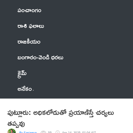
పంచాంగం
రాశి ఫలాలు
రాజకీయం
బంగారం-వెండి ధరలు
క్రైమ్
అనేకం
పుట్లూరు: అధికలోడుతో ప్రయాణిస్తే చర్యలు
తప్పవు
By Sanjeeva
55
Apr 14, 2025, 01:04 IST