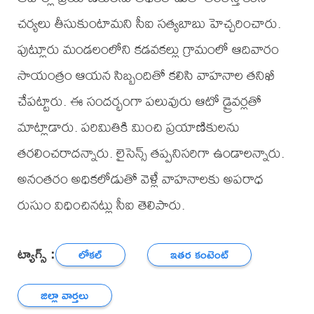
చర్యలు తీసుకుంటామని సీఐ సత్యబాబు హెచ్చరించారు.
పుట్లూరు మండలంలోని కడవకల్లు గ్రామంలో ఆదివారం
సాయంత్రం ఆయన సిబ్బందితో కలిసి వాహనాల తనిఖీ
చేపట్టారు. ఈ సందర్భంగా పలువురు ఆటో డ్రైవర్లతో
మాట్లాడారు. పరిమితికి మించి ప్రయాణికులను
తరలించరాదన్నారు. లైసెన్స్ తప్పనిసరిగా ఉండాలన్నారు.
అనంతరం అధికలోడుతో వెళ్లే వాహనాలకు అపరాధ
రుసుం విధించినట్లు సీఐ తెలిపారు.
ట్యాగ్స్ :
లోకల్
ఇతర కంటెంట్
జిల్లా వార్తలు