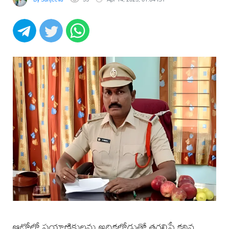
ఆటోల్లో ప్రయాణికులను అధికలోడుతో తరలిస్తే కఠిన