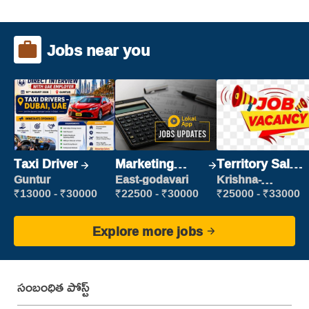
Jobs near you
Taxi Driver
Marketing
Territory Sales
Executive
Manager
Guntur
East-godavari
Krishna-
vijayawada
₹13000 - ₹30000
₹22500 - ₹30000
₹25000 - ₹33000
Explore more jobs
సంబంధిత పోస్ట్