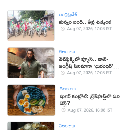
ఆంధ్రప్రదేశ్
మన్యం బంద్.. తీవ్ర ఉత్కంఠ
Aug 07, 2026, 17:08 IST
తెలంగాణ
నెట్‌ఫ్లిక్స్‌లో వ్యూస్.. నాన్-
ఇంగ్లీష్ సినిమాగా ‘ధురంధర్’
రికార్డు
Aug 07, 2026, 17:08 IST
తెలంగాణ
షుగర్ కంట్రోల్: బ్రేక్‌ఫాస్ట్‌లో ఏది
బెస్ట్?
Aug 07, 2026, 16:08 IST
తెలంగాణ