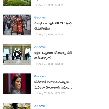
Aug 07, 2026, 15:08 IST
తెలంగాణ
సులభంగా గ్యాస్ eKYC పూర్తి
చేసుకోండిలా!
Aug 07, 2026, 14:08 IST
తెలంగాణ
రక్షణ ఒప్పందం చేసుకున్న పాక్‌-
సౌదీ-తుర్కియే
Aug 07, 2026, 12:08 IST
తెలంగాణ
కోడిగుడ్లకే భయపడుతున్నారా..
మహువా మోయిత్రాకు సుప్రీం
చురకలు
Aug 07, 2026, 12:08 IST
తెలంగాణ