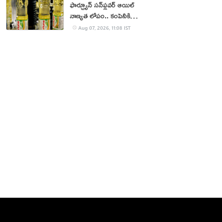
ఫార్చ్యూన్ సన్‌ఫ్లవర్ ఆయిల్
నాణ్యత లోపం.. కంపెనీకి
జరిమానా
Aug 07, 2026, 11:08 IST