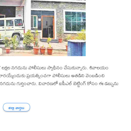
ూ. 7 లక్షల నగదును పోలీసులు స్వాధీనం చేసుకున్నారు. శివాలయం
 పరారయ్యేందుకు ప్రయత్నించగా పోలీసులు అతడిని వెంబడించి
 నగదును గుర్తించారు. విచారణలో ఐపీఎల్ బెట్టింగ్ కోసం ఈ డబ్బును
జిల్లా వార్తలు