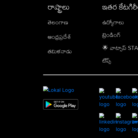
రాష్ట్రాలు
ఇతర కేటగిర
తెలంగాణ
ఉద్యోగాలు
ట్రెండింగ్
ఆంధ్రప్రదేశ్
🌟 వాట్సాప్ S
తమిళనాడు
టిప్స్