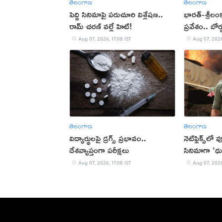
తెలంగాణ
తెలంగాణ
పెద్ది సినిమాపై పరుచూరి విశ్లేషణ..
భారత్-శ్రీలం
రామ్ చరణ్ వల్లే హిట్!
ప్రవేశం.. బోర
Aug 07, 2026, 17:08 IST
Aug 07, 2026
తెలంగాణ
తెలంగాణ
విద్యార్థులపై డ్రగ్స్ ప్రభావం..
నెట్‌ఫ్లిక్స్‌లో
దేశవ్యాప్తంగా పరీక్షలు
సినిమాగా ‘ధు
Aug 07, 2026, 17:08 IST
Aug 07, 2026