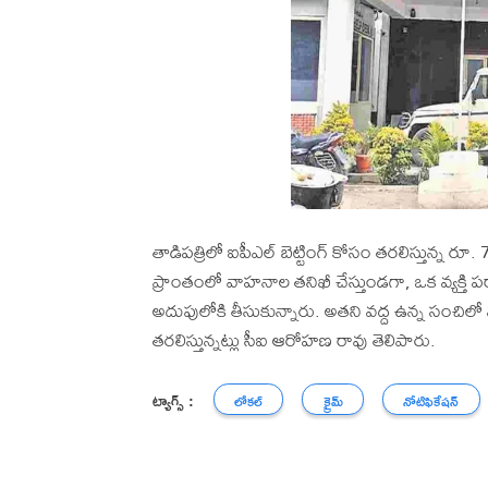
తాడిపత్రిలో ఐపీఎల్ బెట్టింగ్ కోసం తరలిస్తున్న ర
ప్రాంతంలో వాహనాల తనిఖీ చేస్తుండగా, ఒక వ్యక్తి
అదుపులోకి తీసుకున్నారు. అతని వద్ద ఉన్న సంచిలో
తరలిస్తున్నట్లు సీఐ ఆరోహణ రావు తెలిపారు.
ట్యాగ్స్ :
లోకల్
క్రైమ్
నోటిఫికేషన్