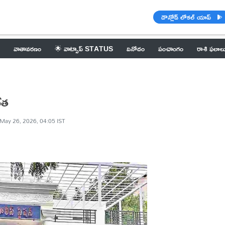
డౌన్లోడ్ లోకల్ యాప్
వాతావరణం
🌟 వాట్సాప్ STATUS
వినోదం
పంచాంగం
రాశి ఫలాల
వేత
May 26, 2026, 04:05 IST