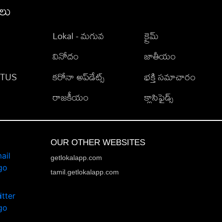
ీలు
Lokal - మగువ
క్రైమ్
వినోదం
జాతీయం
TATUS
కరోనా అప్‌డేట్స్
భక్తి సమాచారం
రాజకీయం
క్లాసిఫైడ్స్
OUR OTHER WEBSITES
getlokalapp.com
tamil.getlokalapp.com