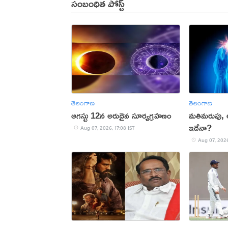
సంబంధిత పోస్ట్
తెలంగాణ
తెలంగాణ
ఆగస్టు 12న అరుదైన సూర్యగ్రహణం
మతిమరుపు,
ఇదేనా?
Aug 07, 2026, 17:08 IST
Aug 07, 2026