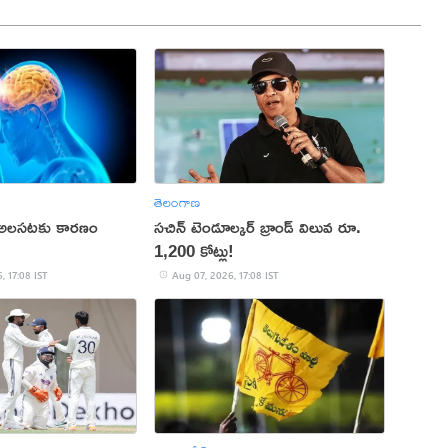
తెలంగాణ
 అలసటకు కారణం
సచిన్ టెండూల్కర్ బ్రాండ్ విలువ రూ.
1,200 కోట్లు!
, 17:08 IST
Aug 07, 2026, 17:08 IST