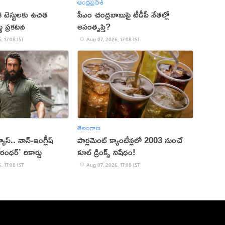
ఆంధ్రప్రదేశ్
క టెస్టులకు ఉచిత
సీఎం చంద్రబాబుపై టీడీపీ నేతల్లో
్డు ప్రకటన
అసంతృప్తి?
, 17:08 IST
Aug 07, 2026, 17:08 IST
తెలంగాణ
 వ్యూస్.. నాన్-ఇంగ్లీష్
పార్లమెంట్ క్యాంటీన్లలో 2003 నుంచే
రంధర్’ రికార్డు
కూల్ డ్రింక్స్ నిషేధం!
, 17:08 IST
Aug 07, 2026, 17:08 IST