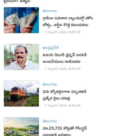
ట్రెండింగ్ న్యూస్
తెలంగాణ
గ్రామీణ సహకార బ్యాంకుల్లో హోం
లోన్లు.. ఆర్బీఐ కొత్త నిబంధనలు
Aug 07, 2026, 16:08 IST
ఆంధ్రప్రదేశ్
విజయ డెయిరీ ఛైర్మన్ పదవికి
ఆంజనేయులు రాజీనామా
Aug 07, 2026, 16:08 IST
తెలంగాణ
ఏడు జ్యోతిర్లింగాల దర్శనానికి
ప్రత్యేక రైలు యాత్ర
Aug 07, 2026, 15:08 IST
తెలంగాణ
రూ.23,731 కోట్లతో గోబర్ధన్
పథకానికి ఆమోదం