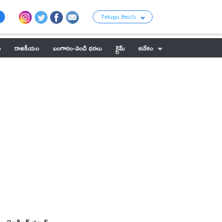
Telugu తెలుగు
ు
రాజకీయం
బంగారం-వెండి ధరలు
క్రైమ్
అనేకం