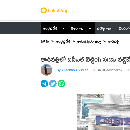
ఆంధ్రప్రదేశ్
తెలంగాణ
ఉద్యోగాలు
ట్రెండింగ్
హోమ్
ఆంధ్రప్రదేశ్
అనంతపురం జిల్లా
తాడిపత్రి
తాడిపత్రిలో ఐపీఎల్ బెట్టింగ్ నగదు పట్టి
By kunchapu Suresh
3670
చూసినవారు