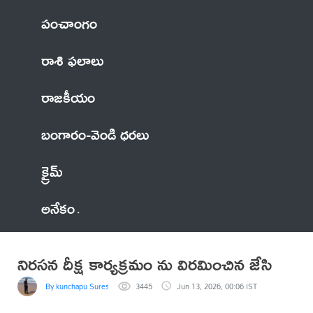
పంచాంగం
రాశి ఫలాలు
రాజకీయం
బంగారం-వెండి ధరలు
క్రైమ్
అనేకం
నిరసన దీక్ష కార్యక్రమం ను విరమించిన జేసి
By kunchapu Suresh
3445
Jun 13, 2026, 00:06 IST