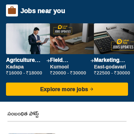
Jobs near you
Agriculture
Field
Marketing
Labour
Marketing
Executive
Kadapa
Kurnool
East-godavari
Executive
₹16000 - ₹18000
₹20000 - ₹30000
₹22500 - ₹30000
Explore more jobs
సంబంధిత పోస్ట్