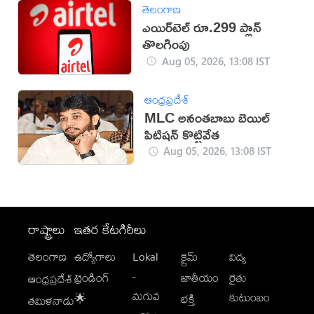
తెలంగాణ
ఎయిర్‌టెల్ రూ.299 ప్లాన్
తొలగింపు
Aug 05, 2026, 13:08 IST
ఆంధ్రప్రదేశ్
MLC అనంతబాబు బెయిల్
పిటిషన్ కొట్టివేత
Aug 05, 2026, 13:08 IST
రాష్ట్రాలు
ఇతర కేటగిరీలు
తెలంగాణ
ఉద్యోగాలు
Lokal
క్రైమ్
విద్య
-
ట్రెండింగ్
జాతీయం
రైతు
ఆంధ్రప్రదేశ్
మగువ
కుటుంబం
🌟
భక్తి
తమిళనాడు