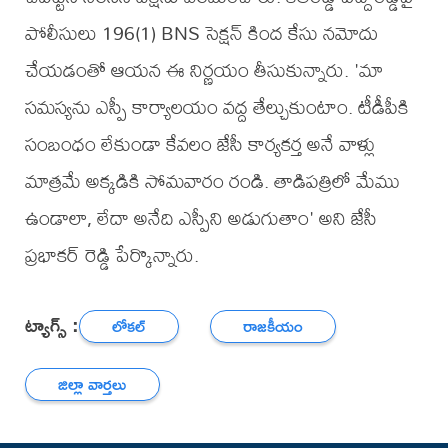
పోలీసులు 196(1) BNS సెక్షన్ కింద కేసు నమోదు
చేయడంతో ఆయన ఈ నిర్ణయం తీసుకున్నారు. 'మా
సమస్యను ఎస్పీ కార్యాలయం వద్ద తేల్చుకుంటాం. టీడీపీకి
సంబంధం లేకుండా కేవలం జేసీ కార్యకర్త అనే వాళ్లు
మాత్రమే అక్కడికి సోమవారం రండి. తాడిపత్రిలో మేము
ఉండాలా, లేదా అనేది ఎస్పీని అడుగుతాం' అని జేసీ
ప్రభాకర్ రెడ్డి పేర్కొన్నారు.
ట్యాగ్స్ :
లోకల్
రాజకీయం
జిల్లా వార్తలు