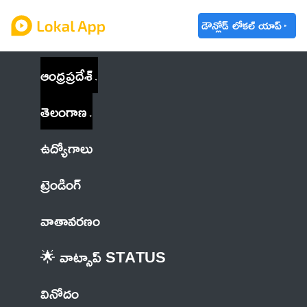
డౌన్లోడ్ లోకల్ యాప్
ఆంధ్రప్రదేశ్
తెలంగాణ
ఉద్యోగాలు
ట్రెండింగ్
వాతావరణం
🌟 వాట్సాప్ STATUS
వినోదం