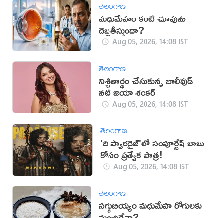
తెలంగాణ
మధుమేహం కంటి చూపును
దెబ్బతీస్తుందా?
Aug 05, 2026, 14:08 IST
తెలంగాణ
నిశ్చితార్థం చేసుకున్న బాలీవుడ్
నటి జియా శంకర్
Aug 05, 2026, 14:08 IST
తెలంగాణ
'ది ప్యారడైజ్'లో సంపూర్ణేష్ బాబు
కోసం ప్రత్యేక పాత్ర!
Aug 05, 2026, 14:08 IST
తెలంగాణ
సగ్గుబియ్యం మధుమేహ రోగులకు
మంచిదేనా?