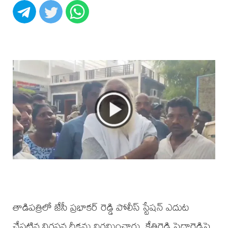
తాడిపత్రిలో జేసీ ప్రభాకర్ రెడ్డి పోలీస్ స్టేషన్ ఎదుట
చేపట్టిన నిరసన దీక్షను విరమించారు. కేతిరెడ్డి పెద్దారెడ్డిపై