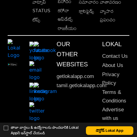
వినోదం
వాట్సాప్
సమాచారం
వాతావరణం
STATUS
కరోనా
క్లాసిఫైడ్స్
వ్యాపార
అప్‌డేట్స్
టిప్స్
ప్రపంచం
రాజకీయం
OUR
LOKAL
OTHER
Contact Us
WEBSITES
About Us
Privacy
getlokalapp.com
Policy
tamil.getlokalapp.com
Terms &
Conditions
Advertise
with us
Sitemap
తాజా వార్తలు & ఉద్యోగాలను పొందడానికి Lokal
డౌన్లోడ్ Lokal App
Appని ఇన్‌స్టాల్ చేయండి
This material may not be published, transmitted, rewritten or redistributed. © 2020 Lokal App. All rights reserved.