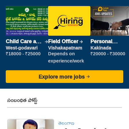
Child Care and
Field Officer
Personal
Patient care
Assistant
West-godavari
Vishakapatnam
Kakinada
₹18000 - ₹25000
Depends on
₹20000 - ₹30000
experience/work
Explore more jobs
సంబంధిత పోస్ట్
తెలంగాణ