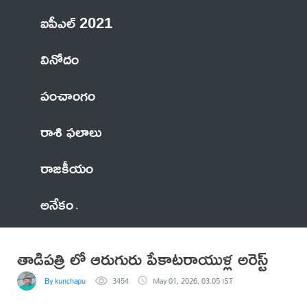
ఐపీఎల్ 2021
వినోదం
పంచాంగం
రాశి ఫలాలు
రాజకీయం
అనేకం
తాడిపత్రి లో ఆరుగురు పేకాటరాయుళ్ల అరెస్ట్
By kunchapu
3454
May 01, 2026, 03:05 IST