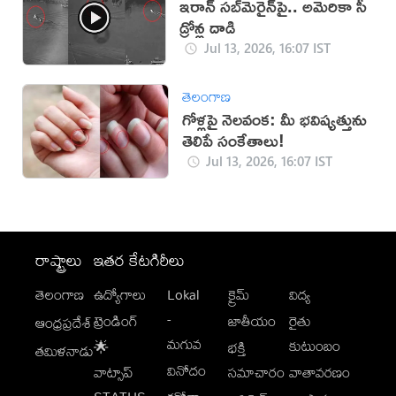
ఇరాన్‌ సబ్‌మెరైన్‌పై.. అమెరికా సీ
డ్రోన్ల దాడి
Jul 13, 2026, 16:07 IST
తెలంగాణ
గోళ్లపై నెలవంక: మీ భవిష్యత్తును
తెలిపే సంకేతాలు!
Jul 13, 2026, 16:07 IST
రాష్ట్రాలు
ఇతర కేటగిరీలు
తెలంగాణ
ఉద్యోగాలు
Lokal
క్రైమ్
విద్య
-
ట్రెండింగ్
జాతీయం
రైతు
ఆంధ్రప్రదేశ్
మగువ
కుటుంబం
🌟
భక్తి
తమిళనాడు
వినోదం
వాట్సాప్
సమాచారం
వాతావరణం