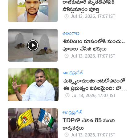
రాజ్‌కుమార్‌ మృతదేహానికి
పోస్టుమార్టం పూర్తి
Jul 13, 2026, 17:07 IST
తెలంగాణ
శివలింగం రూపంలోకి మంచు..
పూజలు చేసిన భక్తులు
Jul 13, 2026, 17:07 IST
ఆంధ్రప్రదేశ్
మత్స్యకారులను ఆదుకోవడంలో
ఈ ప్రభుత్వం విఫలమైంది: బొత్స
సత్యనారాయణ
Jul 13, 2026, 17:07 IST
ఆంధ్రప్రదేశ్
TDPలో చేరిన 85 మంది
కార్యకర్తలు
Jul 13, 2026, 17:07 IST