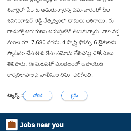
శివార్లలో పేకాట ఆడుతున్నారన్న సమాచారంతో సీఐ
శివగంగాధర్ రెడ్డి నేతృత్వంలో దాడులు జరిగాయి. ఈ
దాడుల్లో ఆరుగురిని అదుపులోకి తీసుకున్నారు. వారి వద్ద
నుంచి రూ. 7,680 నగదు, 4 స్మార్ట్ ఫోన్లు, 6 బైకులను
స్వాధీనం చేసుకుని కేసు నమోదు చేసినట్లు పోలీసులు
తెలిపారు. ఈ ఘటనతో మండలంలో అసాంఘిక
కార్యకలాపాలపై పోలీసుల నిఘా పెరిగింది.
ట్యాగ్స్ :
లోకల్
క్రైమ్
Jobs near you