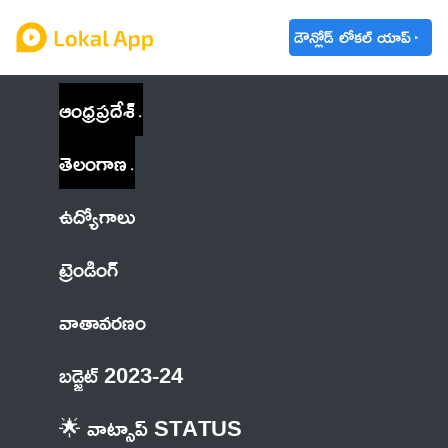
డౌన్లోడ్ లోకల్ యాప్
ఆంధ్రప్రదేశ్
తెలంగాణ
ఉద్యోగాలు
ట్రెండింగ్
వాతావరణం
బడ్జెట్ 2023-24
🌟 వాట్సాప్ STATUS