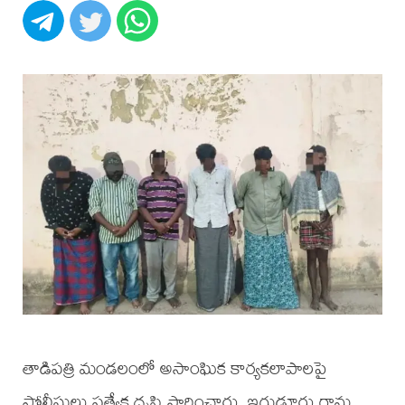
తాడిపత్రి మండలంలో అసాంఘిక కార్యకలాపాలపై
పోలీసులు ప్రత్యేక దృష్టి సారించారు. ఇగుడూరు గ్రామ