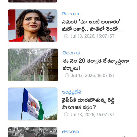
తెలంగాణ
సమంత 'మా ఇంటి బంగారం'
మరో రికార్డ్.. సౌత్‌లో రెండో
స్థానం!
Jul 13, 2026, 16:07 IST
తెలంగాణ
ఈ నెల 20 తర్వాత దేశవ్యాప్తంగా
వర్షాలు!
Jul 13, 2026, 16:07 IST
ఆంధ్రప్రదేశ్
వైసీపీకి దూరమౌతున్న రెడ్డి
సామాజిక వర్గం?
Jul 13, 2026, 16:07 IST
తెలంగాణ