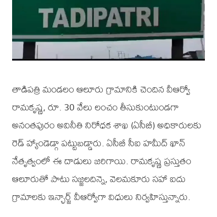
తాడిపత్రి మండలం ఆలూరు గ్రామానికి చెందిన వీఆర్వో
రామకృష్ణ, రూ. 30 వేలు లంచం తీసుకుంటుండగా
అనంతపురం అవినీతి నిరోధక శాఖ (ఏసీబీ) అధికారులకు
రెడ్ హ్యాండెడ్గా పట్టుబడ్డారు. ఏసీబీ సీఐ హమీద్ ఖాన్
నేతృత్వంలో ఈ దాడులు జరిగాయి. రామకృష్ణ ప్రస్తుతం
ఆలూరుతో పాటు సజ్జలదిన్నె, వెలమకూరు సహా ఐదు
గ్రామాలకు ఇన్ఛార్జ్ వీఆర్వోగా విధులు నిర్వహిస్తున్నారు.