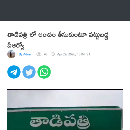
అనేకం
తాడిపత్రి లో లంచం తీసుకుంటూ పట్టుబడ్డ
వీఆర్వో
By Admin
76
Apr 29, 2026, 13:04 IST