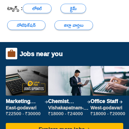
ట్యాగ్స్ :
లోకల్
క్రైమ్
నోటిఫికేషన్
జిల్లా వార్తలు
Jobs near you
Marketing
Chemist
Office Staff
Executive
Production
East-godavari
Vishakapatnam-
West-godavari
new
Executive
₹22500 - ₹30000
₹18000 - ₹24000
₹18000 - ₹20000