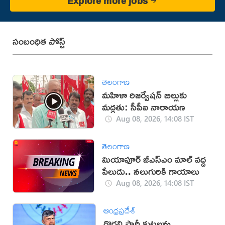
Explore more jobs
సంబంధిత పోస్ట్
తెలంగాణ
మహిళా రిజర్వేషన్ బిల్లుకు
మద్దతు: సీపీఐ నారాయణ
Aug 08, 2026, 14:08 IST
తెలంగాణ
మియాపూర్‌ జీఎస్‌ఎం మాల్‌ వద్ద
పేలుడు.. నలుగురికి గాయాలు
Aug 08, 2026, 14:08 IST
ఆంధ్రప్రదేశ్
గొడ్డలి పార్టీ కుట్రలను