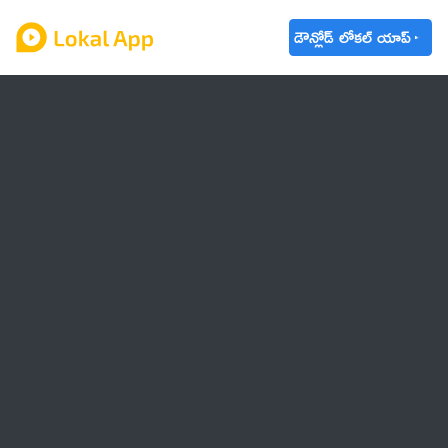
డౌన్లోడ్ లోకల్ యాప్
ఆంధ్రప్రదేశ్
తెలంగాణ
ఉద్యోగాలు
ట్రెండింగ్
వాతావరణం
🌟 వాట్సాప్ STATUS
వినోదం