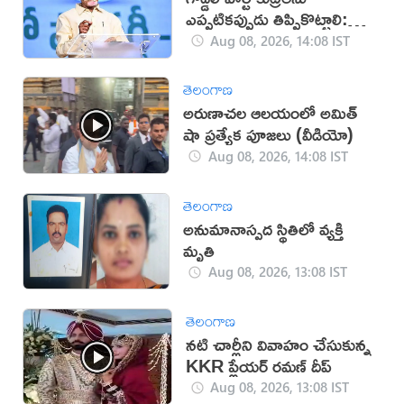
ఎప్పటికప్పుడు తిప్పికొట్టాలి:
చంద్రబాబు
Aug 08, 2026, 14:08 IST
తెలంగాణ
అరుణాచల ఆలయంలో అమిత్
షా ప్రత్యేక పూజలు (వీడియో)
Aug 08, 2026, 14:08 IST
తెలంగాణ
అనుమానాస్పద స్థితిలో వ్యక్తి
మృతి
Aug 08, 2026, 13:08 IST
తెలంగాణ
నటి చార్లీని వివాహం చేసుకున్న
KKR ప్లేయర్ రమణ్ దీప్
Aug 08, 2026, 13:08 IST