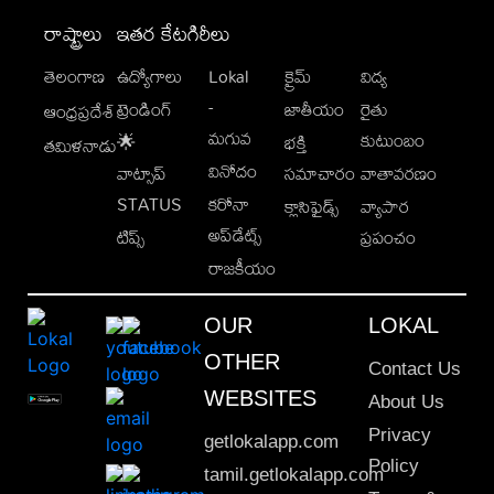
రాష్ట్రాలు
ఇతర కేటగిరీలు
తెలంగాణ
ఉద్యోగాలు
Lokal
క్రైమ్
విద్య
-
ట్రెండింగ్
జాతీయం
రైతు
ఆంధ్రప్రదేశ్
మగువ
కుటుంబం
🌟
భక్తి
తమిళనాడు
వినోదం
వాట్సాప్
సమాచారం
వాతావరణం
STATUS
కరోనా
క్లాసిఫైడ్స్
వ్యాపార
అప్‌డేట్స్
టిప్స్
ప్రపంచం
రాజకీయం
OUR
LOKAL
OTHER
Contact Us
WEBSITES
About Us
Privacy
getlokalapp.com
Policy
tamil.getlokalapp.com