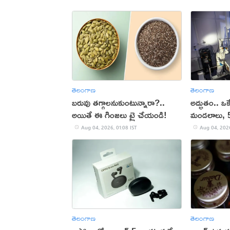
తెలంగాణ
తెలంగాణ
బరువు తగ్గాలనుకుంటున్నారా?..
అద్భుతం.. ఒకే 
అయితే ఈ గింజలు ట్రై చేయండి!
మండలాలు, 50
Aug 04, 2026, 01:08 IST
Aug 04, 2026
తెలంగాణ
తెలంగాణ