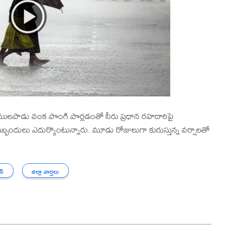
 వేములపాడు వంక పొంగి పొర్లడంతో నీరు ప్రధాన రహదారిపై
ర ఇబ్బందులు ఎదుర్కొంటున్నారు. మూడు రోజులుగా కురుస్తున్న వర్షాలతో
న్
జిల్లా వార్తలు