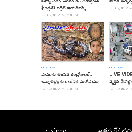
ఒప్పో ఎన్కో ఎయిర్ 5.. ఆకట్టుకునే
డాబర్ ఉత్పత
ఫీచర్లతో బడ్జెట్ ఇయర్‌బడ్స్
Aug 04, 2026
Aug 04, 2026, 01:08 IST
తెలంగాణ
తెలంగాణ
పామును చంపిన రెండ్రోజులకే..
LIVE VIDEO
అన్నాచెల్లెల్లను కాటేసిన మరోపాము
వ్యక్తిని ఢీకొట్
Aug 04, 2026, 01:08 IST
Aug 04, 2026
రాష్ట్రాలు
ఇతర కేటగిర