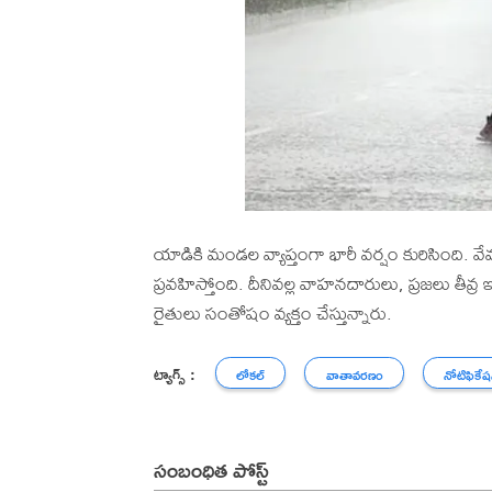
యాడికి మండల వ్యాప్తంగా భారీ వర్షం కురిసింది.
ప్రవహిస్తోంది. దీనివల్ల వాహనదారులు, ప్రజలు తీవ్
రైతులు సంతోషం వ్యక్తం చేస్తున్నారు.
ట్యాగ్స్ :
లోకల్
వాతావరణం
నోటిఫికేష
సంబంధిత పోస్ట్