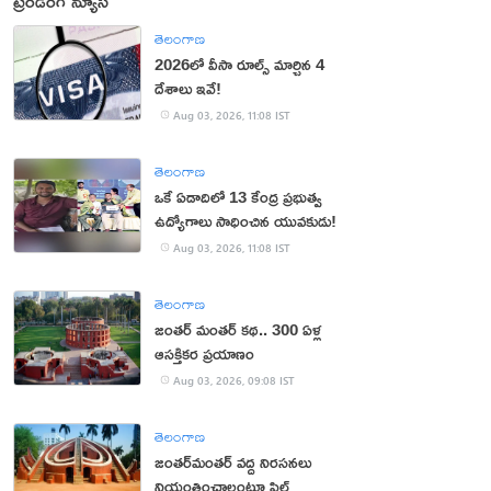
ట్రెండింగ్ న్యూస్
తెలంగాణ
2026లో వీసా రూల్స్ మార్చిన 4
దేశాలు ఇవే!
Aug 03, 2026, 11:08 IST
తెలంగాణ
ఒకే ఏడాదిలో 13 కేంద్ర ప్రభుత్వ
ఉద్యోగాలు సాధించిన యువకుడు!
Aug 03, 2026, 11:08 IST
తెలంగాణ
జంతర్‌ మంతర్‌ కథ.. 300 ఏళ్ల
ఆసక్తికర ప్రయాణం
Aug 03, 2026, 09:08 IST
తెలంగాణ
జంతర్‌మంతర్‌ వద్ద నిరసనలు
నియంత్రించాలంటూ పిల్