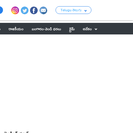
Telugu తెలుగు
ు
రాజకీయం
బంగారం-వెండి ధరలు
క్రైమ్
అనేకం