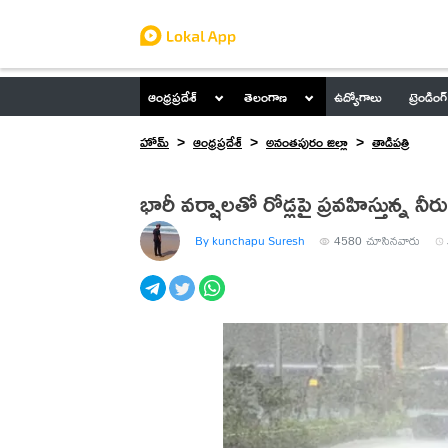
ఆంధ్రప్రదేశ్
తెలంగాణ
ఉద్యోగాలు
ట్రెండింగ్
హోమ్
ఆంధ్రప్రదేశ్
అనంతపురం జిల్లా
తాడిపత్రి
భారీ వర్షాలతో రోడ్లపై ప్రవహిస్తున్న నీరు
By kunchapu Suresh
4580
చూసినవారు