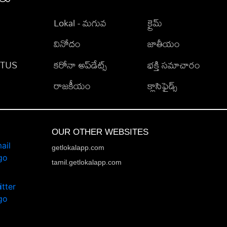
Lokal - మగువ
క్రైమ్
వినోదం
జాతీయం
TATUS
కరోనా అప్‌డేట్స్
భక్తి సమాచారం
రాజకీయం
క్లాసిఫైడ్స్
OUR OTHER WEBSITES
getlokalapp.com
tamil.getlokalapp.com