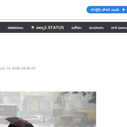
డౌన్లోడ్ లోకల్ యాప్
వాతావరణం
🌟 వాట్సాప్ STATUS
వినోదం
పంచాంగం
రాశి ఫలాల
Jun 14, 2026, 04:06 IST