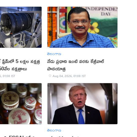
తెలంగాణ
ఫ్రేమ్‌లో 5 లక్షల నక్షత్ర
నేడు ప్రధాని ఇంటి వరకు కేజ్రీవాల్‌
వేల నక్షత్రాలు
పాదయాత్ర
, 01:08 IST
Aug 04, 2026, 01:08 IST
తెలంగాణ