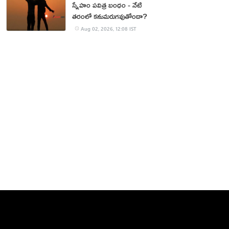
స్నేహం పవిత్ర బంధం - నేటి
తరంలో కనుమరుగవుతోందా?
Aug 02, 2026, 12:08 IST