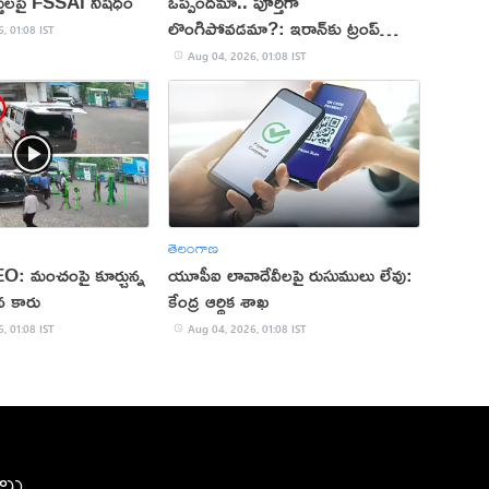
్తులపై FSSAI నిషేధం
ఒప్పందమా.. పూర్తిగా
లొంగిపోవడమా?: ఇరాన్‌కు ట్రంప్
, 01:08 IST
అల్టిమేటం
Aug 04, 2026, 01:08 IST
తెలంగాణ
: మంచంపై కూర్చున్న
యూపీఐ లావాదేవీలపై రుసుములు లేవు:
టిన కారు
కేంద్ర ఆర్థిక శాఖ
, 01:08 IST
Aug 04, 2026, 01:08 IST
ీలు