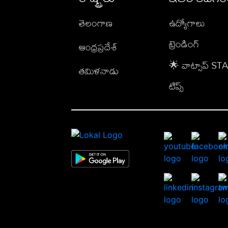
తెలంగాణ
ఉద్యోగాలు
ట్రెండింగ్
ఆంధ్రప్రదేశ్
🌟 వాట్సాప్ S
తమిళనాడు
టిప్స్