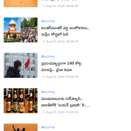
Aug 03, 2026, 08:08 IST
తెలంగాణ
జంతర్‌మంతర్‌ వద్ద ఆందోళనలు..
సుప్రీం కోర్టులో పిల్
Aug 03, 2026, 06:08 IST
తెలంగాణ
ప్రపంచవ్యాప్తంగా 140 కోట్ల
మందిపై.. చైనా నిఘా
Aug 03, 2026, 05:08 IST
తెలంగాణ
మందుబాబులకు గుడ్‌న్యూస్..
భారత్‌లోకి ‘లయన్ బ్రూవరీ’ రీ-
ఎంట్రీ
Aug 03, 2026, 03:08 IST
తెలంగాణ