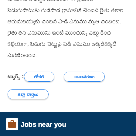
పిడుగుపాటుకు గుడిపాడ గ్రామానికి చెందిన రైతు తలారి
తిరుమలయ్యకు చెందిన పాడి ఎనుము మృతి చెందింది.
రైతు తన ఎనుమును ఇంటి ముందున్న చెట్టు కింద
కట్టేయగా, పిడుగు చెట్టుపై పడి ఎనుము అక్కడికక్కడే
మరణించింది.
ట్యాగ్స్ :
లోకల్
వాతావరణం
జిల్లా వార్తలు
Jobs near you