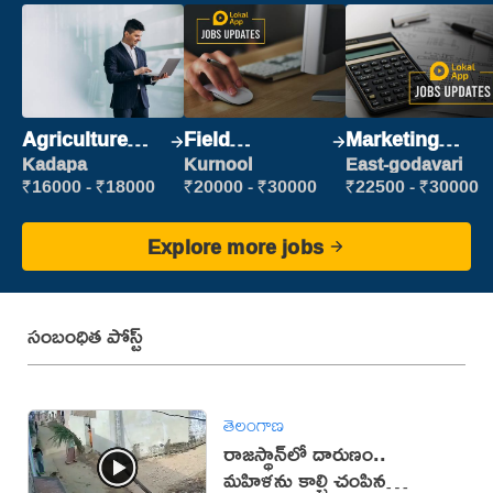
Agriculture
Field
Marketing
Labour
Marketing
Executive
Kadapa
Kurnool
East-godavari
Executive
₹16000 - ₹18000
₹20000 - ₹30000
₹22500 - ₹30000
Explore more jobs
సంబంధిత పోస్ట్
తెలంగాణ
రాజస్థాన్‌లో దారుణం..
మహిళను కాల్చి చంపిన