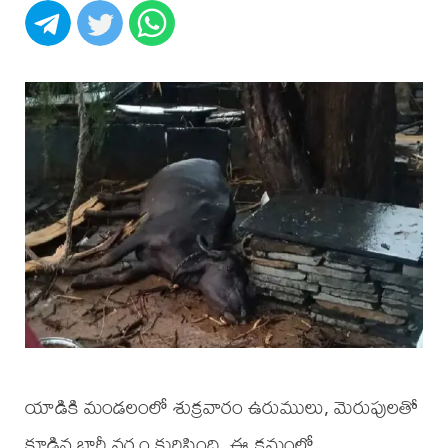
యాడికి మండలంలో శుక్రవారం ఉరుములు, మెరుపులతో
కూడిన భారీ వర్షం కురిసింది. ఈ క్రమంలో