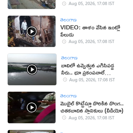
యువకుడు (వీడియో)
Aug 05, 2026, 17:08 IST
తెలంగాణ
VIDEO: తాళం వేసిన ఇంట్లో
పేలుడు
Aug 05, 2026, 17:08 IST
తెలంగాణ
బావిలో ఉవ్వెత్తున ఎగిసిపడ్డ
నీరు.. భూ ప్రకంపనాలే
కారణమా?
Aug 05, 2026, 17:08 IST
తెలంగాణ
మొబైల్ కొట్టేస్తూ దొరికిన దొంగ..
చితకబాదిన స్థానికులు (వీడియో)
Aug 05, 2026, 17:08 IST