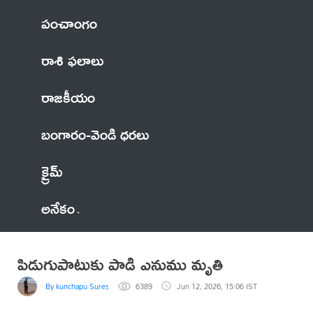
పంచాంగం
రాశి ఫలాలు
రాజకీయం
బంగారం-వెండి ధరలు
క్రైమ్
అనేకం
పిడుగుపాటుకు పాడి ఎనుము మృతి
By kunchapu Suresh
6389
Jun 12, 2026, 15:06 IST