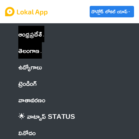
డౌన్లోడ్ లోకల్ యాప్
ఆంధ్రప్రదేశ్
తెలంగాణ
ఉద్యోగాలు
ట్రెండింగ్
వాతావరణం
🌟 వాట్సాప్ STATUS
వినోదం