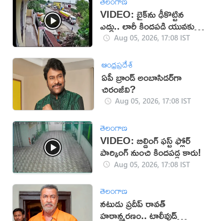
తెలంగాణ
VIDEO: బైక్‌ను ఢీకొట్టిన
ఎద్దు.. లారీ కిందపడి యువకుడు
మృతి!
Aug 05, 2026, 17:08 IST
ఆంధ్రప్రదేశ్
ఏపీ బ్రాండ్ అంబాసిడర్‌గా
చిరంజీవి?
Aug 05, 2026, 17:08 IST
తెలంగాణ
VIDEO: బిల్డింగ్ ఫస్ట్ ఫ్లోర్
పార్కింగ్ నుంచి కిందపడ్డ కారు!
Aug 05, 2026, 17:08 IST
తెలంగాణ
నటుడు ప్రదీప్ రావత్
హఠాన్మరణం.. టాలీవుడ్