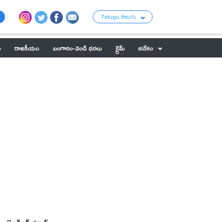
Telugu తెలుగు
ు
రాజకీయం
బంగారం-వెండి ధరలు
క్రైమ్
అనేకం