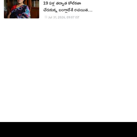
19 ఏళ్ల త‌ర్వాత కోల్‌క‌తా
చేరుకున్న బంగ్లాదేశీ ర‌చ‌యిత
త‌స్లీమా న‌స్రీన్‌
Jul 31, 2026, 09:07 IST