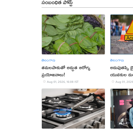
సంబంధిత పోస్ట్
తెలంగాణ
తెలంగాణ
తమలపాకుతో అద్భుత ఆరోగ్య
అదుపుతప్పి బైక
ప్రయోజనాలు!
యువకుల దుర
Aug 01, 2026, 16:08 IST
Aug 01, 2026