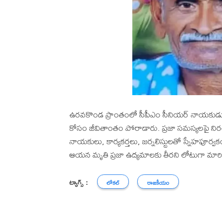
ఉరవకొండ ప్రాంతంలో సీపీఎం సీనియర్ నాయకుడు జ్
కోసం జీవితాంతం పోరాడారు. ప్రజా సమస్యలపై నిరంతర
నాయకులు, కార్యకర్తలు, జర్నలిస్టులతో స్నేహపూర్వ
ఆయన మృతి ప్రజా ఉద్యమాలకు తీరని లోటుగా మారి
ట్యాగ్స్ :
లోకల్
రాజకీయం