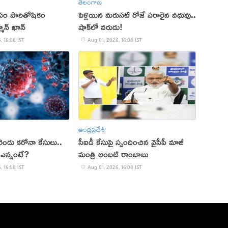
తెలంగాణ
ోసం పారితోషికం
పెళ్లయిన మరుసటి రోజే పరారైన వధువు..
మాన్ ఖాన్
షాక్‌లో వరుడు!
, 16:08 IST
Aug 01, 2026, 16:08 IST
ఆంధ్రప్రదేశ్
ెండు కరోనా కేసులు..
సీఐడీ కేసుపై స్పందించిన వైసీపీ మాజీ
 ఎన్నంటే?
మంత్రి అంబటి రాంబాబు
, 16:08 IST
Aug 01, 2026, 16:08 IST