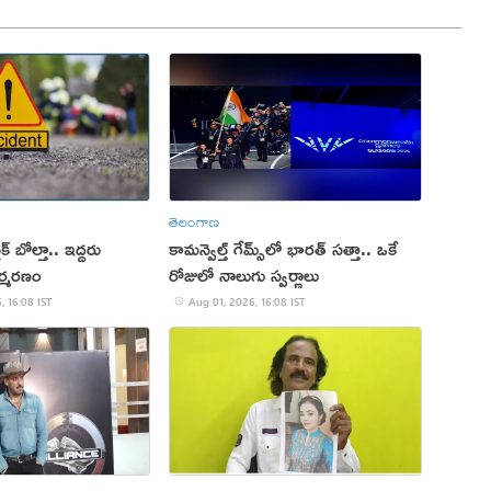
తెలంగాణ
్ బోల్తా.. ఇద్దరు
కామన్వెల్త్ గేమ్స్‌లో భారత్‌ సత్తా.. ఒకే
్మరణం
రోజులో నాలుగు స్వర్ణాలు
, 16:08 IST
Aug 01, 2026, 16:08 IST