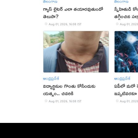
తెలంగాణ
తెలంగాణ
గ్యాస్ లైటర్ ఎలా తయారవుతుందో
స్నేహితుడి క
తెలుసా?
తగ్గించిన సల్
Aug 01, 2026, 16:08 IST
Aug 01, 2026
ఆంధ్రప్రదేశ్
ఆంధ్రప్రదేశ్
విద్యార్థినుల గొంతు కోసేందుకు
ఏపీలో మరో ర
యత్నం.. చివరికి
ఇప్పటివరకూ
Aug 01, 2026, 16:08 IST
Aug 01, 2026