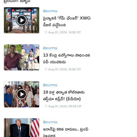
ట్రెండింగ్ న్యూస్
తెలంగాణ
సైన్యానికి 'గేమ్ ఛేంజర్' XWG
డీజిల్ వచ్చేసింది
Aug 01, 2026, 14:08 IST
తెలంగాణ
13 కేంద్ర ఉద్యోగాలు సాధించిన
ఏపీ యువకుడు
Aug 01, 2026, 10:08 IST
తెలంగాణ
19 ఏళ్ల తర్వాత కోల్‌కతాకు
తస్లీమా నస్రీన్! (వీడియో)
Aug 01, 2026, 09:08 IST
తెలంగాణ
ఇరాన్‌పై కఠిన దాడులు.. ట్రంప్
హెచ్చరిక