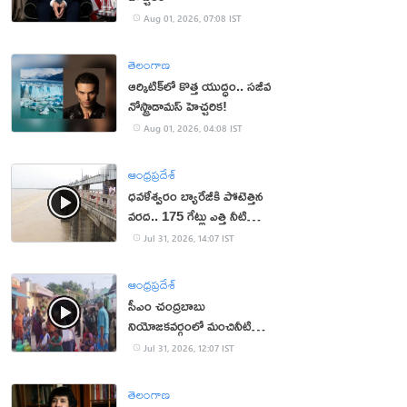
Aug 01, 2026, 07:08 IST
తెలంగాణ
ఆర్కిటిక్‌లో కొత్త యుద్ధం.. సజీవ
నోస్ట్రాడామస్ హెచ్చరిక!
Aug 01, 2026, 04:08 IST
ఆంధ్రప్రదేశ్
ధవళేశ్వరం బ్యారేజీకి పోటెత్తిన
వరద.. 175 గేట్లు ఎత్తి నీటి
విడుదల
Jul 31, 2026, 14:07 IST
ఆంధ్రప్రదేశ్
సీఎం చంద్రబాబు
నియోజకవర్గంలో మంచినీటి
కష్టాలు.. మహిళలు ఆందోళన
Jul 31, 2026, 12:07 IST
తెలంగాణ