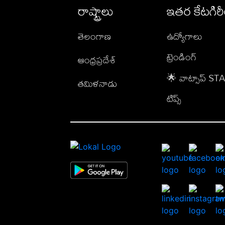
రాష్ట్రాలు
ఇతర కేటగిర
తెలంగాణ
ఉద్యోగాలు
ట్రెండింగ్
ఆంధ్రప్రదేశ్
🌟 వాట్సాప్ S
తమిళనాడు
టిప్స్