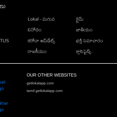
ీలు
Lokal - మగువ
క్రైమ్
వినోదం
జాతీయం
TATUS
కరోనా అప్‌డేట్స్
భక్తి సమాచారం
రాజకీయం
క్లాసిఫైడ్స్
OUR OTHER WEBSITES
getlokalapp.com
tamil.getlokalapp.com