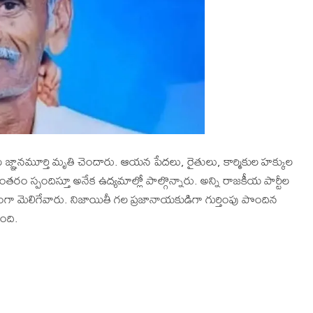
ఞానమూర్తి మృతి చెందారు. ఆయన పేదలు, రైతులు, కార్మికుల హక్కుల
ం స్పందిస్తూ అనేక ఉద్యమాల్లో పాల్గొన్నారు. అన్ని రాజకీయ పార్టీల
కంగా మెలిగేవారు. నిజాయితీ గల ప్రజానాయకుడిగా గుర్తింపు పొందిన
ంది.