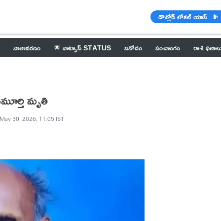
డౌన్లోడ్ లోకల్ యాప్
వాతావరణం
🌟 వాట్సాప్ STATUS
వినోదం
పంచాంగం
రాశి ఫలాల
మూర్తి మృతి
May 30, 2026, 11:05 IST