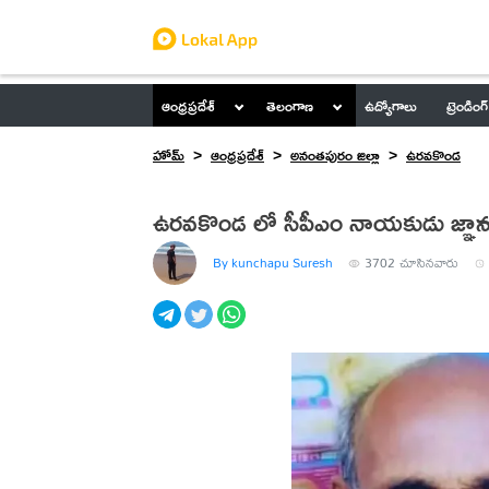
ఆంధ్రప్రదేశ్
తెలంగాణ
ఉద్యోగాలు
ట్రెండింగ్
హోమ్
ఆంధ్రప్రదేశ్
అనంతపురం జిల్లా
ఉరవకొండ
ఉరవకొండ లో సీపీఎం నాయకుడు జ్ఞాన
By kunchapu Suresh
3702
చూసినవారు