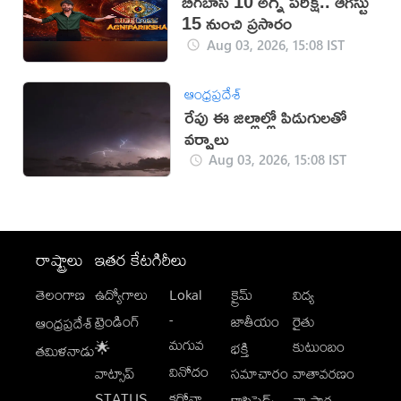
బిగ్‌బాస్ 10 అగ్ని పరీక్ష.. ఆగస్టు
15 నుంచి ప్రసారం
Aug 03, 2026, 15:08 IST
ఆంధ్రప్రదేశ్
రేపు ఈ జిల్లాల్లో పిడుగులతో
వర్షాలు
Aug 03, 2026, 15:08 IST
రాష్ట్రాలు
ఇతర కేటగిరీలు
తెలంగాణ
ఉద్యోగాలు
Lokal
క్రైమ్
విద్య
-
ట్రెండింగ్
జాతీయం
రైతు
ఆంధ్రప్రదేశ్
మగువ
కుటుంబం
🌟
భక్తి
తమిళనాడు
వినోదం
వాట్సాప్
సమాచారం
వాతావరణం
STATUS
కరోనా
క్లాసిఫైడ్స్
వ్యాపార