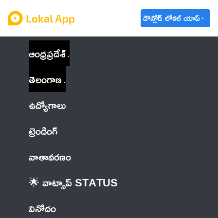
డౌన్లోడ్ లోకల్ యాప్
ఆంధ్రప్రదేశ్
తెలంగాణ
ఉద్యోగాలు
ట్రెండింగ్
వాతావరణం
🌟 వాట్సాప్ STATUS
వినోదం