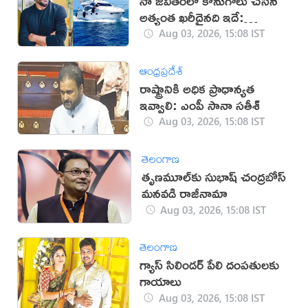
నా జీవితంలో కొనుగోలు చేసిన
అత్యంత ఖరీదైనది ఇదే:
ఆర్.మాధవన్
Aug 03, 2026, 15:08 IST
ఆంధ్రప్రదేశ్
రాష్ట్రానికి అధిక ప్రాధాన్యత
ఇవ్వాలి: ఎంపీ సానా సతీశ్
Aug 03, 2026, 15:08 IST
తెలంగాణ
తృణమూల్‌కు సుభాష్‌ చంద్రబోస్‌
మనవడి రాజీనామా
Aug 03, 2026, 15:08 IST
తెలంగాణ
గ్యాస్ సిలిండర్ పేలి దంపతులకు
గాయాలు
Aug 03, 2026, 15:08 IST