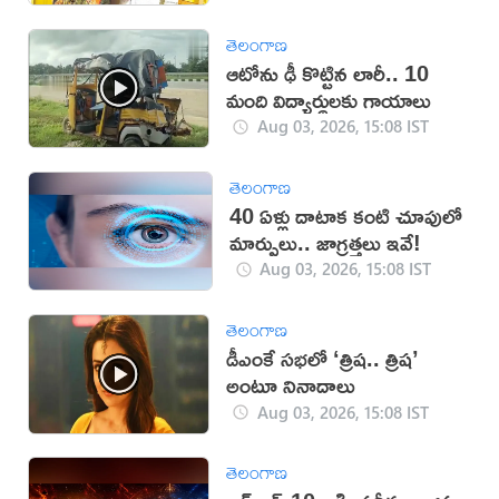
తెలంగాణ
ఆటోను ఢీ కొట్టిన లారీ.. 10
మంది విద్యార్థులకు గాయాలు
Aug 03, 2026, 15:08 IST
తెలంగాణ
40 ఏళ్లు దాటాక కంటి చూపులో
మార్పులు.. జాగ్రత్తలు ఇవే!
Aug 03, 2026, 15:08 IST
తెలంగాణ
డీఎంకే సభలో ‘త్రిష.. త్రిష’
అంటూ నినాదాలు
Aug 03, 2026, 15:08 IST
తెలంగాణ