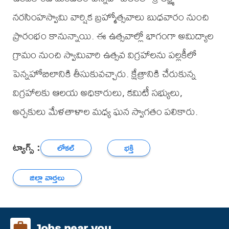
నరసింహస్వామి వార్షిక బ్రహ్మోత్సవాలు బుధవారం నుంచి
ప్రారంభం కానున్నాయి. ఈ ఉత్సవాల్లో భాగంగా అమిద్యాల
గ్రామం నుంచి స్వామివారి ఉత్సవ విగ్రహాలను పల్లకీలో
పెన్నహోబిలానికి తీసుకువచ్చారు. క్షేత్రానికి చేరుకున్న
విగ్రహాలకు ఆలయ అధికారులు, కమిటీ సభ్యులు,
అర్చకులు మేళతాళాల మధ్య ఘన స్వాగతం పలికారు.
ట్యాగ్స్ :
లోకల్
భక్తి
జిల్లా వార్తలు
Jobs near you