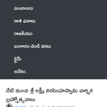
పంచాంగం
రాశి ఫలాలు
రాజకీయం
బంగారం-వెండి ధరలు
క్రైమ్
అనేకం
నేటి నుంచి శ్రీ లక్ష్మీ నరసింహస్వామి వార్షిక
బ్రహ్మోత్సవాలు
By Admin
59
Apr 29, 2026, 02:04 IST