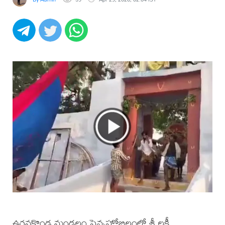
ఉరవకొండ మండలం పెన్నహోబిలంలో శ్రీ లక్ష్మీ