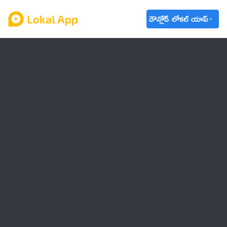
డౌన్లోడ్ లోకల్ యాప్
ఆంధ్రప్రదేశ్
తెలంగాణ
ఉద్యోగాలు
ట్రెండింగ్
వాతావరణం
బడ్జెట్ 2023-24
🌟 వాట్సాప్ STATUS