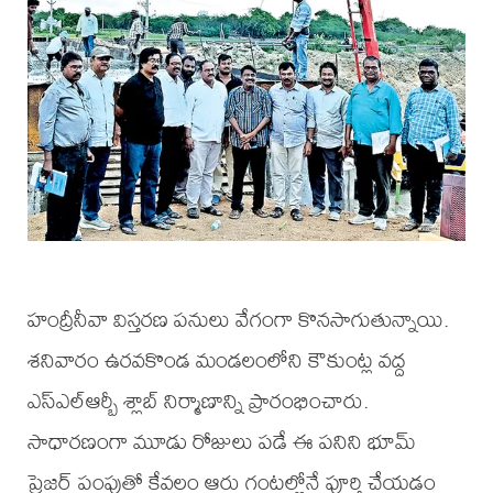
హంద్రీనీవా విస్తరణ పనులు వేగంగా కొనసాగుతున్నాయి.
శనివారం ఉరవకొండ మండలంలోని కౌకుంట్ల వద్ద
ఎస్‌ఎల్‌ఆర్బీ శ్లాబ్ నిర్మాణాన్ని ప్రారంభించారు.
సాధారణంగా మూడు రోజులు పడే ఈ పనిని భూమ్
ప్రెజర్ పంపుతో కేవలం ఆరు గంటల్లోనే పూర్తి చేయడం