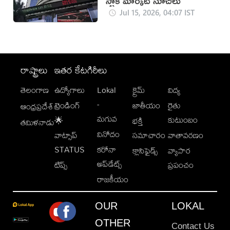
స్టాక్ మార్కెట్ సూచీలు
Jul 15, 2026, 04:07 IST
రాష్ట్రాలు
ఇతర కేటగిరీలు
తెలంగాణ
ఉద్యోగాలు
Lokal
క్రైమ్
విద్య
-
ట్రెండింగ్
జాతీయం
రైతు
ఆంధ్రప్రదేశ్
మగువ
కుటుంబం
🌟
భక్తి
తమిళనాడు
వినోదం
వాట్సాప్
సమాచారం
వాతావరణం
STATUS
కరోనా
క్లాసిఫైడ్స్
వ్యాపార
అప్‌డేట్స్
టిప్స్
ప్రపంచం
రాజకీయం
OUR
LOKAL
OTHER
Contact Us