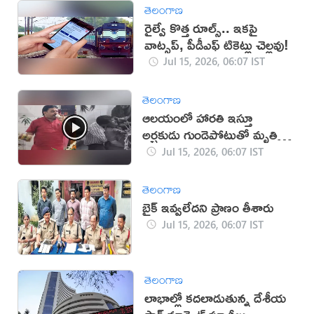
తెలంగాణ
రైల్వే కొత్త రూల్స్.. ఇకపై
వాట్సప్, పీడీఎఫ్ టికెట్లు చెల్లవు!
Jul 15, 2026, 06:07 IST
తెలంగాణ
ఆలయంలో హారతి ఇస్తూ
అర్చకుడు గుండెపోటుతో మృతి
(వీడియో)
Jul 15, 2026, 06:07 IST
తెలంగాణ
బైక్ ఇవ్వలేదని ప్రాణం తీశారు
Jul 15, 2026, 06:07 IST
తెలంగాణ
లాభాల్లో కదలాడుతున్న దేశీయ