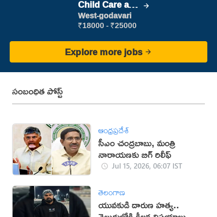
Child Care and
Patient care
West-godavari
₹18000 - ₹25000
Explore more jobs
సంబంధిత పోస్ట్
ఆంధ్రప్రదేశ్
సీఎం చంద్రబాబు, మంత్రి
నారాయణకు బిగ్ రిలీఫ్
Jul 15, 2026, 06:07 IST
తెలంగాణ
యువకుడి దారుణ హత్య..
వెలుగులోకి కీలక విషయాలు