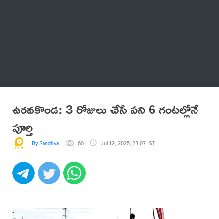
Thatstelugu
బిగ్ బాస్
అనేకం
ఉరవకొండ: 3 రోజులు చేసే పని 6 గంటల్లోనే
పూర్తి
By Sandhya
60
Jul 12, 2025, 23:07 IST