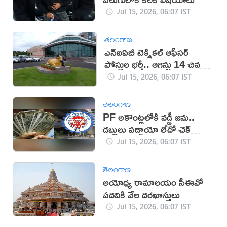
Jul 15, 2026, 06:07 IST
తెలంగాణ
ఎన్ఐఏబీ టెక్నికల్ ఆఫీసర్
పోస్టుల భర్తీ.. ఆగస్టు 14 చివరి
తేదీ
Jul 15, 2026, 06:07 IST
తెలంగాణ
PF అకౌంట్లలోకి వడ్డీ జమ..
డబ్బులు పడ్డాయో లేదో చెక్
చేసుకోండి ఇలా!
Jul 15, 2026, 06:07 IST
తెలంగాణ
అయోధ్య రామాలయం సీఈవో
పదవికి వేల దరఖాస్తులు
Jul 15, 2026, 06:07 IST