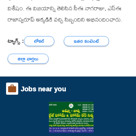
విశేషం. ఈ విజయాన్ని తెలిసిన సీఈ నాగరాజు, ఎస్ఈ
రాజాస్వరూప్ అక్కడికి వచ్చి సిబ్బందిని అభినందించారు.
ట్యాగ్స్ :
లోకల్
ఇతర కంటెంట్
జిల్లా వార్తలు
Jobs near you