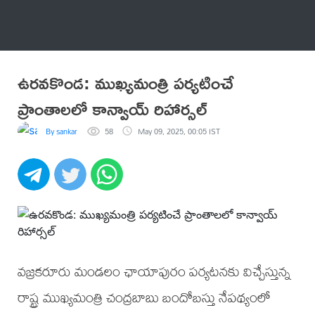
అనేకం
ఉరవకొండ: ముఖ్యమంత్రి పర్యటించే
ప్రాంతాలలో కాన్వాయ్ రిహార్సల్
By sankar
58
May 09, 2025, 00:05 IST
వజ్రకరూరు మండలం ఛాయాపురం పర్యటనకు విచ్చేస్తున్న
రాష్ట్ర ముఖ్యమంత్రి చంద్రబాబు బందోబస్తు నేపథ్యంలో