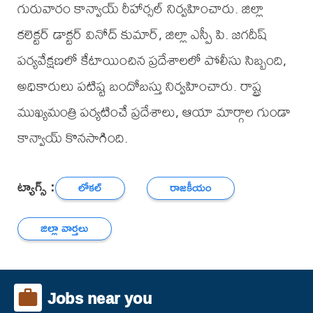
గురువారం కాన్వాయ్ రీహార్సల్ నిర్వహించారు. జిల్లా
కలెక్టర్ డాక్టర్ వినోద్ కుమార్, జిల్లా ఎస్పీ పి. జగదీష్
పర్యవేక్షణలో కేటాయించిన ప్రదేశాలలో పోలీసు సిబ్బంది,
అధికారులు పటిష్ట బందోబస్తు నిర్వహించారు. రాష్ట్ర
ముఖ్యమంత్రి పర్యటించే ప్రదేశాలు, ఆయా మార్గాల గుండా
కాన్వాయ్ కొనసాగింది.
ట్యాగ్స్ :
లోకల్
రాజకీయం
జిల్లా వార్తలు
Jobs near you