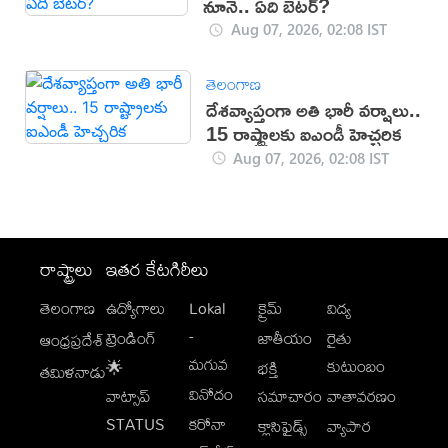
నూనె.. ఏది బెటర్?
Aug 07, 2026, 02:08 IST
తెలంగాణ
దేశవ్యాప్తంగా అతి భారీ వర్షాలు..
15 రాష్ట్రాలకు ఐఎండీ హెచ్చరిక
Aug 07, 2026, 02:08 IST
రాష్ట్రాలు
ఇతర కేటగిరీలు
తెలంగాణ
ఉద్యోగాలు
Lokal
క్రైమ్
విద్య
-
ట్రెండింగ్
జాతీయం
రైతు
ఆంధ్రప్రదేశ్
మగువ
కుటుంబం
🌟
భక్తి
తమిళనాడు
వినోదం
వాట్సాప్
సమాచారం
వాతావరణం
STATUS
కరోనా
క్లాసిఫైడ్స్
వ్యాపార