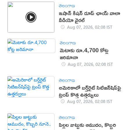
తెలంగాణ
ఇషాన్ కిషన్ డూప్ ఛాయ్ వాలా
వీడియో వైరల్
Aug 07, 2026, 02:08 IST
తెలంగాణ
మెటాకు రూ.4,700 కోట్ల
జరిమానా
Aug 07, 2026, 02:08 IST
తెలంగాణ
అమెరికాలో బర్త్‌రైట్ సిటిజన్‌షిప్‌పై
ట్రంప్ కొత్త ఉత్తర్వులు
Aug 07, 2026, 02:08 IST
తెలంగాణ
పిల్లల జుట్టుకు ఆముదం, కొబ్బరి