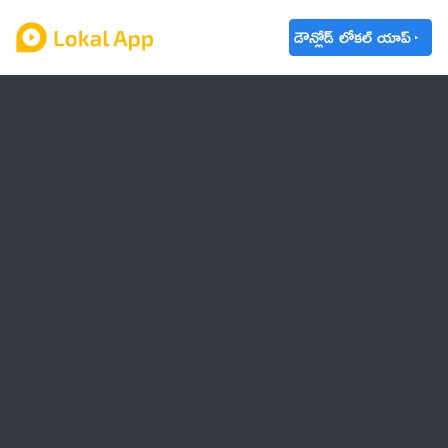
డౌన్లోడ్ లోకల్ యాప్
ఆంధ్రప్రదేశ్
తెలంగాణ
ఉద్యోగాలు
ట్రెండింగ్
వాతావరణం
🌟 వాట్సాప్ STATUS
వినోదం