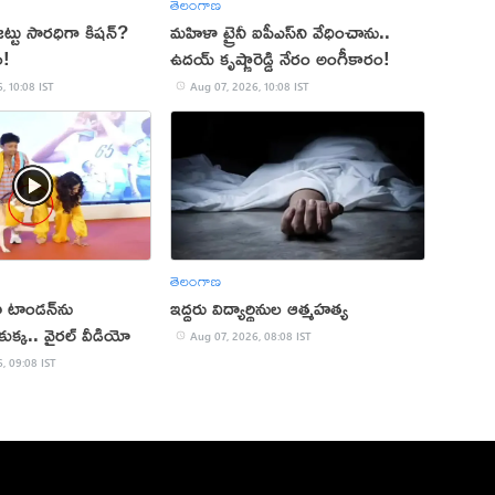
తెలంగాణ
ట్టు సారధిగా కిషన్?
మహిళా ట్రైనీ ఐపీఎస్‌ని వేధించాను..
ం!
ఉదయ్ కృష్ణారెడ్డి నేరం అంగీకారం!
, 10:08 IST
Aug 07, 2026, 10:08 IST
తెలంగాణ
నా టాండన్‌ను
ఇద్దరు విద్యార్థినుల ఆత్మహత్య
క్క.. వైరల్ వీడియో
Aug 07, 2026, 08:08 IST
, 09:08 IST