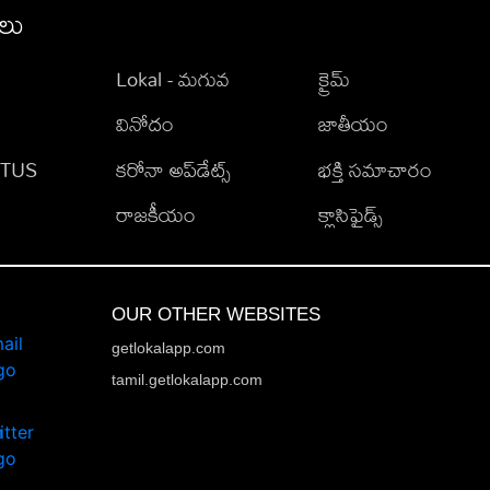
ీలు
Lokal - మగువ
క్రైమ్
వినోదం
జాతీయం
TATUS
కరోనా అప్‌డేట్స్
భక్తి సమాచారం
రాజకీయం
క్లాసిఫైడ్స్
OUR OTHER WEBSITES
getlokalapp.com
tamil.getlokalapp.com