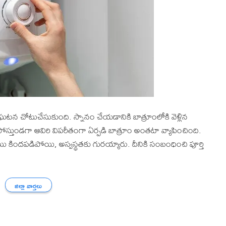
 చోటుచేసుకుంది. స్నానం చేయడానికి బాత్రూంలోకి వెళ్లిన
కి పోస్తుండగా ఆవిరి విపరీతంగా ఏర్పడి బాత్రూం అంతటా వ్యాపించింది.
ి కిందపడిపోయి, అస్వస్థతకు గురయ్యారు. దీనికి సంబంధించి పూర్తి
జిల్లా వార్తలు