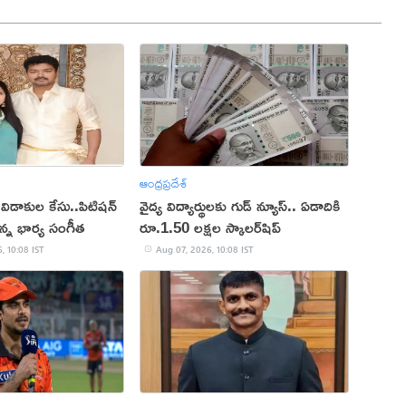
ఆంధ్రప్రదేశ్
విడాకుల కేసు..పిటిషన్
వైద్య విద్యార్థులకు గుడ్ న్యూస్.. ఏడాదికి
ున్న భార్య సంగీత
రూ.1.50 లక్షల స్కాలర్‌షిప్
, 10:08 IST
Aug 07, 2026, 10:08 IST