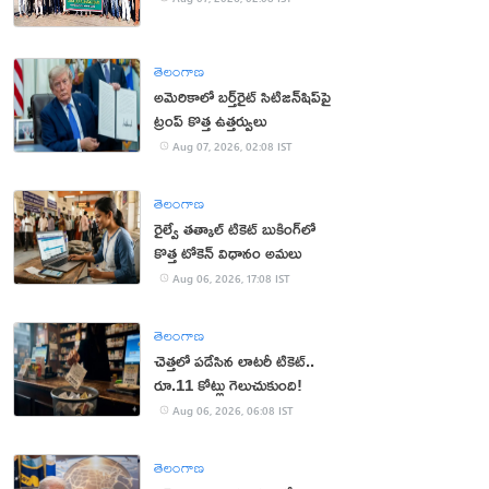
తెలంగాణ
అమెరికాలో బర్త్‌రైట్ సిటిజన్‌షిప్‌పై
ట్రంప్ కొత్త ఉత్తర్వులు
Aug 07, 2026, 02:08 IST
తెలంగాణ
రైల్వే తత్కాల్ టికెట్ బుకింగ్‌లో
కొత్త టోకెన్ విధానం అమలు
Aug 06, 2026, 17:08 IST
తెలంగాణ
చెత్తలో పడేసిన లాటరీ టికెట్..
రూ.11 కోట్లు గెలుచుకుంది!
Aug 06, 2026, 06:08 IST
తెలంగాణ