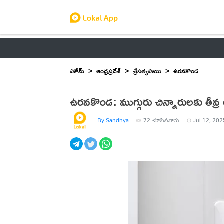
ఆంధ్రప్రదేశ్
తెలంగాణ
ఉద్యోగాలు
ట్రెండింగ్
హోమ్
ఆంధ్రప్రదేశ్
శ్రీసత్యసాయి
ఉరవకొండ
ఉరవకొండ: ముగ్గురు చిన్నారులకు తీవ్ర 
By Sandhya
72
చూసినవారు
Jul 12, 202