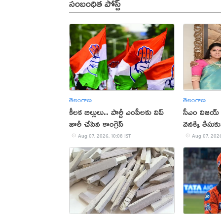
సంబంధిత పోస్ట్
తెలంగాణ
తెలంగాణ
కీలక బిల్లులు.. పార్టీ ఎంపీలకు విప్‌
సీఎం విజయ్ 
జారీ చేసిన కాంగ్రెస్‌
వెనక్కి తీసుక
Aug 07, 2026, 10:08 IST
Aug 07, 2026