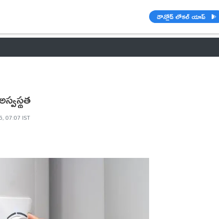
డౌన్లోడ్ లోకల్ యాప్
వాతావరణం
🌟 వాట్సాప్ STATUS
వినోదం
పంచాంగం
రాశి ఫలాల
అస్వస్థత
5, 07:07 IST