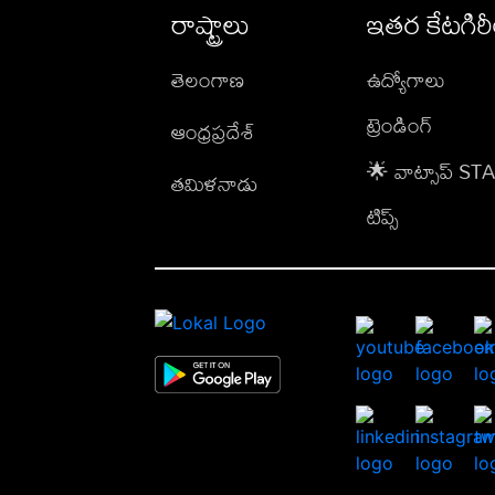
రాష్ట్రాలు
ఇతర కేటగిర
తెలంగాణ
ఉద్యోగాలు
ట్రెండింగ్
ఆంధ్రప్రదేశ్
🌟 వాట్సాప్ S
తమిళనాడు
టిప్స్