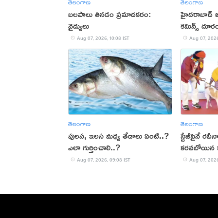
తెలంగాణ
తెలంగాణ
బలపాలు తినడం ప్రమాదకరం:
హైదరాబాద్ జ
వైద్యులు
కమిన్స్ దూర
Aug 07, 2026, 10:08 IST
Aug 07, 2026
తెలంగాణ
తెలంగాణ
పులస, ఇలస మధ్య తేడాలు ఏంటి..?
స్టేజీపైనే రవీ
ఎలా గుర్తించాలి..?
కరవబోయిన కు
Aug 07, 2026, 09:08 IST
Aug 07, 2026