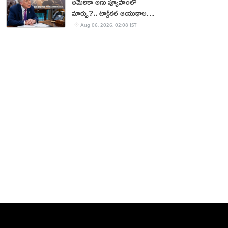
అమెరికా అణు వ్యూహంలో
మార్పు?.. టాక్టికల్ ఆయుధాలకు
ప్రాధాన్యం!
Aug 06, 2026, 02:08 IST