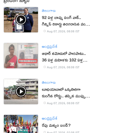
ట్రెండింగ్ న్యూస్
తెలంగాణ
92 ఏళ్ల బామ్మ వింగ్ వాక్..
గిన్నిస్ రికార్డు తిరగరాసిన వండర్
ఉమెన్
Aug 07, 2026, 08:08 IST
ఆంధ్రప్రదేశ్
ఆధార్‌ నమోదులో పొరపాటు..
36 ఏళ్ల మహిళకు 102 ఏళ్ల
వయసు!
Aug 07, 2026, 08:08 IST
తెలంగాణ
లూధియానాలో ఒక్కసారిగా
కుంగిన రోడ్డు.. తప్పిన ముప్పు
(వీడియో)
Aug 07, 2026, 08:08 IST
ఆంధ్రప్రదేశ్
రేపు మన్యం బంద్‌?
Aug 07, 2026, 02:08 IST