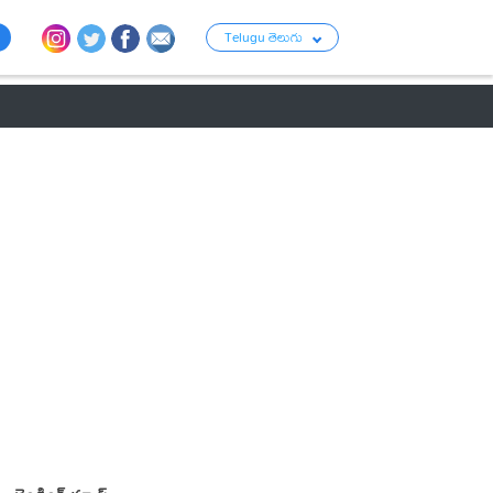
Telugu తెలుగు
ు
రాజకీయం
బంగారం-వెండి ధరలు
క్రైమ్
వ్యాపార ప్రపంచం
టాలీవుడ్ న్య