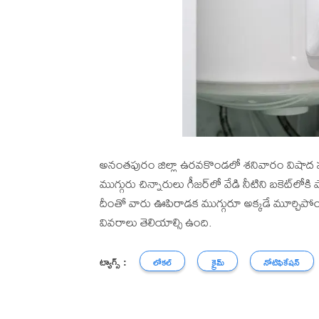
అనంతపురం జిల్లా ఉరవకొండలో శనివారం విషాద ఘటన
ముగ్గురు చిన్నారులు గీజర్‌లో వేడి నీటిని బకెట్‌లో
దీంతో వారు ఊపిరాడక ముగ్గురూ అక్కడే మూర్చిపోయ
వివరాలు తెలియాల్సి ఉంది.
ట్యాగ్స్ :
లోకల్
క్రైమ్
నోటిఫికేషన్