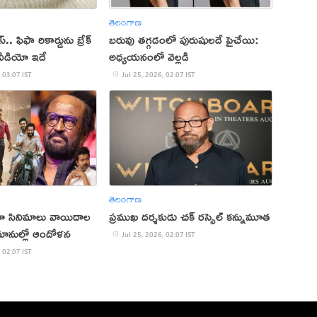
తెలంగాణ
‌.. ఫిఫా రికార్డును బ్రేక్‌
బరువు తగ్గడంలో పురుషులదే పైచేయి:
వీడియో ఇదే
అధ్యయనంలో వెల్లడి
 03:07 IST
Jul 25, 2026, 02:07 IST
తెలంగాణ
ా సినిమాలు వాయిదాల
ప్రముఖ దర్శకుడు చక్ రస్సెల్ కన్నుమూత
మానుల్లో ఆందోళన
Jul 25, 2026, 02:07 IST
 02:07 IST