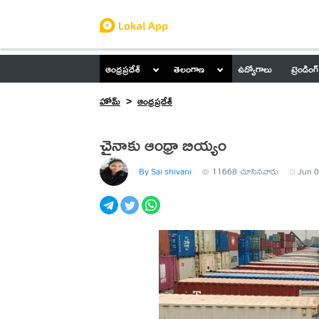
ఆంధ్రప్రదేశ్
తెలంగాణ
ఉద్యోగాలు
ట్రెండింగ్
హోమ్
ఆంధ్రప్రదేశ్
చైనాకు ఆంధ్రా బియ్యం
By Sai shivani
11668
చూసినవారు
Jun 0