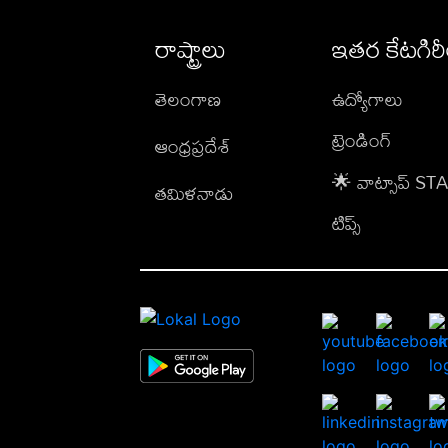
రాష్ట్రాలు
ఇతర కేటగిర
తెలంగాణ
ఉద్యోగాలు
ట్రెండింగ్
ఆంధ్రప్రదేశ్
🌟 వాట్సాప్ S
తమిళనాడు
టిప్స్