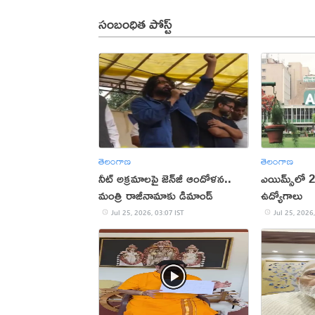
సంబంధిత పోస్ట్
తెలంగాణ
తెలంగాణ
నీట్ అక్రమాలపై జెన్‌జీ ఆందోళన..
ఎయిమ్స్‌లో 2
మంత్రి రాజీనామాకు డిమాండ్
ఉద్యోగాలు
Jul 25, 2026, 03:07 IST
Jul 25, 2026,