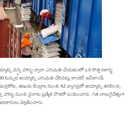
య్యాన్ని చెన్నై పోర్టు ద్వారా ఎగుమతి చేయడంలో ఒక కొత్త రికార్డు
 టన్నుల బియ్యాన్ని ఎగుమతి చేసినట్లు కాంకర్‌ ఇన్‌లాండ్‌
ర్లకోట, తణుకు కేంద్రాల నుంచి 42 వ్యాగన్లలో బియ్యాన్ని తరలించి,
ై పోర్టు నుంచి చైనాకు ప్రత్యేక నౌకలో పంపించారు. గత నాలుగైదేళ్లుగా
ికారులు వెల్లడించారు.