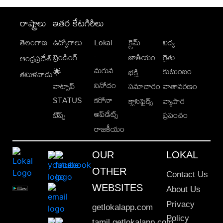
రాష్ట్రాలు
ఇతర కేటగిరీలు
తెలంగాణ
ఉద్యోగాలు
Lokal
క్రైమ్
విద్య
-
ట్రెండింగ్
జాతీయం
రైతు
ఆంధ్రప్రదేశ్
మగువ
కుటుంబం
🌟
భక్తి
తమిళనాడు
వినోదం
వాట్సాప్
సమాచారం
వాతావరణం
STATUS
కరోనా
క్లాసిఫైడ్స్
వ్యాపార
అప్‌డేట్స్
టిప్స్
ప్రపంచం
రాజకీయం
OUR
LOKAL
OTHER
Contact Us
WEBSITES
About Us
Privacy
getlokalapp.com
Policy
tamil.getlokalapp.com