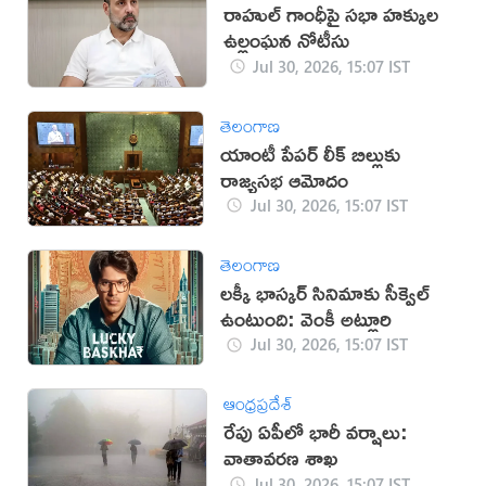
రాహుల్ గాంధీపై సభా హక్కుల
ఉల్లంఘన నోటీసు
Jul 30, 2026, 15:07 IST
తెలంగాణ
యాంటీ పేపర్ లీక్ బిల్లుకు
రాజ్యసభ ఆమోదం
Jul 30, 2026, 15:07 IST
తెలంగాణ
లక్కీ భాస్కర్ సినిమాకు సీక్వెల్
ఉంటుంది: వెంకీ అట్లూరి
Jul 30, 2026, 15:07 IST
ఆంధ్రప్రదేశ్
రేపు ఏపీలో భారీ వర్షాలు:
వాతావరణ శాఖ
Jul 30, 2026, 15:07 IST