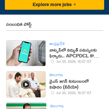
Explore more jobs
సంబంధిత పోస్ట్
ఆంధ్రప్రదేశ్
వాట్సప్‌లో విద్యుత్ సమస్యలకు
ఫిర్యాదు.. APCPDCL కొత్త
సేవలు
Jul 30, 2026, 16:07 IST
తెలంగాణ
వైఎస్ జగన్ కుటుంబంలో
విషాదం (వీడియో)
Jul 30, 2026, 16:07 IST
తెలంగాణ