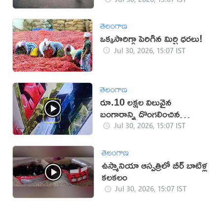
తెలంగాణ
ఒక్కసారిగ్గా పెరిగిన మిర్చి ధరలు!
Jul 30, 2026, 15:07 IST
తెలంగాణ
రూ.10 లక్షల విలువైన
బంగారాన్ని దొంగలించిన
‘ఎలుక’ (వీడియో)
Jul 30, 2026, 15:07 IST
తెలంగాణ
ఉస్మానియా ఆస్పత్రిలో బీర్ బాటిళ్ల
కలకలం
Jul 30, 2026, 15:07 IST