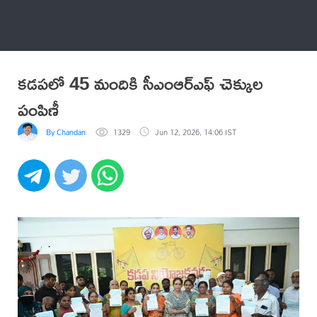
అనేకం
కడపలో 45 మందికి సీఎంఆర్ఎఫ్ చెక్కుల
పంపిణీ
By Chandan
1329
Jun 12, 2026, 14:06 IST