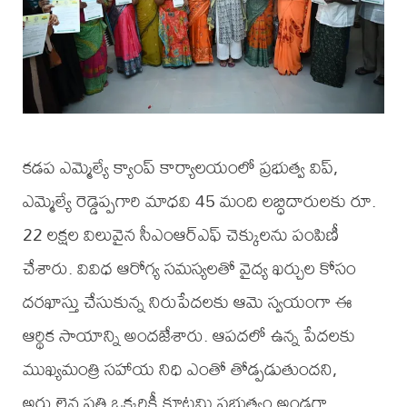
కడప ఎమ్మెల్యే క్యాంప్ కార్యాలయంలో ప్రభుత్వ విప్,
ఎమ్మెల్యే రెడ్డెప్పగారి మాధవి 45 మంది లబ్ధిదారులకు రూ.
22 లక్షల విలువైన సీఎంఆర్ఎఫ్ చెక్కులను పంపిణీ
చేశారు. వివిధ ఆరోగ్య సమస్యలతో వైద్య ఖర్చుల కోసం
దరఖాస్తు చేసుకున్న నిరుపేదలకు ఆమె స్వయంగా ఈ
ఆర్థిక సాయాన్ని అందజేశారు. ఆపదలో ఉన్న పేదలకు
ముఖ్యమంత్రి సహాయ నిధి ఎంతో తోడ్పడుతుందని,
అర్హులైన ప్రతి ఒక్కరికీ కూటమి ప్రభుత్వం అండగా