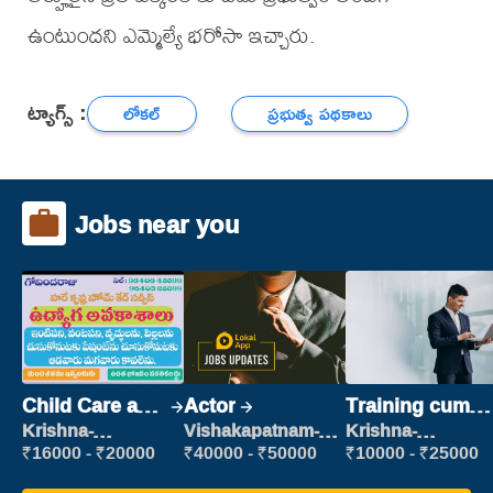
ఉంటుందని ఎమ్మెల్యే భరోసా ఇచ్చారు.
ట్యాగ్స్ :
లోకల్
ప్రభుత్వ పథకాలు
Jobs near you
Child Care and
Actor
Training cum
Patient care
Placement
Krishna-
Vishakapatnam-
Krishna-
vijayawada
new
vijayawada
₹16000 - ₹20000
₹40000 - ₹50000
₹10000 - ₹25000