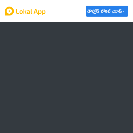
డౌన్లోడ్ లోకల్ యాప్
ఆంధ్రప్రదేశ్
తెలంగాణ
ఉద్యోగాలు
ట్రెండింగ్
వాతావరణం
🌟 వాట్సాప్ STATUS
వినోదం