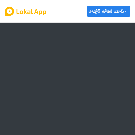
డౌన్లోడ్ లోకల్ యాప్
ఆంధ్రప్రదేశ్
తెలంగాణ
ఉద్యోగాలు
ట్రెండింగ్
వాతావరణం
🌟 వాట్సాప్ STATUS
వినోదం