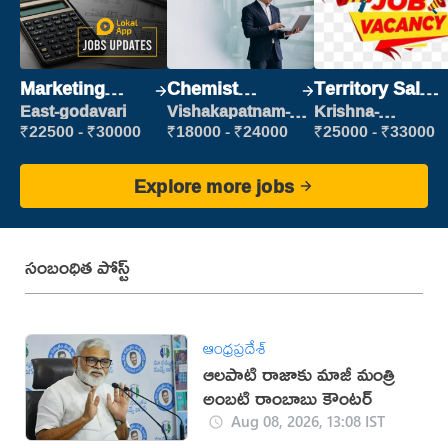
Marketing
Chemist
Territory Sales
Executive
Production
Manager
East-godavari
Vishakapatnam-
Krishna-
new
vijayawada
Executive
₹22500 - ₹30000
₹18000 - ₹24000
₹25000 - ₹33000
Explore more jobs
సంబంధిత పోస్ట్
ఆంధ్రప్రదేశ్
ఆలపాటి రాజాకు మాజీ మంత్రి
అంబటి రాంబాబు కౌంటర్‌
Aug 08, 2026, 13:08 IST