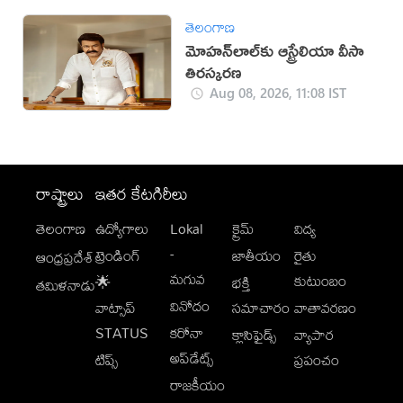
తెలంగాణ
మోహన్‌లాల్‌కు ఆస్ట్రేలియా వీసా
తిరస్కరణ
Aug 08, 2026, 11:08 IST
రాష్ట్రాలు
ఇతర కేటగిరీలు
తెలంగాణ
ఉద్యోగాలు
Lokal
క్రైమ్
విద్య
-
ట్రెండింగ్
జాతీయం
రైతు
ఆంధ్రప్రదేశ్
మగువ
కుటుంబం
🌟
భక్తి
తమిళనాడు
వినోదం
వాట్సాప్
సమాచారం
వాతావరణం
STATUS
కరోనా
క్లాసిఫైడ్స్
వ్యాపార
అప్‌డేట్స్
టిప్స్
ప్రపంచం
రాజకీయం