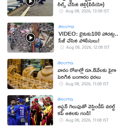
రీల్స్ చేసిన తల్లి(వీడియో)
Aug 08, 2026, 13:08 IST
తెలంగాణ
VIDEO: బైకుకు100 హారన్లు..
సీజ్ చేసిన పోలీసులు!
Aug 08, 2026, 12:08 IST
తెలంగాణ
వారం రోజుల్లో రూ.8వేలకు పైగా
పెరిగిన బంగారం ధరలు
Aug 08, 2026, 11:08 IST
తెలంగాణ
ఆఫ్ఘన్ గెలుపుతో వెస్టిండీస్ వరల్డ్
కప్ ఆశలకు గండి!
Aug 08, 2026, 11:08 IST