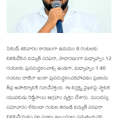
సెకండ్ శనివారం కారణంగా ఉదయం 8 గంటలకు
నిలిపివేసిన విద్యుత్ సరఫరా, సాధారణంగా మధ్యాహ్నం 12
గంటలకు పునరుద్ధరించాల్సి ఉండగా, మధ్యాహ్నం 1:40
గంటలు దాటినా ఇంకా పునరుద్ధరించకపోవడం ప్రజలను
తీవ్ర అసౌకర్యానికి గురిచేస్తోంది. ఈ నిర్లక్ష్య వైఖరిపై స్థానిక
యువకుడు రెడ్డిసాయి ఆగ్రహం వ్యక్తం చేశారు. ముందస్తు
సమాచారం లేకుండా గంటల తరబడి విద్యుత్ సరఫరా
నిలిపివేయడం వల్ల ప్రజలు ఇబ్బందులు పడుతున్నారని,