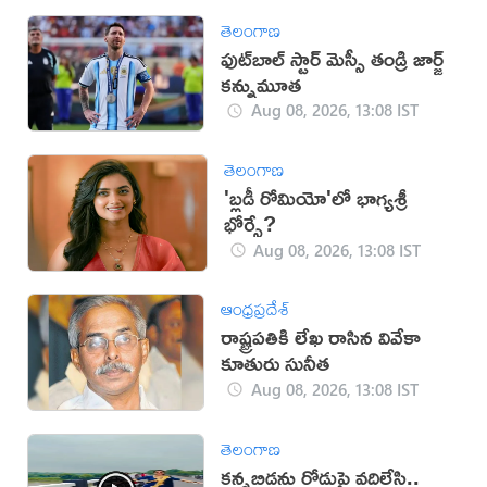
తెలంగాణ
ఫుట్‌బాల్ స్టార్ మెస్సీ తండ్రి జార్జ్
కన్నుమూత
Aug 08, 2026, 13:08 IST
తెలంగాణ
'బ్లడీ రోమియో'లో భాగ్యశ్రీ
భోర్సే?
Aug 08, 2026, 13:08 IST
ఆంధ్రప్రదేశ్
రాష్ట్రపతికి లేఖ రాసిన వివేకా
కూతురు సునీత
Aug 08, 2026, 13:08 IST
తెలంగాణ
కన్నబిడ్డను రోడ్డుపై వదిలేసి..