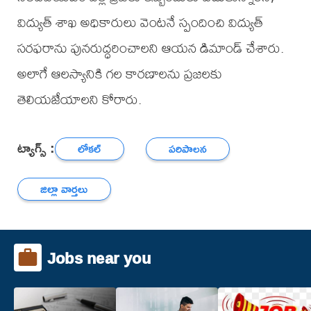
విద్యుత్ శాఖ అధికారులు వెంటనే స్పందించి విద్యుత్
సరఫరాను పునరుద్ధరించాలని ఆయన డిమాండ్ చేశారు.
అలాగే ఆలస్యానికి గల కారణాలను ప్రజలకు
తెలియజేయాలని కోరారు.
ట్యాగ్స్ :
లోకల్
పరిపాలన
జిల్లా వార్తలు
Jobs near you