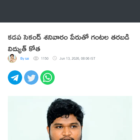
అనేకం
కడప సెకండ్ శనివారం పేరుతో గంటల తరబడి
విద్యుత్ కోత
By sai
1150
Jun 13, 2026, 08:06 IST