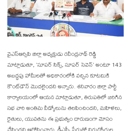
వైఎస్ఆర్సిపి జిల్లా అధ్యక్షుడు రవీంద్రనాథ్ రెడ్డి
మాట్లాడుతూ, 'సూపర్‌ సిక్స్‌, సూపర్‌ సెవెన్‌' అంటూ 143
అబద్ధపు హామీలతో అధికారంలోకి వచ్చిన కూటమికి
కౌంట్‌డౌన్‌ మొదలైందని అన్నారు. శనివారం జిల్లా పార్టీ
కార్యాలయంలో ఆయన మాట్లాడుతూ, తిరుపతిలో జరిగిన
సభ వారి అంతిమ వీడ్కోలును తలపించిందని, మహిళలు,
రైతులు, యువతను ఈ ప్రభుత్వం దారుణంగా మోసం
చేసిందని ఆరోపించారు. డీఎస్సీ పేరుతో నిరుద్యోగుల