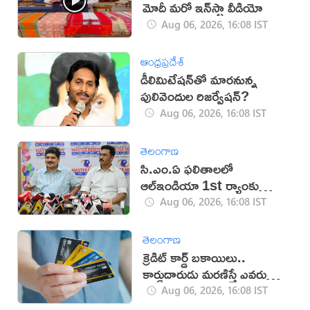
మోదీ మరో ఇన్‌స్టా వీడియో
Aug 06, 2026, 16:08 IST
ఆంధ్రప్రదేశ్
డీలిమిటేషన్‌తో మారనున్న
పులివెందుల రిజర్వేషన్?
Aug 06, 2026, 16:08 IST
తెలంగాణ
సి.ఎం.ఏ ఫలితాలలో
ఆల్ఇండియా 1st ర్యాంకు
సాధించిన మాస్టర్‌మైండ్స్
Aug 06, 2026, 16:08 IST
తెలంగాణ
క్రెడిట్ కార్డ్ బకాయిలు..
కార్డుదారుడు మరణిస్తే ఎవరు
చెల్లిస్తారు?
Aug 06, 2026, 16:08 IST