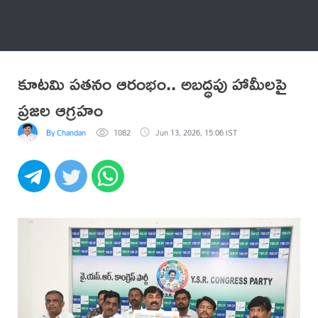
అనేకం
కూటమి పతనం ఆరంభం.. అబద్ధపు హామీలపై
ప్రజల ఆగ్రహం
By Chandan
1082
Jun 13, 2026, 15:06 IST