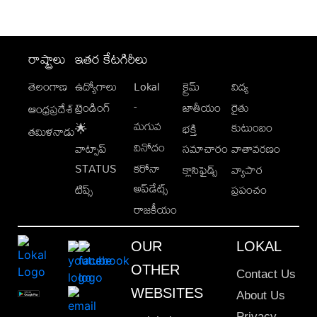
రాష్ట్రాలు
ఇతర కేటగిరీలు
తెలంగాణ
ఉద్యోగాలు
Lokal
క్రైమ్
విద్య
-
ట్రెండింగ్
జాతీయం
రైతు
ఆంధ్రప్రదేశ్
మగువ
కుటుంబం
🌟
భక్తి
తమిళనాడు
వినోదం
వాట్సాప్
సమాచారం
వాతావరణం
STATUS
కరోనా
క్లాసిఫైడ్స్
వ్యాపార
అప్‌డేట్స్
టిప్స్
ప్రపంచం
రాజకీయం
OUR
LOKAL
OTHER
Contact Us
WEBSITES
About Us
Privacy