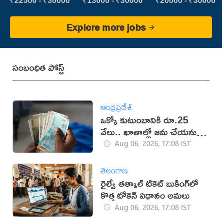
Executive
Explore more jobs
సంబంధిత పోస్ట్
ఆంధ్రప్రదేశ్
ఒక్కో కుటుంబానికి రూ.25
వేలు.. ఖాతాల్లో జ‌మ చేయ‌నున్న
ప్ర‌భుత్వం..!
Aug 06, 2026, 17:08 IST
తెలంగాణ
రైల్వే తత్కాల్ టికెట్ బుకింగ్‌లో
కొత్త టోకెన్ విధానం అమలు
Aug 06, 2026, 17:08 IST