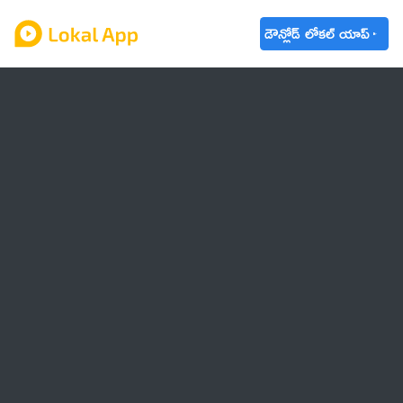
డౌన్లోడ్ లోకల్ యాప్
ఆంధ్రప్రదేశ్
తెలంగాణ
ఉద్యోగాలు
ట్రెండింగ్
వాతావరణం
🌟 వాట్సాప్ STATUS
వినోదం