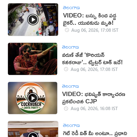
తెలంగాణ
VIDEO: బస్సు కింద పడ్డ
బైకర్.. యువకుడు మృతి!
Aug 06, 2026, 17:08 IST
తెలంగాణ
వరుణ్ తేజ్ 'కొరియన్
కనకరాజు'.. ట్విట్టర్ టాక్ ఇదే!
Aug 06, 2026, 17:08 IST
తెలంగాణ
VIDEO: భవిష్యత్ కార్యాచరణ
ప్రకటించిన CJP
Aug 06, 2026, 16:08 IST
తెలంగాణ
గెట్ రెడీ విత్ మీ అంటూ.. ప్రధాని