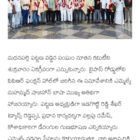
మదనపల్లె పట్టణ వడ్డెర సంఘం నూతన కమిటీని
శుక్రవారం ఏకగ్రీవంగా ఎన్నుకున్నారు. బైపాస్ రోడ్డులోని
పిపిఆర్ ఫంక్షన్ హాల్‌లో జరిగిన ఈ సమావేశానికి ఎమ్మెల్యే
మహమ్మద్ షాజహాన్ బాషా ముఖ్య అతిథిగా
హాజరయ్యారు. పట్టణ అధ్యక్షుడిగా ఇడగొట్టి రెడ్డి శేఖర్
(డ్యాన్స్ రెడ్డెప్ప), ప్రధాన కార్యదర్శిగా పల్లపు రమేష్,
కోశాధికారిగా డేరంగుల గుణభూషణ ఎన్నికయ్యారు.
ఎమ్మెల్యే వడ్డెరల సేవలను కొనియాడుతూ, వారి అభివృద్ధికి