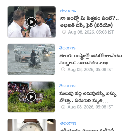
తెలంగాణ
నా ఇంట్లో మీ పెత్తనం ఏంటి?..
అభిజిత్‌ దీప్కే ఫైర్‌ (వీడియో)
Aug 08, 2026, 05:08 IST
తెలంగాణ
తెలుగు రాష్ట్రాల్లో ఐదురోజులపాటు
వర్షాలు: వాతావరణ శాఖ
Aug 08, 2026, 05:08 IST
తెలంగాణ
మలుపు వద్ద అదుపుతప్పి బస్సు
బోల్తా.. ఏడుగురి మృతి
(వీడియో)
Aug 08, 2026, 05:08 IST
తెలంగాణ
గడియారం ముల్లులు కుడివైపే