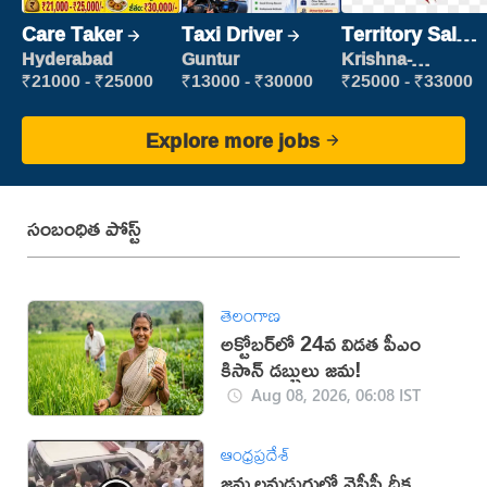
Care Taker
Taxi Driver
Territory Sales
Manager
Hyderabad
Guntur
Krishna-
vijayawada
₹21000 - ₹25000
₹13000 - ₹30000
₹25000 - ₹33000
Explore more jobs
సంబంధిత పోస్ట్
తెలంగాణ
అక్టోబర్‌లో 24వ విడత పీఎం
కిసాన్ డబ్బులు జమ!
Aug 08, 2026, 06:08 IST
ఆంధ్రప్రదేశ్
జమ్మలమడుగులో వైసీపీ దీక్ష