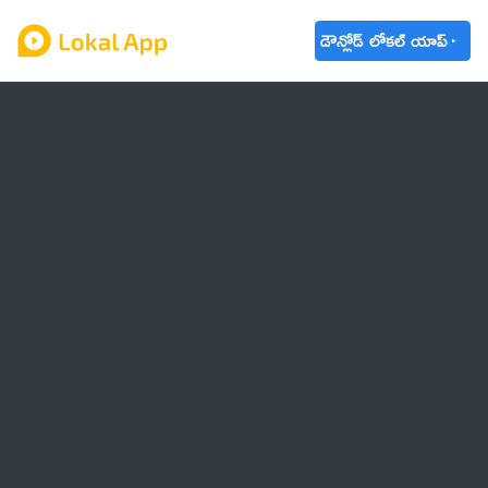
డౌన్లోడ్ లోకల్ యాప్
ఆంధ్రప్రదేశ్
తెలంగాణ
ఉద్యోగాలు
ట్రెండింగ్
వాతావరణం
🌟 వాట్సాప్ STATUS
వినోదం