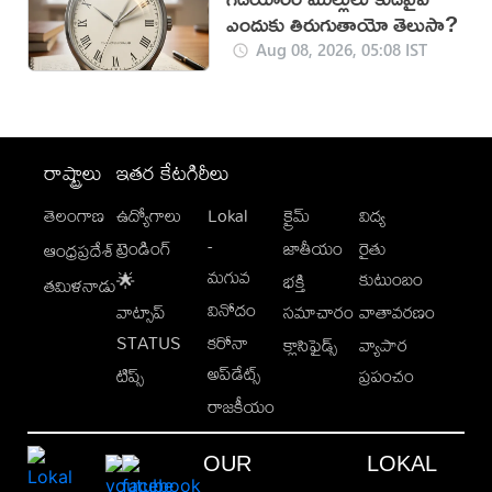
ఎందుకు తిరుగుతాయో తెలుసా?
Aug 08, 2026, 05:08 IST
రాష్ట్రాలు
ఇతర కేటగిరీలు
తెలంగాణ
ఉద్యోగాలు
Lokal
క్రైమ్
విద్య
-
ట్రెండింగ్
జాతీయం
రైతు
ఆంధ్రప్రదేశ్
మగువ
కుటుంబం
🌟
భక్తి
తమిళనాడు
వినోదం
వాట్సాప్
సమాచారం
వాతావరణం
STATUS
కరోనా
క్లాసిఫైడ్స్
వ్యాపార
అప్‌డేట్స్
టిప్స్
ప్రపంచం
రాజకీయం
OUR
LOKAL