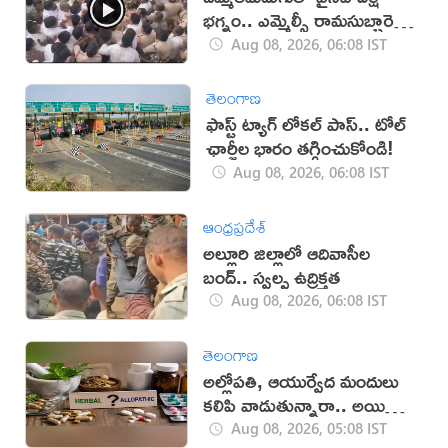
భగ్నం.. ఎమ్మెల్సీ రామసుబ్బారెడ్డి
అరెస్ట్ (వీడియో)
Aug 08, 2026, 06:08 IST
తెలంగాణ
ఫాస్ట్ ట్యాగ్ లోకల్ పాస్.. టోల్
ఛార్జీల భారం తగ్గించుకోండి!
Aug 08, 2026, 06:08 IST
ఆంధ్రప్రదేశ్
అల్లూరి జిల్లాలో ఆదివాసీల
బంద్.. స్వల్ప ఉద్రిక్తత
Aug 08, 2026, 06:08 IST
తెలంగాణ
అల్లోపతి, ఆయుర్వేద మందులు
కలిపి వాడుతున్నారా.. అయితే
జాగ్రత్త!
Aug 08, 2026, 05:08 IST