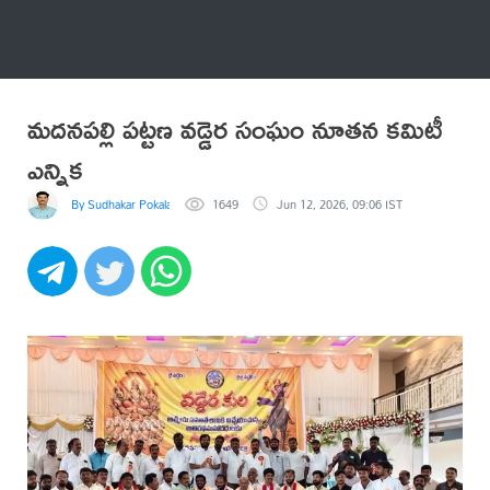
అనేకం
మదనపల్లి పట్టణ వడ్డెర సంఘం నూతన కమిటీ
ఎన్నిక
By Sudhakar Pokala
1649
Jun 12, 2026, 09:06 IST