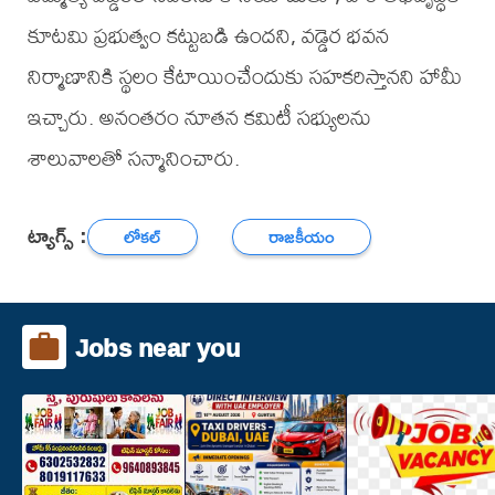
కూటమి ప్రభుత్వం కట్టుబడి ఉందని, వడ్డెర భవన
నిర్మాణానికి స్థలం కేటాయించేందుకు సహకరిస్తానని హామీ
ఇచ్చారు. అనంతరం నూతన కమిటీ సభ్యులను
శాలువాలతో సన్మానించారు.
ట్యాగ్స్ :
లోకల్
రాజకీయం
Jobs near you