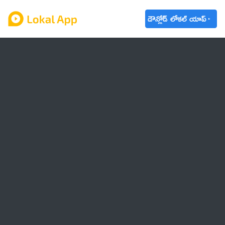
డౌన్లోడ్ లోకల్ యాప్
ఆంధ్రప్రదేశ్
తెలంగాణ
ఉద్యోగాలు
ట్రెండింగ్
వాతావరణం
🌟 వాట్సాప్ STATUS
వినోదం