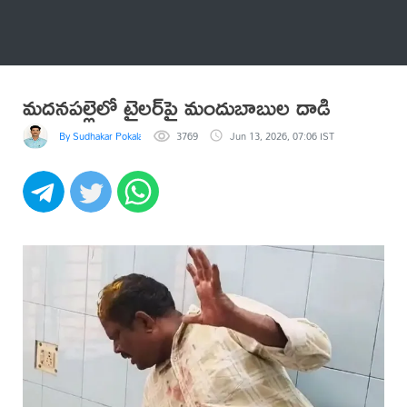
అనేకం
మదనపల్లెలో టైలర్‌పై మందుబాబుల దాడి
By Sudhakar Pokala
3769
Jun 13, 2026, 07:06 IST