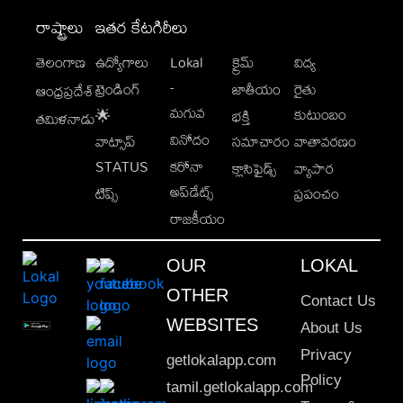
రాష్ట్రాలు
ఇతర కేటగిరీలు
తెలంగాణ
ఉద్యోగాలు
Lokal
క్రైమ్
విద్య
-
ట్రెండింగ్
జాతీయం
రైతు
ఆంధ్రప్రదేశ్
మగువ
కుటుంబం
🌟
భక్తి
తమిళనాడు
వినోదం
వాట్సాప్
సమాచారం
వాతావరణం
STATUS
కరోనా
క్లాసిఫైడ్స్
వ్యాపార
అప్‌డేట్స్
టిప్స్
ప్రపంచం
రాజకీయం
OUR
LOKAL
OTHER
Contact Us
WEBSITES
About Us
Privacy
getlokalapp.com
Policy
tamil.getlokalapp.com