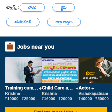
ట్యాగ్స్ :
లోకల్
క్రైమ్
నోటిఫికేషన్
జిల్లా వార్తలు
Jobs near you
Training cum
Child Care and
Actor
Placement
Patient care
Krishna-
Krishna-
Vishakapatnam-
vijayawada
vijayawada
new
₹10000 - ₹25000
₹16000 - ₹20000
₹40000 - ₹50000