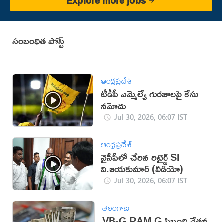
Explore more jobs
సంబంధిత పోస్ట్
ఆంధ్రప్రదేశ్
టీడీపీ ఎమ్మెల్యే గురజాలపై కేసు
న‌మోదు
Jul 30, 2026, 06:07 IST
ఆంధ్రప్రదేశ్
వైసీపీలో చేరిన రిటైర్డ్ SI
వి.జయకుమార్ (వీడియో)
Jul 30, 2026, 06:07 IST
తెలంగాణ
VB-G RAM G సిబ్బంది వేతన