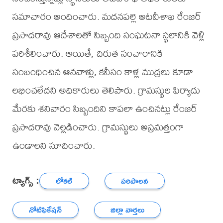
సమాచారం అందించారు. మదనపల్లె అటవీశాఖ రేంజర్
ప్రసాదరావు ఆదేశాలతో సిబ్బంది సంఘటనా స్థలానికి వెళ్లి
పరిశీలించారు. అయితే, చిరుత సంచారానికి
సంబంధించిన ఆనవాళ్లు, కనీసం కాళ్ల ముద్రలు కూడా
లభించలేదని అధికారులు తెలిపారు. గ్రామస్థుల ఫిర్యాదు
మేరకు శనివారం సిబ్బందిని కాపలా ఉంచినట్లు రేంజర్
ప్రసాదరావు వెల్లడించారు. గ్రామస్థులు అప్రమత్తంగా
ఉండాలని సూచించారు.
ట్యాగ్స్ :
లోకల్
పరిపాలన
నోటిఫికేషన్
జిల్లా వార్తలు