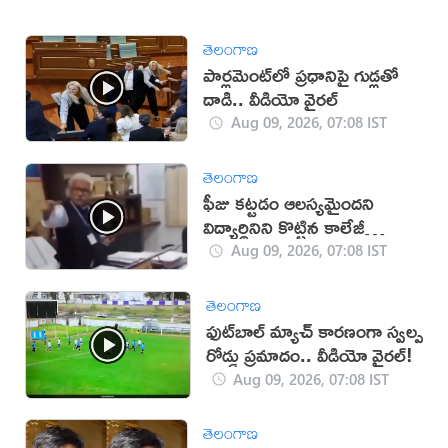
తెలంగాణ
పార్లమెంట్‌లో ప్రధానిపై గుడ్లతో
దాడి.. వీడియో వైరల్
Aug 09, 2026, 07:08 IST
తెలంగాణ
ఫీజు కట్టడం ఆలస్యమైందని
విద్యార్థినిని కొట్టిన కాలేజీ
యాజమాన్యం!(వీడియో)
Aug 09, 2026, 07:08 IST
తెలంగాణ
ఫుట్‌బాల్ మ్యాచ్‌ కారణంగా స్వల్ప
రోడ్డు ప్రమాదం.. వీడియో వైరల్!
Aug 09, 2026, 07:08 IST
తెలంగాణ