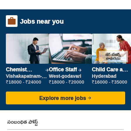
Jobs near you
Chemist
Office Staff
Child Care and
Production
Patient care
Vishakapatnam-
West-godavari
Hyderabad
new
Executive
₹18000 - ₹24000
₹18000 - ₹20000
₹16000 - ₹35000
Explore more jobs
సంబంధిత పోస్ట్