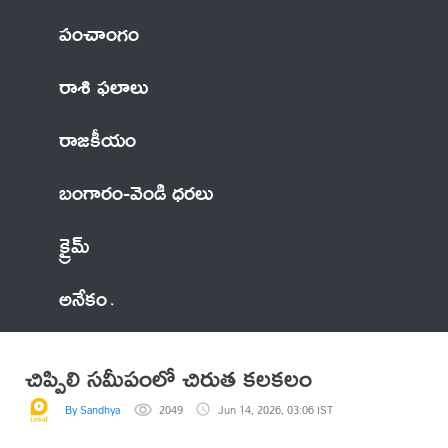
పంచాంగం
రాశి ఫలాలు
రాజకీయం
బంగారం-వెండి ధరలు
క్రైమ్
అనేకం
చిప్పిలి సమీపంలో చిరుత కలకలం
By Sandhya
2049
Jun 14, 2026, 03:06 IST