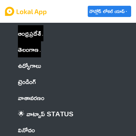
డౌన్లోడ్ లోకల్ యాప్
ఆంధ్రప్రదేశ్
తెలంగాణ
ఉద్యోగాలు
ట్రెండింగ్
వాతావరణం
🌟 వాట్సాప్ STATUS
వినోదం