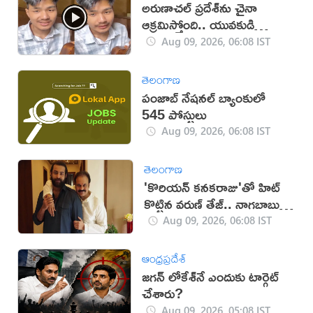
అరుణాచల్‌ ప్రదేశ్‌ను చైనా
ఆక్రమిస్తోంది.. యువకుడి
వీడియో వైరల్
Aug 09, 2026, 06:08 IST
తెలంగాణ
పంజాబ్ నేషనల్ బ్యాంకులో
545 పోస్టులు
Aug 09, 2026, 06:08 IST
తెలంగాణ
'కొరియన్ కనకరాజు'తో హిట్
కొట్టిన వరుణ్ తేజ్.. నాగబాబు
ఎమోషనల్ పోస్ట్
Aug 09, 2026, 06:08 IST
ఆంధ్రప్రదేశ్
జగన్ లోకేశ్‌నే ఎందుకు టార్గెట్
చేశారు?
Aug 09, 2026, 05:08 IST