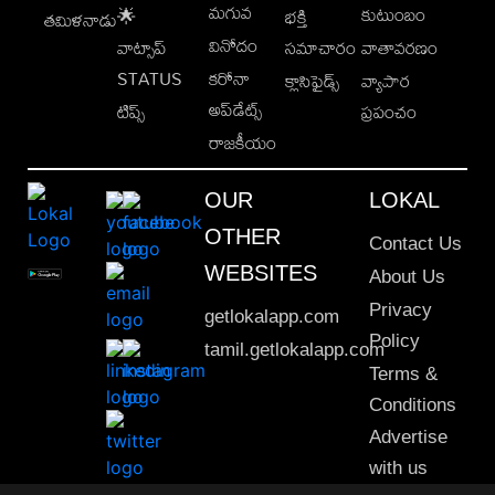
మగువ
కుటుంబం
🌟
భక్తి
తమిళనాడు
వినోదం
వాట్సాప్
సమాచారం
వాతావరణం
STATUS
కరోనా
క్లాసిఫైడ్స్
వ్యాపార
అప్‌డేట్స్
టిప్స్
ప్రపంచం
రాజకీయం
OUR
LOKAL
OTHER
Contact Us
WEBSITES
About Us
Privacy
getlokalapp.com
Policy
tamil.getlokalapp.com
Terms &
Conditions
Advertise
with us