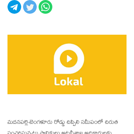
మదనపల్లె-బెంగళూరు రోడ్డు చిప్పిలి సమీపంలో చిరుత
సంచరిస్తున్నట్లు స్థానికులు అటవీశాఖ అధికారులకు