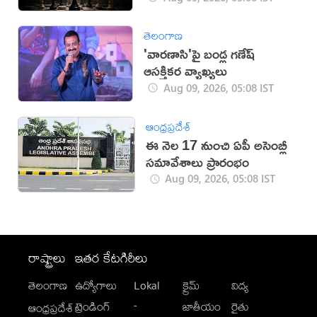
తెలంగాణ
'వారణాసి'పై బండ్ల గణేష్
ఆసక్తికర వ్యాఖ్యలు
Aug 09, 2026, 05:08 IST
ఆంధ్రప్రదేశ్
ఈ నెల 17 నుంచి ఏపీ అసెంబ్లీ
సమావేశాలు ప్రారంభం
Aug 09, 2026, 05:08 IST
రాష్ట్రాలు
ఇతర కేటగిరీలు
తెలంగాణ
ఉద్యోగాలు
Lokal
క్రైమ్
విద్య
-
ట్రెండింగ్
జాతీయం
రైతు
ఆంధ్రప్రదేశ్