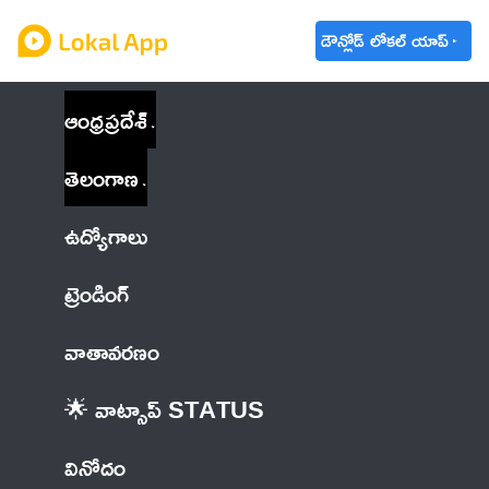
డౌన్లోడ్ లోకల్ యాప్
ఆంధ్రప్రదేశ్
తెలంగాణ
ఉద్యోగాలు
ట్రెండింగ్
వాతావరణం
🌟 వాట్సాప్ STATUS
వినోదం