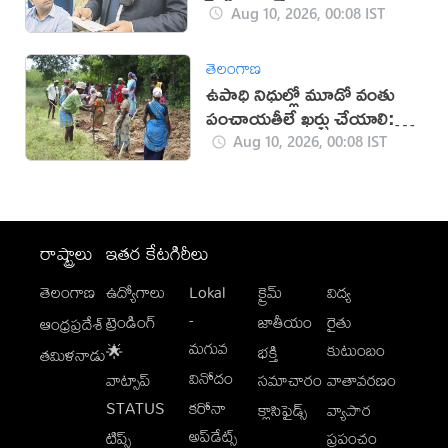
Aug 10, 2026, 00:08 IST
తెలంగాణ
ఉపాధి నిధుల్లో మూడో వంతు
పంచాయతీలే ఖర్చు చేయాలి:
కేంద్రం
Aug 10, 2026, 00:08 IST
రాష్ట్రాలు
ఇతర కేటగిరీలు
తెలంగాణ
ఉద్యోగాలు
Lokal
క్రైమ్
విద్య
-
ట్రెండింగ్
జాతీయం
రైతు
ఆంధ్రప్రదేశ్
మగువ
కుటుంబం
🌟
భక్తి
తమిళనాడు
వినోదం
వాట్సాప్
సమాచారం
వాతావరణం
STATUS
కరోనా
క్లాసిఫైడ్స్
వ్యాపార
అప్‌డేట్స్
టిప్స్
ప్రపంచం