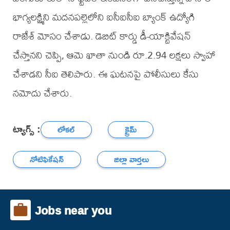
భాగ్యలక్ష్మిని మదనపల్లెలోని ఐసీఐసీఐ బ్యాంక్ ఉద్యోగి
రాజేశ్ మోసం చేశాడు. డెబిట్ కార్డు డీ-యాక్టివేషన్
చేస్తానని చెప్పి, ఆమె ఖాతా నుండి రూ.2.94 లక్షలు స్వాహా
చేశాడని సీఐ తెలిపారు. ఈ ఘటనపై పోలీసులు కేసు
నమోదు చేశారు.
ట్యాగ్స్ :
లోకల్
క్రైమ్
నోటిఫికేషన్
జిల్లా వార్తలు
Jobs near you