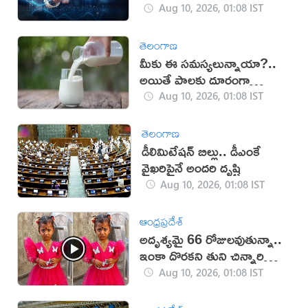
Aug 10, 2026, 01:08 IST
తెలంగాణ
మీకు ఈ సమస్యలున్నాయా?..
అయితే పాలకు దూరంగా
ఉండాల్సిందే!
Aug 10, 2026, 01:08 IST
తెలంగాణ
డీలిమిటేషన్ బిల్లు.. డీఎంకే
వైఖరిపైనే అందరి దృష్టి
Aug 10, 2026, 01:08 IST
ఆంధ్రప్రదేశ్
అదృశ్యమై 66 రోజులవుతున్నా..
ఇంకా దొరకని తుని చిన్నారి
ఆచూకీ (VIDEO)
Aug 10, 2026, 01:08 IST