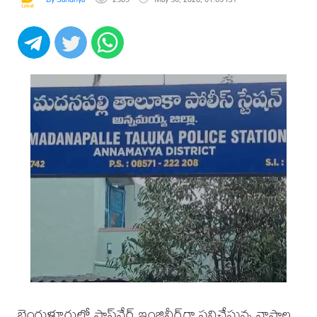
బెంగుళూరులో సాఫ్ట్‌వేర్ ఇంజినీర్‌గా పనిచేస్తున్న వాసాల