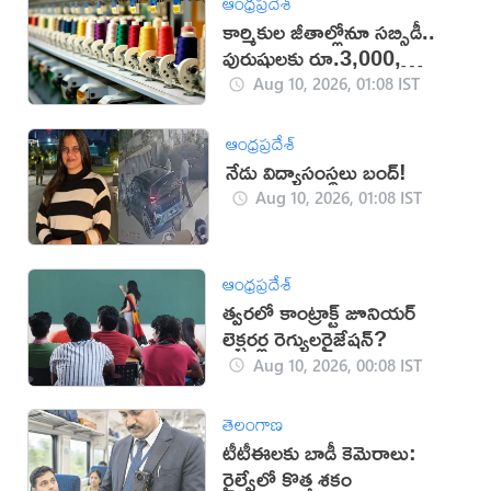
ఆంధ్రప్రదేశ్
కార్మికుల జీతాల్లోనూ సబ్సిడీ..
పురుషులకు రూ.3,000,
మహిళలకు రూ.3,500
Aug 10, 2026, 01:08 IST
ఆంధ్రప్రదేశ్
నేడు విద్యాసంస్థలు బంద్!
Aug 10, 2026, 01:08 IST
ఆంధ్రప్రదేశ్
త్వరలో కాంట్రాక్ట్‌ జూనియర్
లెక్చరర్ల రెగ్యులరైజేషన్?
Aug 10, 2026, 00:08 IST
తెలంగాణ
టీటీఈలకు బాడీ కెమెరాలు:
రైల్వేలో కొత్త శకం