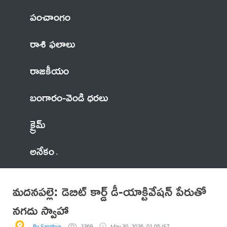
పంచాంగం
రాశి ఫలాలు
రాజకీయం
బంగారం-వెండి ధరలు
క్రైమ్
అనేకం
మదనపల్లె: డెబిట్ కార్డ్ డీ-యాక్టివేషన్ పేరుతో
నగదు స్వాహా
By Sandhya
2369
May 30, 2026, 01:05 IST