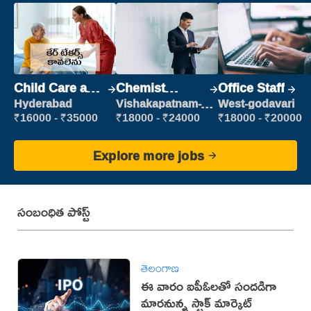
Child Care and
Chemist
Office Staff
Patient care
Production
Hyderabad
Vishakapatnam-
West-godavari
new
Executive
₹16000 - ₹35000
₹18000 - ₹24000
₹18000 - ₹20000
Explore more jobs
సంబంధిత పోస్ట్
తెలంగాణ
ఈ వారం ఐపీఓలతో సందడిగా
మారనున్న స్టాక్ మార్కెట్