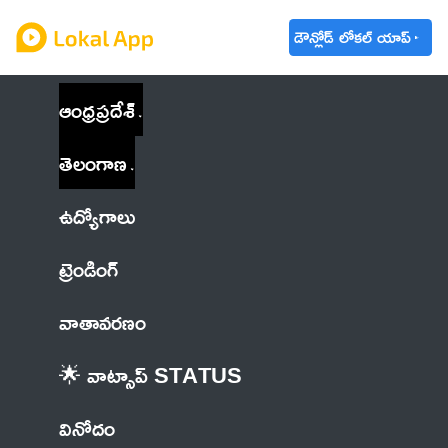
డౌన్లోడ్ లోకల్ యాప్
ఆంధ్రప్రదేశ్
తెలంగాణ
ఉద్యోగాలు
ట్రెండింగ్
వాతావరణం
🌟 వాట్సాప్ STATUS
వినోదం