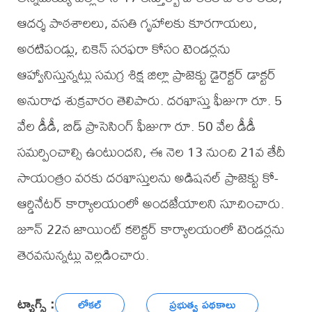
ఆదర్శ పాఠశాలలు, వసతి గృహాలకు కూరగాయలు,
అరటిపండ్లు, చికెన్ సరఫరా కోసం టెండర్లను
ఆహ్వానిస్తున్నట్లు సమగ్ర శిక్ష జిల్లా ప్రాజెక్టు డైరెక్టర్ డాక్టర్
అనురాధ శుక్రవారం తెలిపారు. దరఖాస్తు ఫీజుగా రూ. 5
వేల డీడీ, బిడ్ ప్రాసెసింగ్ ఫీజుగా రూ. 50 వేల డీడీ
సమర్పించాల్సి ఉంటుందని, ఈ నెల 13 నుంచి 21వ తేదీ
సాయంత్రం వరకు దరఖాస్తులను అడిషనల్ ప్రాజెక్టు కో-
ఆర్డినేటర్ కార్యాలయంలో అందజేయాలని సూచించారు.
జూన్ 22న జాయింట్ కలెక్టర్ కార్యాలయంలో టెండర్లను
తెరవనున్నట్లు వెల్లడించారు.
ట్యాగ్స్ :
లోకల్
ప్రభుత్వ పథకాలు