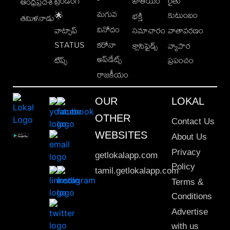
ట్రెండింగ్
జాతీయం
రైతు
ఆంధ్రప్రదేశ్
మగువ
కుటుంబం
🌟
భక్తి
తమిళనాడు
వినోదం
వాట్సాప్
సమాచారం
వాతావరణం
STATUS
కరోనా
క్లాసిఫైడ్స్
వ్యాపార
అప్‌డేట్స్
టిప్స్
ప్రపంచం
రాజకీయం
OUR
LOKAL
OTHER
Contact Us
WEBSITES
About Us
Privacy
getlokalapp.com
Policy
tamil.getlokalapp.com
Terms &
Conditions
Advertise
with us