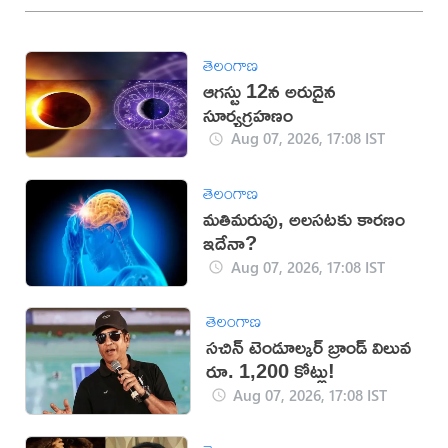
తెలంగాణ
ఆగస్టు 12న అరుదైన
సూర్యగ్రహణం
Aug 07, 2026, 17:08 IST
తెలంగాణ
మతిమరుపు, అలసటకు కారణం
ఇదేనా?
Aug 07, 2026, 17:08 IST
తెలంగాణ
సచిన్ టెండూల్కర్ బ్రాండ్ విలువ
రూ. 1,200 కోట్లు!
Aug 07, 2026, 17:08 IST