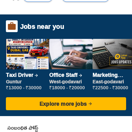
Jobs near you
Taxi Driver
Office Staff
Marketing
Executive
Guntur
West-godavari
East-godavari
₹13000 - ₹30000
₹18000 - ₹20000
₹22500 - ₹30000
Explore more jobs
సంబంధిత పోస్ట్