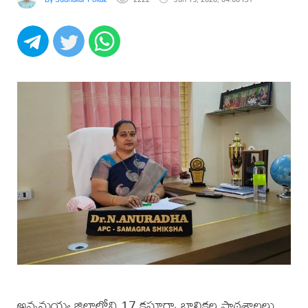
అన్నమయ్య జిల్లాలోని 17 కస్తూర్బా బాలికల పాఠశాలలు,