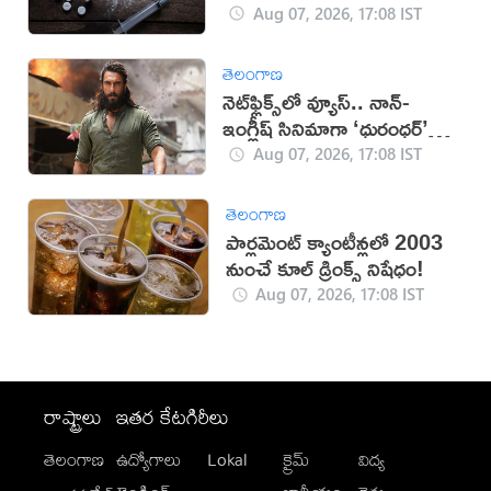
Aug 07, 2026, 17:08 IST
తెలంగాణ
నెట్‌ఫ్లిక్స్‌లో వ్యూస్.. నాన్-
ఇంగ్లీష్ సినిమాగా ‘ధురంధర్’
రికార్డు
Aug 07, 2026, 17:08 IST
తెలంగాణ
పార్లమెంట్ క్యాంటీన్లలో 2003
నుంచే కూల్ డ్రింక్స్ నిషేధం!
Aug 07, 2026, 17:08 IST
రాష్ట్రాలు
ఇతర కేటగిరీలు
తెలంగాణ
ఉద్యోగాలు
Lokal
క్రైమ్
విద్య
-