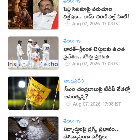
తెలంగాణ
పెద్ది సినిమాపై పరుచూరి
విశ్లేషణ.. రామ్ చరణ్ వల్లే హిట్!
Aug 07, 2026, 17:08 IST
తెలంగాణ
భారత్-శ్రీలంక టెస్టులకు ఉచిత
ప్రవేశం.. బోర్డు ప్రకటన
Aug 07, 2026, 17:08 IST
ఆంధ్రప్రదేశ్
సీఎం చంద్రబాబుపై టీడీపీ నేతల్లో
అసంతృప్తి?
Aug 07, 2026, 17:08 IST
తెలంగాణ
విద్యార్థులపై డ్రగ్స్ ప్రభావం..
దేశవ్యాప్తంగా పరీక్షలు