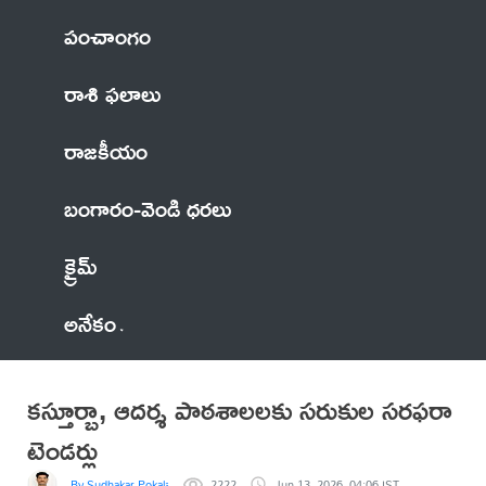
పంచాంగం
రాశి ఫలాలు
రాజకీయం
బంగారం-వెండి ధరలు
క్రైమ్
అనేకం
కస్తూర్బా, ఆదర్శ పాఠశాలలకు సరుకుల సరఫరా
టెండర్లు
By Sudhakar Pokala
2222
Jun 13, 2026, 04:06 IST