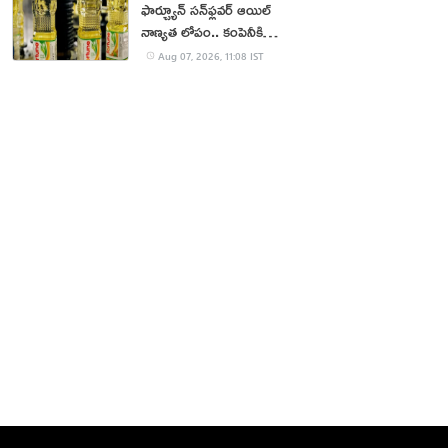
ఫార్చ్యూన్ సన్‌ఫ్లవర్ ఆయిల్
నాణ్యత లోపం.. కంపెనీకి
జరిమానా
Aug 07, 2026, 11:08 IST