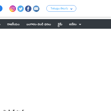
Telugu తెలుగు
ు
రాజకీయం
బంగారం-వెండి ధరలు
క్రైమ్
అనేకం