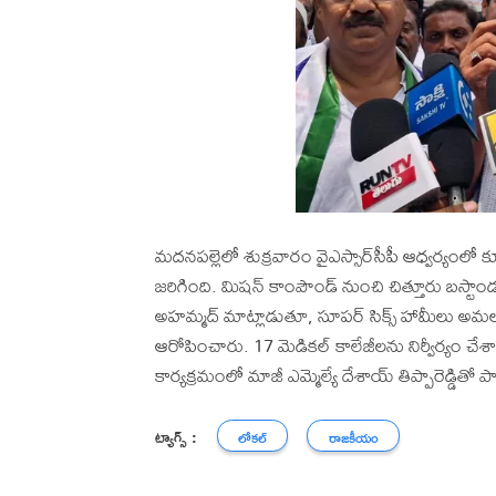
మదనపల్లెలో శుక్రవారం వైఎస్సార్‌సీపీ ఆధ్వర్యంలో క
జరిగింది. మిషన్ కాంపౌండ్ నుంచి చిత్తూరు బస్టాండు
అహమ్మద్ మాట్లాడుతూ, సూపర్ సిక్స్ హామీలు అమలు 
ఆరోపించారు. 17 మెడికల్ కాలేజీలను నిర్వీర్యం చేశారన
కార్యక్రమంలో మాజీ ఎమ్మెల్యే దేశాయ్ తిప్పారెడ్డిత
ట్యాగ్స్ :
లోకల్
రాజకీయం