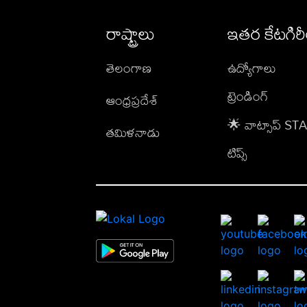
రాష్ట్రాలు
ఇతర కేటగిర
తెలంగాణ
ఉద్యోగాలు
ట్రెండింగ్
ఆంధ్రప్రదేశ్
🌟 వాట్సాప్ S
తమిళనాడు
టిప్స్