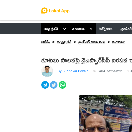
ఆంధ్రప్రదేశ్
తెలంగాణ
ఉద్యోగాలు
ట్రెండింగ్
హోమ్
ఆంధ్రప్రదేశ్
వైఎస్ఆర్ కడప జిల్లా
మదనపల్లె
కూటమి పాలనపై వైఎస్సార్‌సీపీ నిరసన ర్య
By Sudhakar Pokala
1464
చూసినవారు
J