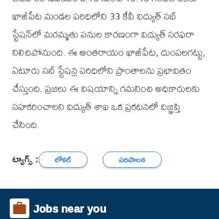
ఖాజీపేట మండల పరిధిలోని 33 కేవీ విద్యుత్ సబ్
స్టేషన్‌లో మరమ్మతు పనుల కారణంగా విద్యుత్ సరఫరా
నిలిచిపోనుంది. ఈ అంతరాయం ఖాజీపేట, దుంపలగట్టు,
ఏటూరు సబ్ స్టేషన్ల పరిధిలోని ప్రాంతాలను ప్రభావితం
చేస్తుంది. ప్రజలు ఈ విషయాన్ని గమనించి అధికారులకు
సహకరించాలని విద్యుత్ శాఖ ఒక ప్రకటనలో విజ్ఞప్తి
చేసింది.
ట్యాగ్స్ :
లోకల్
పరిపాలన
Jobs near you