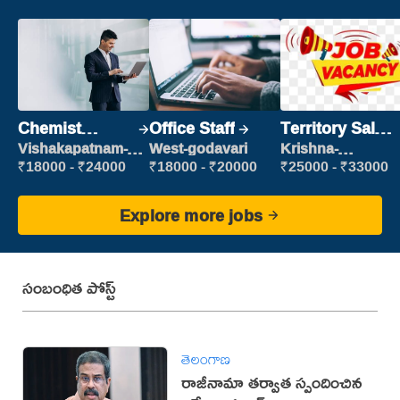
Chemist
Office Staff
Territory Sales
Production
Manager
Vishakapatnam-
West-godavari
Krishna-
new
vijayawada
Executive
₹18000 - ₹24000
₹18000 - ₹20000
₹25000 - ₹33000
Explore more jobs
సంబంధిత పోస్ట్
తెలంగాణ
రాజీనామా తర్వాత స్పందించిన