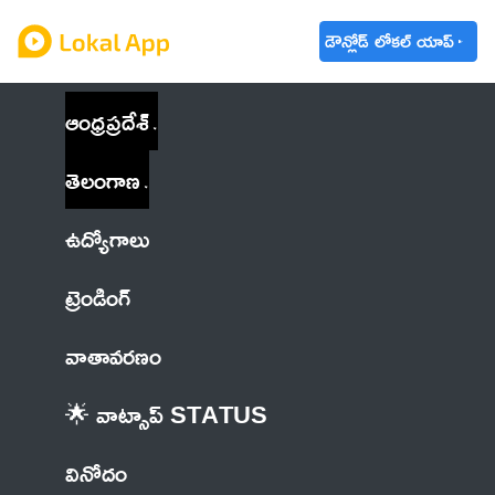
డౌన్లోడ్ లోకల్ యాప్
ఆంధ్రప్రదేశ్
తెలంగాణ
ఉద్యోగాలు
ట్రెండింగ్
వాతావరణం
🌟 వాట్సాప్ STATUS
వినోదం