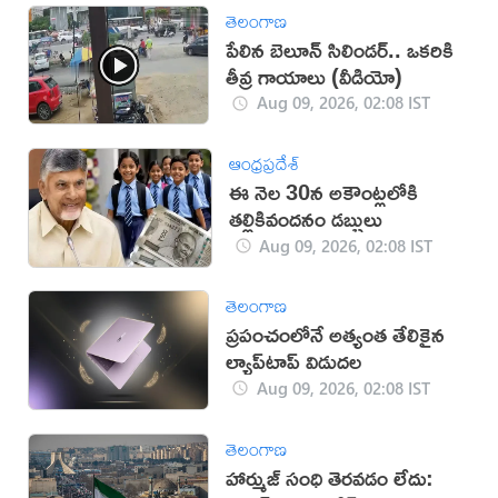
తెలంగాణ
పేలిన బెలూన్ సిలిండర్.. ఒకరికి
తీవ్ర గాయాలు (వీడియో)
Aug 09, 2026, 02:08 IST
ఆంధ్రప్రదేశ్
ఈ నెల 30న అకౌంట్లలోకి
తల్లికివందనం డబ్బులు
Aug 09, 2026, 02:08 IST
తెలంగాణ
ప్రపంచంలోనే అత్యంత తేలికైన
ల్యాప్‌టాప్ విడుదల
Aug 09, 2026, 02:08 IST
తెలంగాణ
హార్ముజ్ సంధి తెరవడం లేదు: