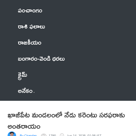
పంచాంగం
రాశి ఫలాలు
రాజకీయం
బంగారం-వెండి ధరలు
క్రైమ్
అనేకం
ఖాజీపేట మండలంలో నేడు కరెంటు సరఫరాకు
అంతరాయం
By Chandan
1790
Jun 14, 2026, 01:06 IST