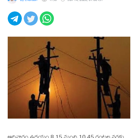
ఆదివారం ఉదయం 8.15 నుంచి 10.45 గంటల వరకు