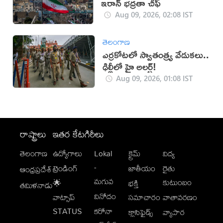
ఇరాన్ భద్రతా చీఫ్
Aug 09, 2026, 02:08 IST
తెలంగాణ
ఎర్రకోటలో స్వాతంత్య్ర వేడుకలు..
ఢిల్లీలో హై అలర్ట్!
Aug 09, 2026, 01:08 IST
రాష్ట్రాలు
ఇతర కేటగిరీలు
తెలంగాణ
ఉద్యోగాలు
Lokal
క్రైమ్
విద్య
-
ట్రెండింగ్
జాతీయం
రైతు
ఆంధ్రప్రదేశ్
మగువ
కుటుంబం
🌟
భక్తి
తమిళనాడు
వినోదం
వాట్సాప్
సమాచారం
వాతావరణం
STATUS
కరోనా
క్లాసిఫైడ్స్
వ్యాపార