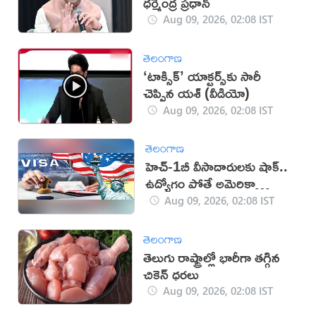
ధర్మేంద్ర ప్రధాన్‌
Aug 09, 2026, 02:08 IST
తెలంగాణ
‘టాక్సిక్’ యాక్టర్స్‌కు సారీ
చెప్పిన యశ్ (వీడియో)
Aug 09, 2026, 02:08 IST
తెలంగాణ
హెచ్-1బీ వీసాదారులకు షాక్..
ఉద్యోగం పోతే అమెరికా
వీడాల్సిందే!
Aug 09, 2026, 02:08 IST
తెలంగాణ
తెలుగు రాష్ట్రాల్లో భారీగా తగ్గిన
చికెన్ ధరలు
Aug 09, 2026, 02:08 IST