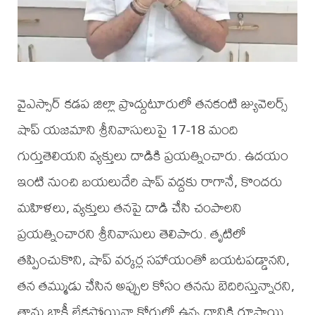
వైఎస్సార్‌ కడప జిల్లా ప్రొద్దుటూరులో తనకంటి జ్యువెలర్స్
షాప్ యజమాని శ్రీనివాసులుపై 17-18 మంది
గుర్తుతెలియని వ్యక్తులు దాడికి ప్రయత్నించారు. ఉదయం
ఇంటి నుంచి బయలుదేరి షాప్ వద్దకు రాగానే, కొందరు
మహిళలు, వ్యక్తులు తనపై దాడి చేసి చంపాలని
ప్రయత్నించారని శ్రీనివాసులు తెలిపారు. తృటిలో
తప్పించుకొని, షాప్ వర్కర్ల సహాయంతో బయటపడ్డానని,
తన తమ్ముడు చేసిన అప్పుల కోసం తనను బెదిరిస్తున్నారని,
తాను బాకీ లేకపోయినా కోర్టులో ఉన్న దానికి రూపాయి