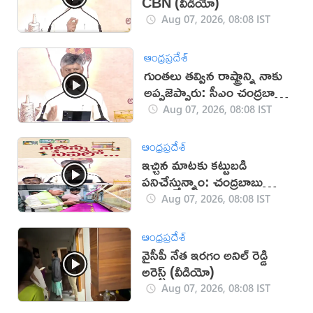
CBN (వీడియో)
Aug 07, 2026, 08:08 IST
ఆంధ్రప్రదేశ్
గుంతలు తవ్విన రాష్ట్రాన్ని నాకు
అప్పజెప్పారు: సీఎం చంద్రబాబు
(వీడియో)
Aug 07, 2026, 08:08 IST
ఆంధ్రప్రదేశ్
ఇచ్చిన మాటకు కట్టుబడి
పనిచేస్తున్నాం: చంద్రబాబు
(వీడియో)
Aug 07, 2026, 08:08 IST
ఆంధ్రప్రదేశ్
వైసీపీ నేత ఇరగం అనిల్ రెడ్డి
అరెస్ట్ (వీడియో)
Aug 07, 2026, 08:08 IST