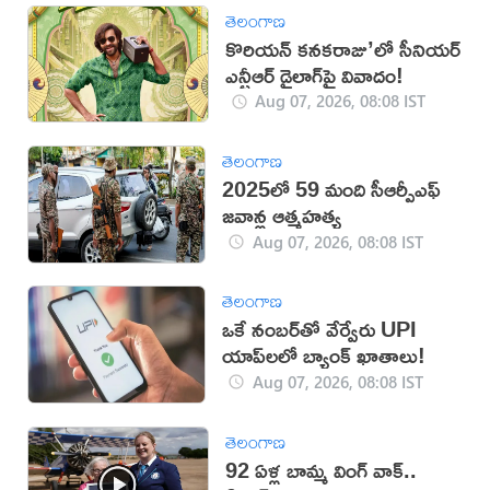
తెలంగాణ
కొరియన్ కనకరాజు’లో సీనియర్
ఎన్టీఆర్ డైలాగ్‌పై వివాదం!
Aug 07, 2026, 08:08 IST
తెలంగాణ
2025లో 59 మంది సీఆర్పీఎఫ్
జ‌వాన్ల ఆత్మ‌హ‌త్య
Aug 07, 2026, 08:08 IST
తెలంగాణ
ఒకే నంబర్‌తో వేర్వేరు UPI
యాప్‌లలో బ్యాంక్ ఖాతాలు!
Aug 07, 2026, 08:08 IST
తెలంగాణ
92 ఏళ్ల బామ్మ వింగ్ వాక్..