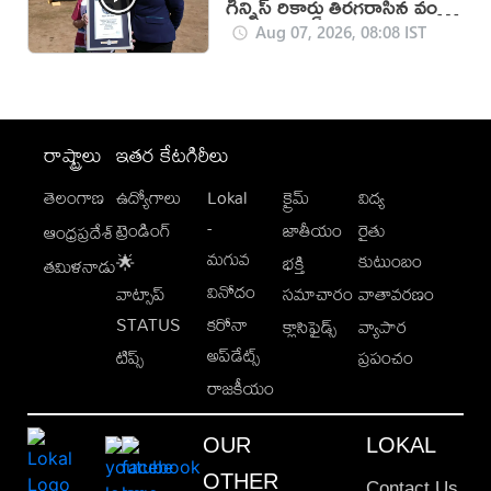
గిన్నిస్ రికార్డు తిరగరాసిన వండర్
ఉమెన్
Aug 07, 2026, 08:08 IST
రాష్ట్రాలు
ఇతర కేటగిరీలు
తెలంగాణ
ఉద్యోగాలు
Lokal
క్రైమ్
విద్య
-
ట్రెండింగ్
జాతీయం
రైతు
ఆంధ్రప్రదేశ్
మగువ
కుటుంబం
🌟
భక్తి
తమిళనాడు
వినోదం
వాట్సాప్
సమాచారం
వాతావరణం
STATUS
కరోనా
క్లాసిఫైడ్స్
వ్యాపార
అప్‌డేట్స్
టిప్స్
ప్రపంచం
రాజకీయం
OUR
LOKAL
OTHER
Contact Us