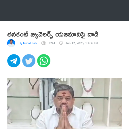
అనేకం
తనకంటి జ్యువెలర్స్ యజమానిపై దాడి
By Ismail Jabi
3241
Jun 12, 2026, 13:06 IST