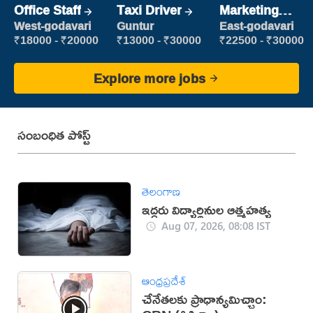
Office Staff
Taxi Driver
Marketing
Executive
West-godavari
Guntur
East-godavari
₹18000 - ₹20000
₹13000 - ₹30000
₹22500 - ₹30000
Explore more jobs
సంబంధిత పోస్ట్
తెలంగాణ
ఇద్దరు విద్యార్థినుల ఆత్మహత్య
Aug 07, 2026, 08:08 IST
ఆంధ్రప్రదేశ్
చేనేతలకు ప్రాధాన్యమిచ్చాం: