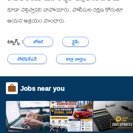
కూడా చెల్లిస్తానని వాపోయారు. పోలీసుల రక్షణ కోరుతూ
ఆయన ఆశ్రయం పొందారు.
ట్యాగ్స్ :
లోకల్
క్రైమ్
నోటిఫికేషన్
జిల్లా వార్తలు
Jobs near you