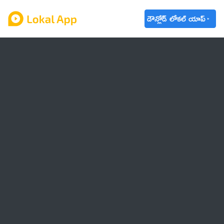
డౌన్లోడ్ లోకల్ యాప్
ఆంధ్రప్రదేశ్
తెలంగాణ
ఉద్యోగాలు
ట్రెండింగ్
వాతావరణం
🌟 వాట్సాప్ STATUS
వినోదం