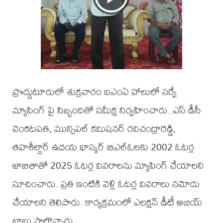
ప్రొద్దుటూరులో శుక్రవారం ఐఎంఏ హాలులో సర్వే
మ్యాపింగ్ పై సిబ్బందితో సమీక్ష నిర్వహించారు. ఎస్ డీసీ
వెంకటపతి, మున్సిపల్ కమిషనర్ రవిచంద్రారెడ్డి,
తహశీల్దార్ ఉదయ భాస్కర్ బిఎల్ఓలకు 2002 ఓటర్ల
జాబితాతో 2025 ఓటర్ల వివరాలను మ్యాపింగ్ చేయాలని
సూచించారు. ప్రతి ఇంటికి వెళ్లి ఓటర్ల వివరాలు నమోదు
చేయాలని తెలిపారు. కార్యక్రమంలో ఎలక్షన్ డీటీ అజయ్
బాబు పాల్గొన్నారు.