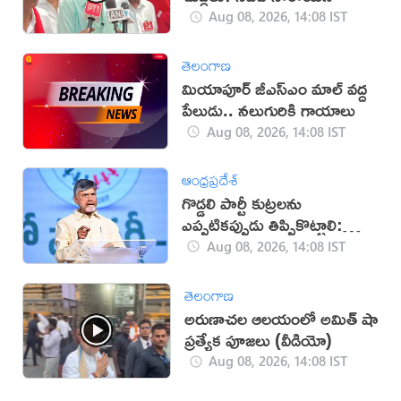
Aug 08, 2026, 14:08 IST
తెలంగాణ
మియాపూర్‌ జీఎస్‌ఎం మాల్‌ వద్ద
పేలుడు.. నలుగురికి గాయాలు
Aug 08, 2026, 14:08 IST
ఆంధ్రప్రదేశ్
గొడ్డలి పార్టీ కుట్రలను
ఎప్పటికప్పుడు తిప్పికొట్టాలి:
చంద్రబాబు
Aug 08, 2026, 14:08 IST
తెలంగాణ
అరుణాచల ఆలయంలో అమిత్ షా
ప్రత్యేక పూజలు (వీడియో)
Aug 08, 2026, 14:08 IST