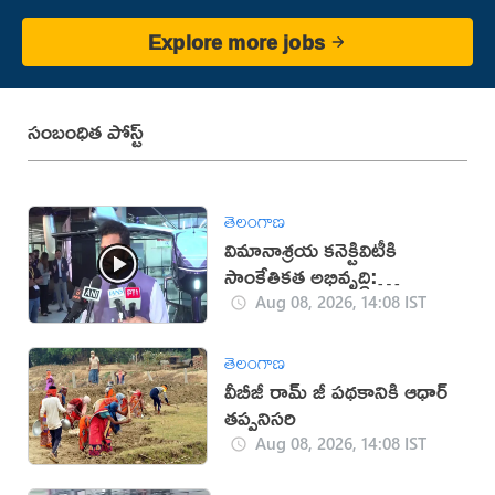
Explore more jobs
సంబంధిత పోస్ట్
తెలంగాణ
విమానాశ్రయ కనెక్టివిటీకి
సాంకేతికత అభివృద్ధి:
రామ్మోహన్ నాయుడు
Aug 08, 2026, 14:08 IST
తెలంగాణ
వీబీజీ రామ్ జీ పథకానికి ఆధార్
తప్పనిసరి
Aug 08, 2026, 14:08 IST