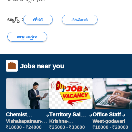
ట్యాగ్స్ :
లోకల్
పరిపాలన
జిల్లా వార్తలు
Jobs near you
Chemist
Territory Sales
Office Staff
Production
Manager
Vishakapatnam-
Krishna-
West-godavari
new
vijayawada
Executive
₹18000 - ₹24000
₹25000 - ₹33000
₹18000 - ₹20000