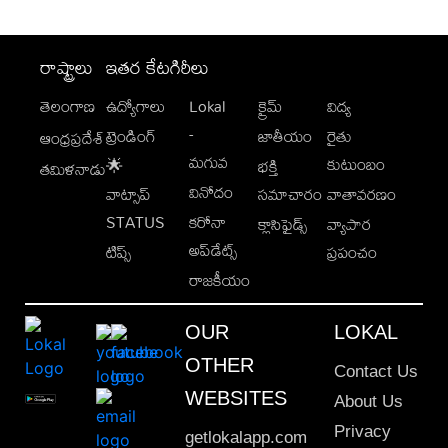
రాష్ట్రాలు
ఇతర కేటగిరీలు
తెలంగాణ
ఉద్యోగాలు
Lokal
క్రైమ్
విద్య
-
ట్రెండింగ్
జాతీయం
రైతు
ఆంధ్రప్రదేశ్
మగువ
కుటుంబం
🌟
భక్తి
తమిళనాడు
వినోదం
వాట్సాప్
సమాచారం
వాతావరణం
STATUS
కరోనా
క్లాసిఫైడ్స్
వ్యాపార
అప్‌డేట్స్
టిప్స్
ప్రపంచం
రాజకీయం
OUR
LOKAL
OTHER
Contact Us
WEBSITES
About Us
Privacy
getlokalapp.com