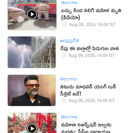
తెలంగాణ
బస్సు కింద నలిగి మహిళ మృతి
(వీడియో)
Aug 08, 2026, 14:08 IST
ఆంధ్రప్రదేశ్
రేపు ఈ జిల్లాల్లో పిడుగుల వాన
Aug 08, 2026, 14:08 IST
తెలంగాణ
నటుడు మాధవన్ యంగ్ లుక్
సీక్రెట్ ఇదే!
Aug 08, 2026, 14:08 IST
తెలంగాణ
మహిళా రిజర్వేషన్ బిల్లుకు
మద్దతు: సీపీఐ నారాయణ