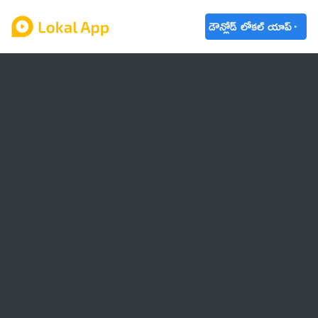
డౌన్లోడ్ లోకల్ యాప్
ఆంధ్రప్రదేశ్
తెలంగాణ
ఉద్యోగాలు
ట్రెండింగ్
వాతావరణం
🌟 వాట్సాప్ STATUS
వినోదం