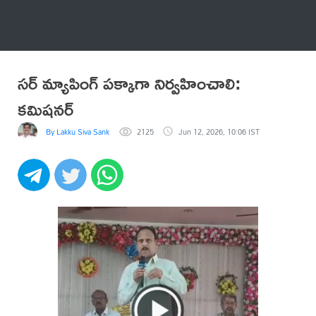
అనేకం
సర్ మ్యాపింగ్ పక్కాగా నిర్వహించాలి:
కమిషనర్
By Lakku Siva Sankar Reddy
2125
Jun 12, 2026, 10:06 IST