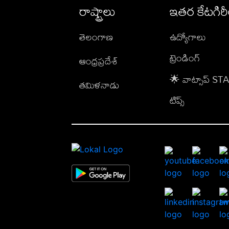
రాష్ట్రాలు
ఇతర కేటగిర
తెలంగాణ
ఉద్యోగాలు
ట్రెండింగ్
ఆంధ్రప్రదేశ్
🌟 వాట్సాప్ S
తమిళనాడు
టిప్స్