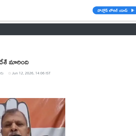
డౌన్లోడ్ లోకల్ యాప్
వాతావరణం
🌟 వాట్సాప్ STATUS
వినోదం
పంచాంగం
రాశి ఫలాల
దేశ్ మారింది
రు
Jun 12, 2026, 14:06 IST