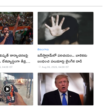
తెలంగాణ
ిష్యత్ కార్యాచరణపై
ఇన్‌స్టాగ్రామ్‌లో పరిచయం.. బాలికను
 దేశవ్యాప్తంగా తీవ్ర
బంధించి పలుమార్లు లైంగిక దాడి
, 04:08 IST
Aug 06, 2026, 04:08 IST