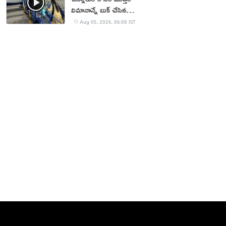
విమానాన్నే బుక్ చేసిన
యూట్యూబర్
Aug 05, 2026, 06:08 IST