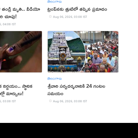
తెలంగాణ
ో తండ్రి మృతి.. వీడియో
ట్రంప్‌నకు త్రుటిలో తప్పిన ప్రమాదం
ారి చూపు!
Aug 06, 2026, 03:08 IST
, 04:08 IST
తెలంగాణ
క నిర్ణయం.. స్థానిక
శ్రీవారి సర్వదర్శనానికి 24 గంటల
ల్లో మార్పులు!
సమయం
, 03:08 IST
Aug 06, 2026, 03:08 IST