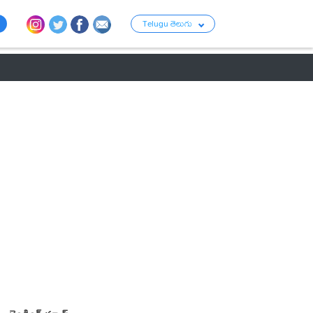
Telugu తెలుగు
ు
రాజకీయం
బంగారం-వెండి ధరలు
క్రైమ్
వ్యాపార ప్రపంచం
టాలీవుడ్ న్య