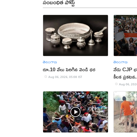
సంబంధిత పోస్ట్
తెలంగాణ
తెలంగాణ
రూ.10 వేలు పెరిగిన వెండి ధర
నేడు CJP భవ
కీలక ప్రకటన..
Aug 06, 2026, 05:08 IST
ఉత్కంఠ
Aug 06, 2026