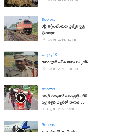
తెలంగాణ
రద్దీ తగ్గించేందుకు ప్రత్యేక రైళ్లు
ప్రారంభం
Aug 05, 2026, 11:08 IST
ఆంధ్రప్రదేశ్
కారంపూడి ఎస్ఐ వాసు స‌స్పెండ్‌
Aug 05, 2026, 10:08 IST
తెలంగాణ
కన్వర్ యాత్రలో మాతృభక్తి.. 60
ఏళ్ల తల్లిని పల్లకిలో మోసిన
కొడుకు, కోడలు!
Aug 05, 2026, 07:08 IST
తెలంగాణ
చిన్నారుల కోసం మొత్తం