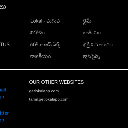
ీలు
Lokal - మగువ
క్రైమ్
వినోదం
జాతీయం
TATUS
కరోనా అప్‌డేట్స్
భక్తి సమాచారం
రాజకీయం
క్లాసిఫైడ్స్
OUR OTHER WEBSITES
getlokalapp.com
tamil.getlokalapp.com