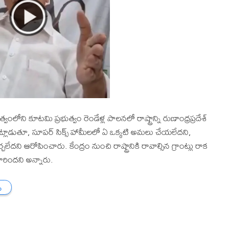
్వంలోని కూటమి ప్రభుత్వం రెండేళ్ల పాలనలో రాష్ట్రాన్ని రుణాంధ్రప్రదేశ్
ాట్లాడుతూ, సూపర్ సిక్స్ హామీలలో ఏ ఒక్కటి అమలు చేయలేదని,
చలేదని ఆరోపించారు. కేంద్రం నుంచి రాష్ట్రానికి రావాల్సిన గ్రాంట్లు రాక
ారిందని అన్నారు.
ు