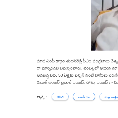
మాజీ ఎంపీ డాక్టర్ తులసిరెడ్డి సీఎం చంద్రబాబు నేతృత
గా మార్చిందని విమర్శించారు. వేంపల్లిలో ఆయన మ
ఆడబిడ్డ నిధి, 50 ఏళ్లకు పెన్షన్ వంటి హామీలు నెరవేర్
డబుల్ ఇంజన్ ట్రబుల్ ఇంజన్, డొక్కు ఇంజన్ గా మ
ట్యాగ్స్ :
లోకల్
రాజకీయం
జిల్లా వార్తల