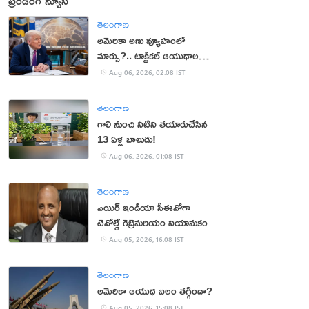
ట్రెండింగ్ న్యూస్
తెలంగాణ
అమెరికా అణు వ్యూహంలో
మార్పు?.. టాక్టికల్ ఆయుధాలకు
ప్రాధాన్యం!
Aug 06, 2026, 02:08 IST
తెలంగాణ
గాలి నుంచి నీటిని తయారుచేసిన
13 ఏళ్ల బాలుడు!
Aug 06, 2026, 01:08 IST
తెలంగాణ
ఎయిర్ ఇండియా సీఈవోగా
టెవోల్డే గెబ్రెమరియం నియామకం
Aug 05, 2026, 16:08 IST
తెలంగాణ
అమెరికా ఆయుధ బలం తగ్గిందా?
Aug 05, 2026, 15:08 IST