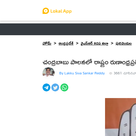
ఆంధ్రప్రదేశ్
తెలంగాణ
ఉద్యోగాలు
ట్రెండింగ్
హోమ్
ఆంధ్రప్రదేశ్
వైఎస్ఆర్ కడప జిల్లా
పులివెందుల
చంద్రబాబు పాలనలో రాష్ట్రం రుణాంధ్రప్ర
By Lakku Siva Sankar Reddy
3661
చూసినవా