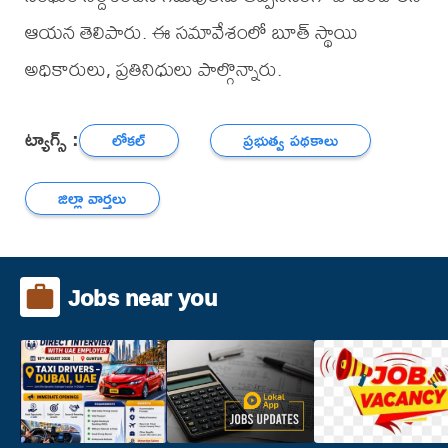
ఆయన తెలిపారు. ఈ సమావేశంలో బూత్ స్థాయి
అధికారులు, ప్రతినిధులు పాల్గొన్నారు.
ట్యాగ్స్ :
లోకల్
ప్రభుత్వ పథకాలు
జిల్లా వార్తలు
Jobs near you