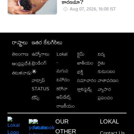
కారణమా?
Aug 07, 2026, 16:08 IST
రాష్ట్రాలు
ఇతర కేటగిరీలు
తెలంగాణ
ఉద్యోగాలు
Lokal
క్రైమ్
విద్య
-
ట్రెండింగ్
జాతీయం
రైతు
ఆంధ్రప్రదేశ్
మగువ
కుటుంబం
🌟
భక్తి
తమిళనాడు
వినోదం
వాట్సాప్
సమాచారం
వాతావరణం
STATUS
కరోనా
క్లాసిఫైడ్స్
వ్యాపార
అప్‌డేట్స్
టిప్స్
ప్రపంచం
రాజకీయం
OUR
LOKAL
OTHER
Contact Us