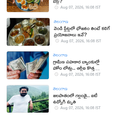
బెస్ట్?
Aug 07, 2026, 16:08 IST
తెలంగాణ
వెండి ప్లేట్లలో భోజనం తింటే కలిగే
ప్రయోజనాలు ఇవే?
Aug 07, 2026, 16:08 IST
తెలంగాణ
గ్రామీణ సహకార బ్యాంకుల్లో
హోం లోన్లు.. ఆర్బీఐ కొత్త
నిబంధనలు
Aug 07, 2026, 16:08 IST
తెలంగాణ
జలపాతంలో గల్లంతై.. ఐటీ
ఉద్యోగి మృతి
Aug 07, 2026, 16:08 IST