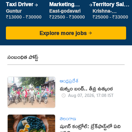
Taxi Driver
Marketing
Territory Sales
Executive
Manager
Guntur
East-godavari
Krishna-
vijayawada
₹13000 - ₹30000
₹22500 - ₹30000
₹25000 - ₹33000
Explore more jobs
సంబంధిత పోస్ట్
ఆంధ్రప్రదేశ్
మన్యం బంద్.. తీవ్ర ఉత్కంఠ
Aug 07, 2026, 17:08 IST
తెలంగాణ
షుగర్ కంట్రోల్: బ్రేక్‌ఫాస్ట్‌లో ఏది