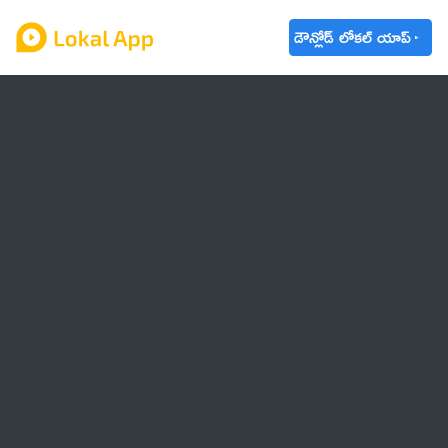
డౌన్లోడ్ లోకల్ యాప్
ఆంధ్రప్రదేశ్
తెలంగాణ
ఉద్యోగాలు
ట్రెండింగ్
వాతావరణం
🌟 వాట్సాప్ STATUS
వినోదం