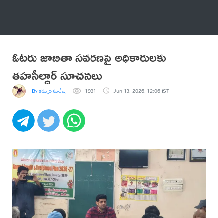
అనేకం
ఓటరు జాబితా సవరణపై అధికారులకు
తహసీల్దార్ సూచనలు
By కస్తూరి సురేష్
1981
Jun 13, 2026, 12:06 IST