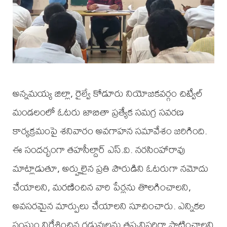
అన్నమయ్య జిల్లా, రైల్వే కోడూరు నియోజకవర్గం చిట్వేల్
మండలంలో ఓటరు జాబితా ప్రత్యేక సమగ్ర సవరణ
కార్యక్రమంపై శనివారం అవగాహన సమావేశం జరిగింది.
ఈ సందర్భంగా తహసీల్దార్ ఎస్.వి. నరసింహారావు
మాట్లాడుతూ, అర్హులైన ప్రతి పౌరుడిని ఓటరుగా నమోదు
చేయాలని, మరణించిన వారి పేర్లను తొలగించాలని,
అవసరమైన మార్పులు చేయాలని సూచించారు. ఎన్నికల
సంఘం నిర్దేశించిన గడువులను తప్పనిసరిగా పాటించాలని