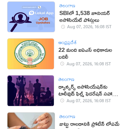
తెలంగాణ
SBIలో 1,538 జూనియర్
అసోసియేట్ పోస్టులు
Aug 07, 2026, 16:08 IST
ఆంధ్రప్రదేశ్
22 మంది ఐఏఎస్‌ అధికారుల
బదిలీ
Aug 07, 2026, 16:08 IST
తెలంగాణ
డ్యాన్సర్స్ అసోసియేషన్‌కు
టాలీవుడ్ ఫిల్మ్ ఫెడరేషన్ సహాయ
నిరాకరణ
Aug 07, 2026, 16:08 IST
తెలంగాణ
జుట్టు రాలడానికి ప్రోటీన్ లోపమే