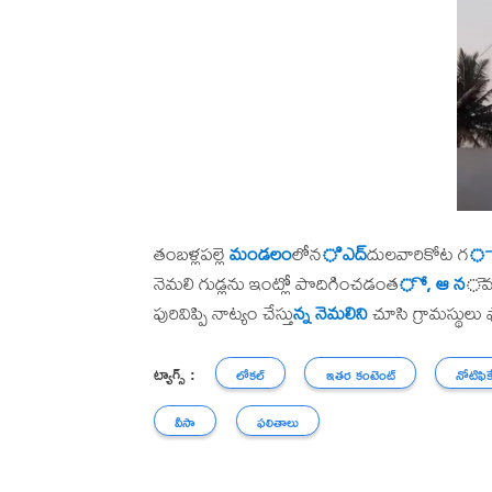
తంబళ్లపల్లె
మండలం
లోన
ి ఎద్
దులవారికోట గ
్
నెమలి గుడ్లను ఇంట్లో పొదిగించడంత
ో, ఆ న
ెమల
పురివిప్పి నాట్యం చేస్తు
న్న నెమలిని
చూసి గ్రామస్థులు
ట్యాగ్స్ :
లోకల్
ఇతర కంటెంట్
నోటిఫిక
వీసా
ఫలితాలు