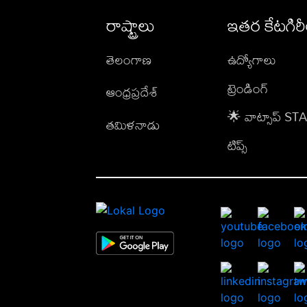
రాష్ట్రాలు
ఇతర కేటగిర
తెలంగాణ
ఉద్యోగాలు
ట్రెండింగ్
ఆంధ్రప్రదేశ్
🌟 వాట్సాప్ S
తమిళనాడు
టిప్స్