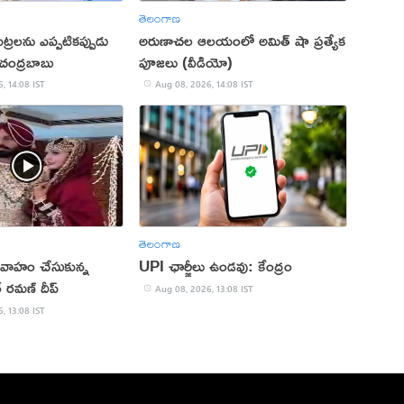
తెలంగాణ
 కుట్రలను ఎప్పటికప్పుడు
అరుణాచల ఆలయంలో అమిత్ షా ప్రత్యేక
: చంద్రబాబు
పూజలు (వీడియో)
, 14:08 IST
Aug 08, 2026, 14:08 IST
తెలంగాణ
 వివాహం చేసుకున్న
UPI ఛార్జీలు ఉండవు: కేంద్రం
 రమణ్ దీప్
Aug 08, 2026, 13:08 IST
, 13:08 IST