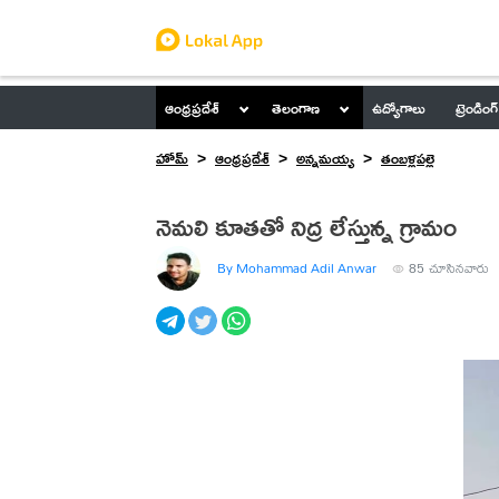
ఆంధ్రప్రదేశ్
తెలంగాణ
ఉద్యోగాలు
ట్రెండింగ్
హోమ్
ఆంధ్రప్రదేశ్
అన్నమయ్య
తంబళ్లపల్లె
నెమలి కూతతో నిద్ర లేస్తున్న గ్రామం
By Mohammad Adil Anwar
85
చూసినవారు