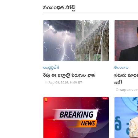
సంబంధిత పోస్ట్
ఆంధ్రప్రదేశ్
తెలంగాణ
రేపు ఈ జిల్లాల్లో పిడుగుల వాన
నటుడు మాధవన్
ఇదే!
Aug 08, 2026, 14:08 IST
Aug 08, 2026