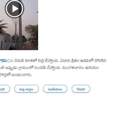
రామ
ం నెమలి కూతతో నిద్ర లేస్తోంది. ఏడాది క్రితం అడవిలో దొరికిన
ి ఇప్పుడు గ్రామంలో సందడి చేస్తోంది. మంగళవారం ఉదయం
 ఫోన్లలో బంధించారు.
ేషన్
జిల్లా వార్తలు
రాజకీయాలు
Stalin