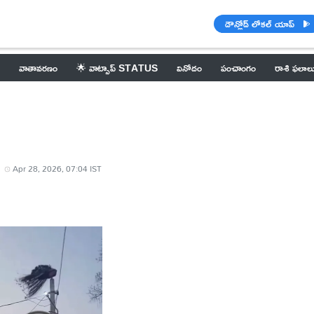
డౌన్లోడ్ లోకల్ యాప్
వాతావరణం
🌟 వాట్సాప్ STATUS
వినోదం
పంచాంగం
రాశి ఫలాల
Apr 28, 2026, 07:04 IST