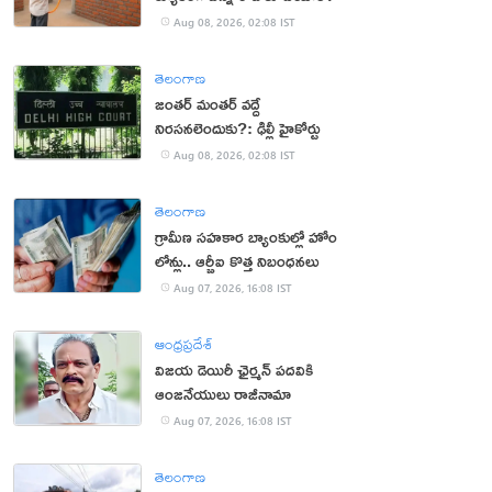
Aug 08, 2026, 02:08 IST
తెలంగాణ
జంతర్ మంతర్ వద్దే
నిరసనలెందుకు?: ఢిల్లీ హైకోర్టు
Aug 08, 2026, 02:08 IST
తెలంగాణ
గ్రామీణ సహకార బ్యాంకుల్లో హోం
లోన్లు.. ఆర్బీఐ కొత్త నిబంధనలు
Aug 07, 2026, 16:08 IST
ఆంధ్రప్రదేశ్
విజయ డెయిరీ ఛైర్మన్ పదవికి
ఆంజనేయులు రాజీనామా
Aug 07, 2026, 16:08 IST
తెలంగాణ