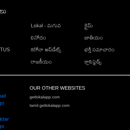
ీలు
Lokal - మగువ
క్రైమ్
వినోదం
జాతీయం
TATUS
కరోనా అప్‌డేట్స్
భక్తి సమాచారం
రాజకీయం
క్లాసిఫైడ్స్
OUR OTHER WEBSITES
getlokalapp.com
tamil.getlokalapp.com