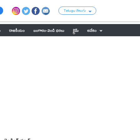
Telugu తెలుగు
ు
రాజకీయం
బంగారం-వెండి ధరలు
క్రైమ్
అనేకం