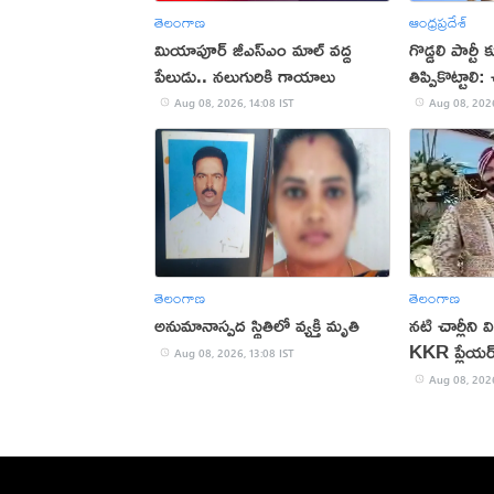
తెలంగాణ
ఆంధ్రప్రదేశ్
మియాపూర్‌ జీఎస్‌ఎం మాల్‌ వద్ద
గొడ్డలి పార్టీ
పేలుడు.. నలుగురికి గాయాలు
తిప్పికొట్టాలి
Aug 08, 2026, 14:08 IST
Aug 08, 2026
తెలంగాణ
తెలంగాణ
అనుమానాస్పద స్థితిలో వ్యక్తి మృతి
నటి చార్లీని
KKR ప్లేయర్
Aug 08, 2026, 13:08 IST
Aug 08, 2026