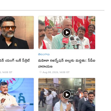
తెలంగాణ
 యంగ్ లుక్ సీక్రెట్
మహిళా రిజర్వేషన్ బిల్లుకు మద్దతు: సీపీఐ
నారాయణ
, 14:08 IST
Aug 08, 2026, 14:08 IST