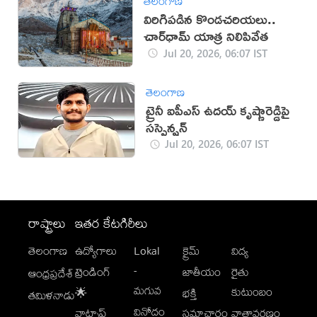
తెలంగాణ
విరిగిపడిన కొండచరియలు..
చార్‌ధామ్ యాత్ర నిలిపివేత
Jul 20, 2026, 06:07 IST
తెలంగాణ
ట్రైనీ ఐపీఎస్ ఉదయ్ కృష్ణారెడ్డిపై
సస్పెన్షన్
Jul 20, 2026, 06:07 IST
రాష్ట్రాలు
ఇతర కేటగిరీలు
తెలంగాణ
ఉద్యోగాలు
Lokal
క్రైమ్
విద్య
-
ట్రెండింగ్
జాతీయం
రైతు
ఆంధ్రప్రదేశ్
మగువ
కుటుంబం
🌟
భక్తి
తమిళనాడు
వినోదం
వాట్సాప్
సమాచారం
వాతావరణం