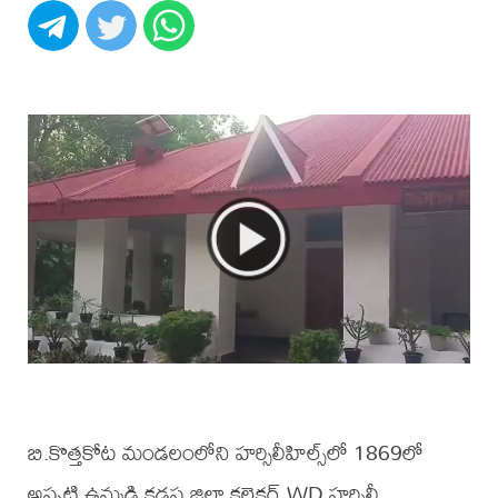
బి.కొత్తకోట మండలంలోని హర్సిలీహిల్స్‌లో 1869లో
అప్పటి ఉమ్మడి కడప జిల్లా కలెక్టర్ WD హర్సిలీ