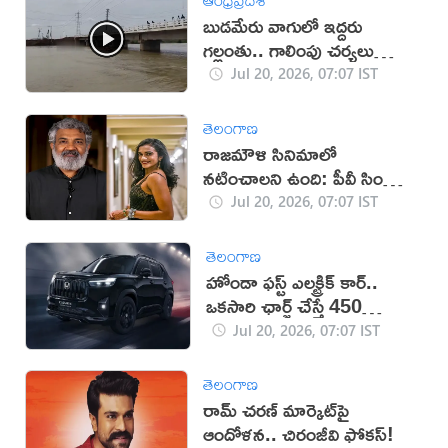
బుడమేరు వాగులో ఇద్దరు
గల్లంతు.. గాలింపు చర్యలు
ముమ్మరం (వీడియో)
Jul 20, 2026, 07:07 IST
తెలంగాణ
రాజమౌళి సినిమాలో
నటించాలని ఉంది: పీవీ సింధు
ఆసక్తికర పోస్ట్
Jul 20, 2026, 07:07 IST
తెలంగాణ
హోండా ఫస్ట్ ఎలక్ట్రిక్ కార్..
ఒకసారి ఛార్జ్‌ చేస్తే 450
కిలోమీటర్ల రేంజ్
Jul 20, 2026, 07:07 IST
తెలంగాణ
రామ్ చరణ్ మార్కెట్‌పై
ఆందోళన.. చిరంజీవి ఫోకస్!