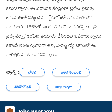
కనుగొన్నారు. ఈ పర్యాటక కేంద్రంలో బ్రిటిష్ ప్రభుత్వ
అనుమతితో నిర్మించిన గెస్ట్‌హౌస్‌లో ఉపయోగించిన
పెంకులను 1865లో ఇంగ్లండ్‌కు చెందిన 'బేస్డ్ మిషన్
టైల్స్ వర్క్స్' కంపెనీ తయారు చేసిందని వివరాలున్నాయి.
కళ్యాణి అతిథి గృహంగా ఉన్న ఫారెస్ట్ గెస్ట్ హౌస్‌లో ఈ
చారిత్రక పెంకులు కనిపిస్తాయి.
ట్యాగ్స్ :
లోకల్
ఇతర కంటెంట్
నోటిఫికేషన్
జిల్లా వార్తలు
Jobs near you