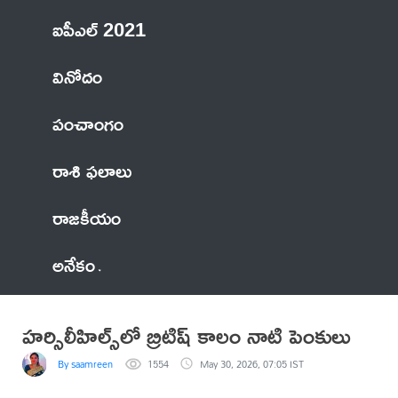
ఐపీఎల్ 2021
వినోదం
పంచాంగం
రాశి ఫలాలు
రాజకీయం
అనేకం
హర్సిలీహిల్స్‌లో బ్రిటిష్ కాలం నాటి పెంకులు
By saamreen
1554
May 30, 2026, 07:05 IST