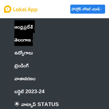
డౌన్లోడ్ లోకల్ యాప్
ఆంధ్రప్రదేశ్
తెలంగాణ
ఉద్యోగాలు
ట్రెండింగ్
వాతావరణం
బడ్జెట్ 2023-24
🌟 వాట్సాప్ STATUS