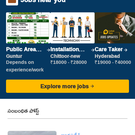
Public Area
Installation
Care Taker
Cleaner
Engineer/
Guntur
Chittoor-new
Hyderabad
Helper
Depends on
₹18000 - ₹28000
₹19000 - ₹40000
experience/work
Explore more jobs
సంబంధిత పోస్ట్
ఆంధ్రప్రదేశ్