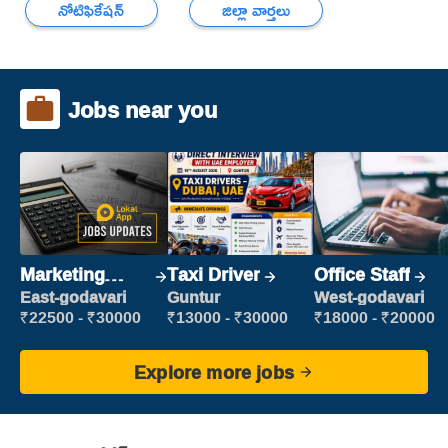
నోటిఫికేషన్
జిల్లా వార్తలు
Jobs near you
Marketing
Taxi Driver
Office Staff
Executive
East-godavari
Guntur
West-godavari
₹22500 - ₹30000
₹13000 - ₹30000
₹18000 - ₹20000
Explore more jobs