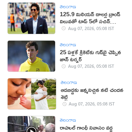
తెలంగాణ
125.9 మిలియన్ డాలర్ల బ్రాండ్
విలువతో టాప్ 5లో సచిన్
టెండూల్కర్
Aug 07, 2026, 05:08 IST
తెలంగాణ
25 ఏళ్లకే క్రికెట్‌కు గుడ్‌బై చెప్పిన
జాన్ టర్నర్
Aug 07, 2026, 05:08 IST
తెలంగాణ
ఆడబిడ్డకు జన్మనిచ్చిన నటి చందన
శెట్టి
Aug 07, 2026, 05:08 IST
తెలంగాణ
రాహుల్ గాంధీ నివాసం వద్ద