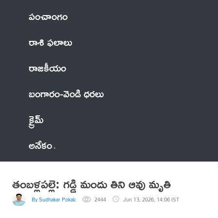
పంచాంగం
రాశి ఫలాలు
రాజకీయం
బంగారం-వెండి ధరలు
క్రైమ్
అనేకం
తంబళ్లపల్లె: గడ్డి మందు తిని ఆవు మృతి
By Sudhakar Pokala
2444
Jun 13, 2026, 14:06 IST