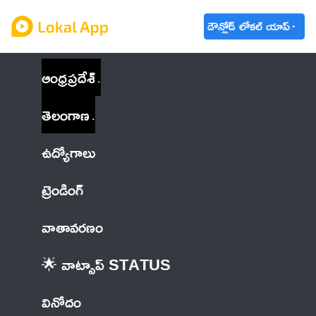
డౌన్లోడ్ లోకల్ యాప్
ఆంధ్రప్రదేశ్
తెలంగాణ
ఉద్యోగాలు
ట్రెండింగ్
వాతావరణం
🌟 వాట్సాప్ STATUS
వినోదం