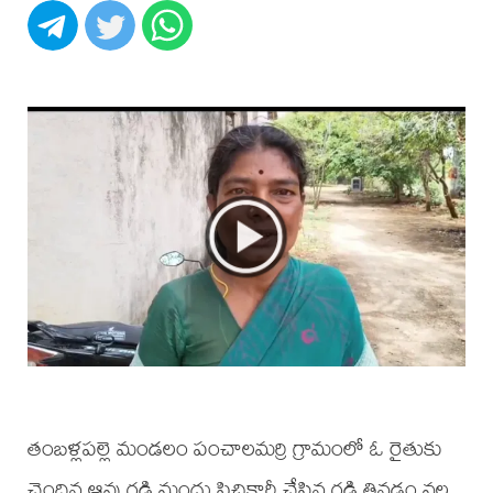
తంబళ్లపల్లె మండలం పంచాలమర్రి గ్రామంలో ఓ రైతుకు
చెందిన ఆవు గడ్డి మందు పిచికారీ చేసిన గడ్డి తినడం వల్ల