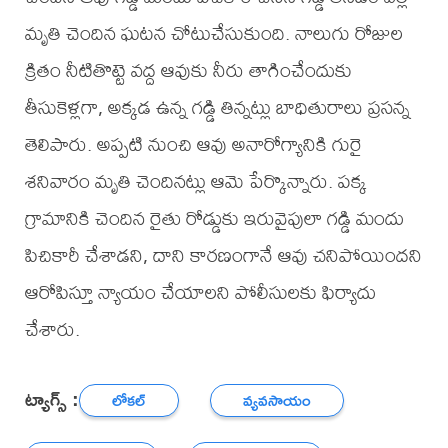
మృతి చెందిన ఘటన చోటుచేసుకుంది. నాలుగు రోజుల
క్రితం నీటితొట్టె వద్ద ఆవుకు నీరు తాగించేందుకు
తీసుకెళ్లగా, అక్కడ ఉన్న గడ్డి తిన్నట్లు బాధితురాలు ప్రసన్న
తెలిపారు. అప్పటి నుంచి ఆవు అనారోగ్యానికి గురై
శనివారం మృతి చెందినట్లు ఆమె పేర్కొన్నారు. పక్క
గ్రామానికి చెందిన రైతు రోడ్డుకు ఇరువైపులా గడ్డి మందు
పిచికారీ చేశాడని, దాని కారణంగానే ఆవు చనిపోయిందని
ఆరోపిస్తూ న్యాయం చేయాలని పోలీసులకు ఫిర్యాదు
చేశారు.
ట్యాగ్స్ :
లోకల్
వ్యవసాయం