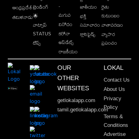
-
ట్రెండింగ్
జాతీయం
రైతు
ఆంధ్రప్రదేశ్
మగువ
కుటుంబం
🌟
భక్తి
తమిళనాడు
వినోదం
వాట్సాప్
సమాచారం
వాతావరణం
STATUS
కరోనా
క్లాసిఫైడ్స్
వ్యాపార
అప్‌డేట్స్
టిప్స్
ప్రపంచం
రాజకీయం
OUR
LOKAL
OTHER
Contact Us
WEBSITES
About Us
Privacy
getlokalapp.com
Policy
tamil.getlokalapp.com
Terms &
Conditions
Advertise