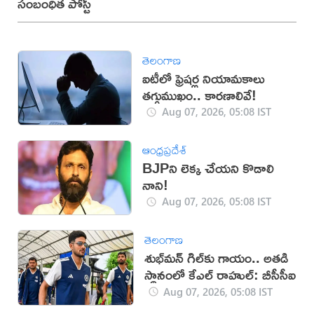
సంబంధిత పోస్ట్
తెలంగాణ
ఐటీలో ఫ్రెషర్ల నియామకాలు
తగ్గుముఖం.. కారణాలివే!
Aug 07, 2026, 05:08 IST
ఆంధ్రప్రదేశ్
BJPని లెక్క చేయని కొడాలి
నాని!
Aug 07, 2026, 05:08 IST
తెలంగాణ
శుభ్‌మన్‌ గిల్‌కు గాయం.. అతడి
స్థానంలో కేఎల్ రాహుల్: బీసీసీఐ
Aug 07, 2026, 05:08 IST