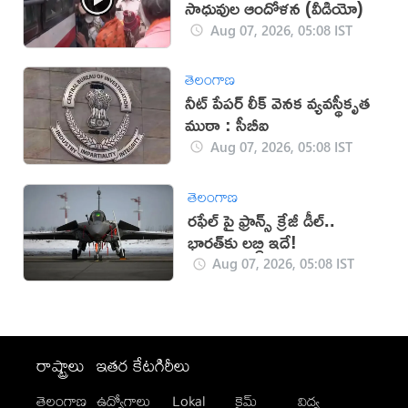
సాధువుల ఆందోళన (వీడియో)
Aug 07, 2026, 05:08 IST
తెలంగాణ
నీట్‌ పేపర్‌ లీక్‌ వెనక వ్యవస్థీకృత
ముఠా : సీబీఐ
Aug 07, 2026, 05:08 IST
తెలంగాణ
రఫేల్ పై ఫ్రాన్స్ క్రేజీ డీల్..
భారత్‌కు లబ్ధి ఇదే!
Aug 07, 2026, 05:08 IST
రాష్ట్రాలు
ఇతర కేటగిరీలు
తెలంగాణ
ఉద్యోగాలు
Lokal
క్రైమ్
విద్య