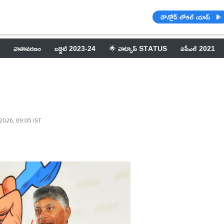
డౌన్లోడ్ లోకల్ యాప్
వాతావరణం
బడ్జెట్ 2023-24
🌟 వాట్సాప్ STATUS
ఐపీఎల్ 2021
2026, 09:05 IST