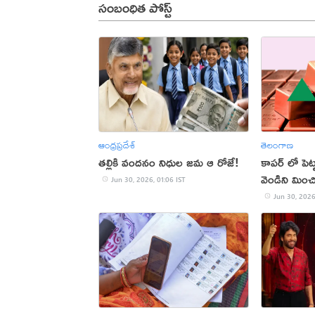
సంబంధిత పోస్ట్
ఆంధ్రప్రదేశ్
తెలంగాణ
తల్లికి వందనం నిధుల జమ ఆ రోజే!
కాపర్ లో పెట
వెండిని మిం
Jun 30, 2026, 01:06 IST
Jun 30, 2026