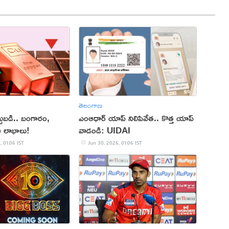
తెలంగాణ
్టుబడి.. బంగారం,
ఎంఆధార్ యాప్ నిలిపివేత.. కొత్త యాప్
చి లాభాలు!
వాడండి: UIDAI
, 01:06 IST
Jun 30, 2026, 01:06 IST