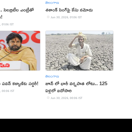
తెలంగాణ
. సెలబ్రిటీల ఎంట్రీతో
శశాంక్ సింగ్‌పై కేసు నమోదు
ు!
Jun 30, 2026, 01:06 IST
, 01:06 IST
తెలంగాణ
 పవన్ కళ్యాణ్‌కు సర్జరీ!
జూన్ లో భారీ వర్షపాత లోటు.. 125
ఏళ్లలో ఐదోసారి
, 00:06 IST
Jun 30, 2026, 00:06 IST