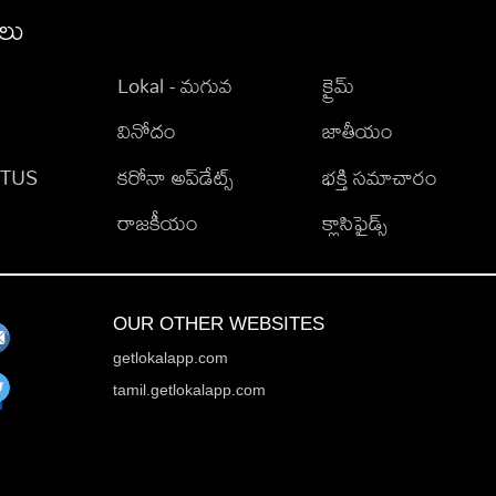
ీలు
Lokal - మగువ
క్రైమ్
వినోదం
జాతీయం
TATUS
కరోనా అప్‌డేట్స్
భక్తి సమాచారం
రాజకీయం
క్లాసిఫైడ్స్
OUR OTHER WEBSITES
getlokalapp.com
tamil.getlokalapp.com