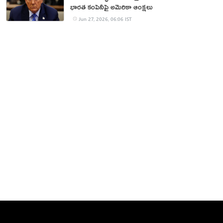
భారత కంపెనీపై అమెరికా ఆంక్షలు
Jun 27, 2026, 06:06 IST