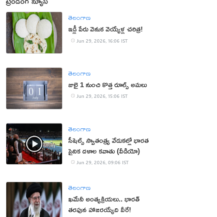
ట్రెండింగ్ న్యూస్
తెలంగాణ
ఇడ్లీ పేరు వెనుక వెయ్యేళ్ల చరిత్ర!
Jun 29, 2026, 16:06 IST
తెలంగాణ
జులై 1 నుంచి కొత్త రూల్స్ అమలు
Jun 29, 2026, 15:06 IST
తెలంగాణ
సీషెల్స్ స్వాతంత్ర్య వేడుకల్లో భారత
సైనిక దళాల కవాతు (వీడియో)
Jun 29, 2026, 09:06 IST
తెలంగాణ
ఖమేనీ అంత్యక్రియలు.. భారత్‌
తరఫున హాజరయ్యేది వీరే!