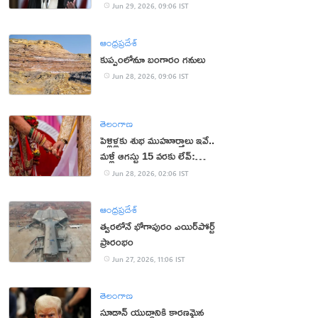
Jun 29, 2026, 09:06 IST
ఆంధ్రప్రదేశ్
కుప్పంలోనూ బంగారం గనులు
Jun 28, 2026, 09:06 IST
తెలంగాణ
పెళ్లిళ్లకు శుభ ముహూర్తాలు ఇవే..
మళ్లీ ఆగస్టు 15 వరకు లేవ్:
పండితులు
Jun 28, 2026, 02:06 IST
ఆంధ్రప్రదేశ్
త్వరలోనే భోగాపురం ఎయిర్‌పోర్ట్
ప్రారంభం
Jun 27, 2026, 11:06 IST
తెలంగాణ
సూడాన్ యుద్ధానికి కారణమైన