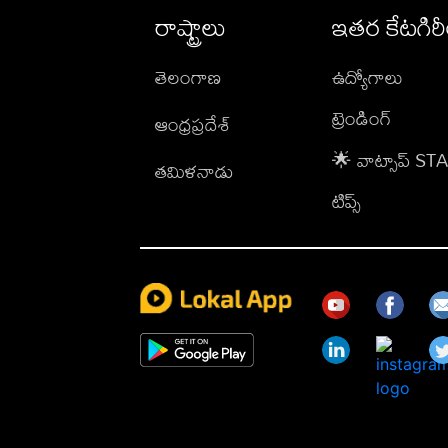
రాష్ట్రాలు
ఇతర కేటగిర
తెలంగాణ
ఉద్యోగాలు
ట్రెండింగ్
ఆంధ్రప్రదేశ్
🌟 వాట్సాప్ S
తమిళనాడు
టిప్స్