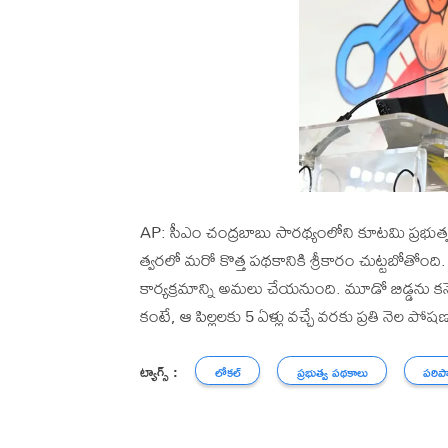
AP: సీఎం చంద్రబాబు సారథ్యంలోని కూటమి ప్రభుత్
త్వరలో మరో కొత్త పథకానికి శ్రీకారం చుట్టబోతోంది. రా
కార్యక్రమాన్ని అమలు చేయనుంది. మూడో బిడ్డను కనే
కంటే, ఆ పిల్లలకు 5 ఏళ్లు వచ్చే వరకు ప్రతి నెల
ట్యాగ్స్ :
లోకల్
ప్రభుత్వ పథకాలు
పరిప