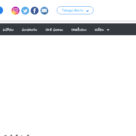
Telugu తెలుగు
వినోదం
పంచాంగం
రాశి ఫలాలు
రాజకీయం
అనేకం