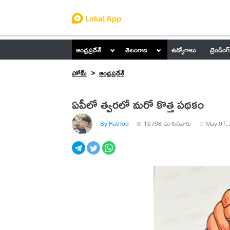
ఆంధ్రప్రదేశ్
తెలంగాణ
ఉద్యోగాలు
ట్రెండింగ్
హోమ్
ఆంధ్రప్రదేశ్
ఏపీలో త్వరలో మరో కొత్త పథకం
By Rathod
16798
చూసినవారు
May 01, 