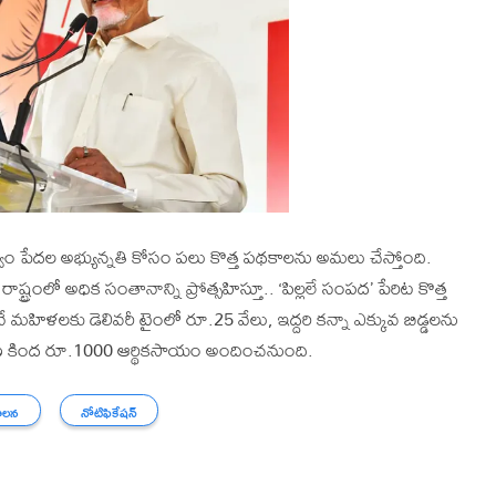
వం పేదల అభ్యున్నతి కోసం పలు కొత్త పథకాలను అమలు చేస్తోంది.
ష్ట్రంలో అధిక సంతానాన్ని ప్రోత్సహిస్తూ.. ‘పిల్లలే సంపద’ పేరిట కొత్త
 మహిళలకు డెలివరీ టైంలో రూ.25 వేలు, ఇద్దరి కన్నా ఎక్కువ బిడ్డలను
 పోషణ కింద రూ.1000 ఆర్థికసాయం అందించనుంది.
ాలన
నోటిఫికేషన్