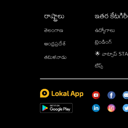
రాష్ట్రాలు
ఇతర కేటగిర
తెలంగాణ
ఉద్యోగాలు
ట్రెండింగ్
ఆంధ్రప్రదేశ్
🌟 వాట్సాప్ S
తమిళనాడు
టిప్స్