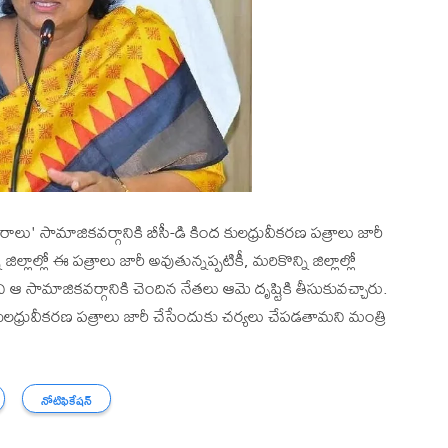
లు' సామాజికవర్గానికి బీసీ-డి కింద కులధ్రువీకరణ పత్రాలు జారీ
ిల్లాల్లో ఈ పత్రాలు జారీ అవుతున్నప్పటికీ, మరికొన్ని జిల్లాల్లో
ి ఆ సామాజికవర్గానికి చెందిన నేతలు ఆమె దృష్టికి తీసుకువచ్చారు.
డి కులధ్రువీకరణ పత్రాలు జారీ చేసేందుకు చర్యలు చేపడతామని మంత్రి
నోటిఫికేషన్