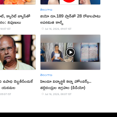
తెలంగాణ
ట్, క్యారెట్ జ్యూస్‌తో
జియో రూ.189 ప్లాన్‌తో 28 రోజులపాటు
రం: నిపుణులు
అపరిమిత కాల్స్
 10:07 IST
Jul 16, 2026, 09:07 IST
తెలంగాణ
ి ఉపాధి దెబ్బతీసేందుకే
హిందూ విద్యార్థికి కల్మా హోంవర్క్..
లు: యనమల
తల్లిదండ్రుల ఆగ్రహం (వీడియో)
 09:07 IST
Jul 16, 2026, 08:07 IST