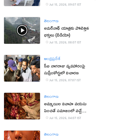
Jul 15, 2026, 09:07 IST
తెలంగాణ
అమర్‌నాథ్ యాత్రకు పోటెత్తిన
భక్తులు (వీడియో)
Jul 15, 2026, 08:07 IST
ఆంధ్రప్రదేశ్
సీఐ నాగరాజు వ్యవహారంపై
సుప్రీంకోర్టులో విచారణ
Jul 15, 2026, 07:07 IST
తెలంగాణ
అమ్మాయిల వివాహ వయసు
పెంచితే సమాజంలో వచ్చే
మార్పులు ఇవే!
Jul 15, 2026, 04:07 IST
తెలంగాణ