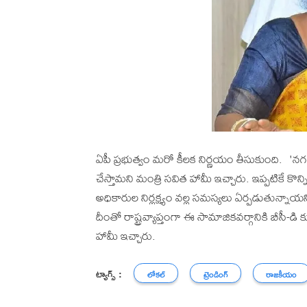
ఏపీ ప్రభుత్వం మరో కీలక నిర్ణయం తీసుకుంది. 'నగరా
చేస్తామని మంత్రి సవిత హామీ ఇచ్చారు. ఇప్పటికే కొన్ని జ
అధికారుల నిర్లక్ష్యం వల్ల సమస్యలు ఏర్పడుతున్నాయన
దీంతో రాష్ట్రవ్యాప్తంగా ఈ సామాజికవర్గానికి బీసీ-
హామీ ఇచ్చారు.
ట్యాగ్స్ :
లోకల్
ట్రెండింగ్
రాజకీయం