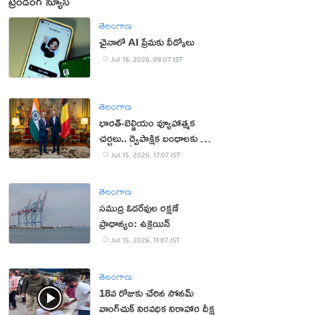
ట్రెండింగ్ న్యూస్
తెలంగాణ
చైనాలో AI ప్రేమకు వీడ్కోలు
Jul 16, 2026, 08:07 IST
తెలంగాణ
భారత్-బెల్జియం వ్యూహాత్మక
చర్చలు.. ద్వైపాక్షిక బంధాలకు కొత్త
ఊపు
Jul 15, 2026, 17:07 IST
తెలంగాణ
సముద్ర ఓడరేవుల రక్షణే
ప్రాధాన్యం: ఉక్రెయిన్
Jul 15, 2026, 11:07 IST
తెలంగాణ
18వ రోజుకు చేరిన సోనమ్
వాంగ్‌చుక్ నిరవధిక నిరాహార దీక్ష