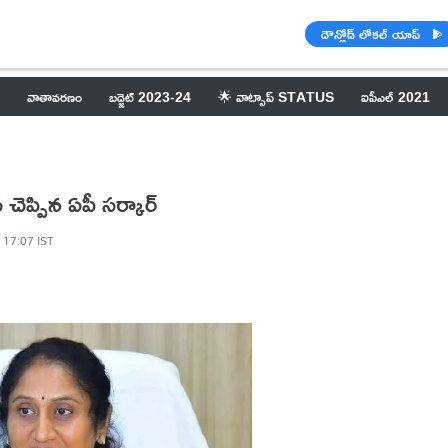
డౌన్లోడ్ లోకల్ యాప్
వాతావరణం
బడ్జెట్ 2023-24
🌟 వాట్సాప్ STATUS
ఐపీఎల్ 2021
 చెప్పిన ఏపీ సర్కార్
, 17:07 IST