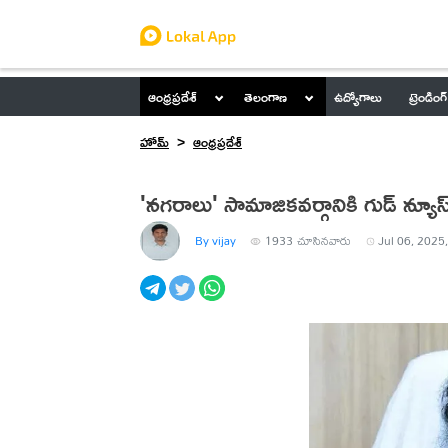
ఆంధ్రప్రదేశ్
తెలంగాణ
ఉద్యోగాలు
ట్రెండింగ్
హోమ్
ఆంధ్రప్రదేశ్
'నగరాలు' సామాజికవర్గానికి గుడ్ న్యూస్
By vijay
1933
చూసినవారు
Jul 06, 2025