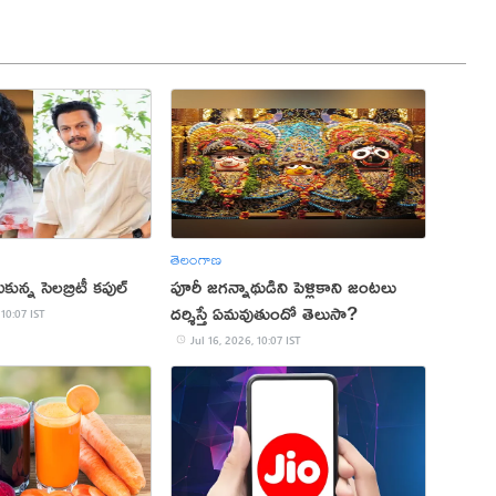
తెలంగాణ
కున్న సెలబ్రిటీ కపుల్
పూరీ జగన్నాథుడిని పెళ్లికాని జంటలు
దర్శిస్తే ఏమవుతుందో తెలుసా?
 10:07 IST
Jul 16, 2026, 10:07 IST