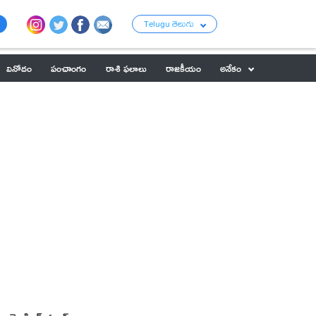
Telugu తెలుగు
వినోదం
పంచాంగం
రాశి ఫలాలు
రాజకీయం
అనేకం