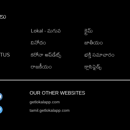
ీలు
Lokal - మగువ
క్రైమ్
వినోదం
జాతీయం
TATUS
కరోనా అప్‌డేట్స్
భక్తి సమాచారం
రాజకీయం
క్లాసిఫైడ్స్
OUR OTHER WEBSITES
getlokalapp.com
tamil.getlokalapp.com