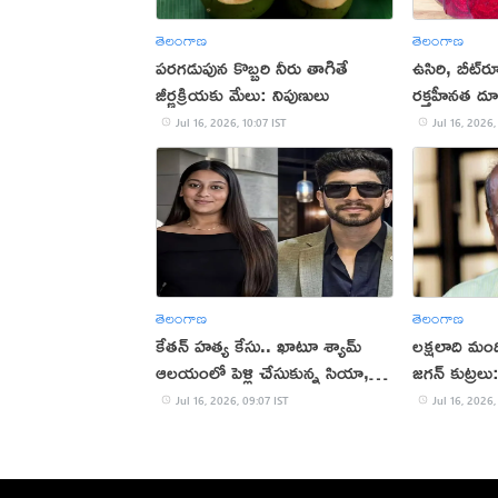
తెలంగాణ
తెలంగాణ
పరగడుపున కొబ్బరి నీరు తాగితే
ఉసిరి, బీట్‌రూ
జీర్ణక్రియకు మేలు: నిపుణులు
రక్తహీనత దూ
Jul 16, 2026, 10:07 IST
Jul 16, 2026,
తెలంగాణ
తెలంగాణ
కేతన్ హత్య కేసు.. ఖాటూ శ్యామ్
లక్షలాది మంద
ఆలయంలో పెళ్లి చేసుకున్న సియా,
జగన్ కుట్ర
చేతన్‌!
Jul 16, 2026, 09:07 IST
Jul 16, 2026,