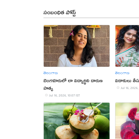
సంబంధిత పోస్ట్
తెలంగాణ
తెలంగాణ
బెంగళూరులో లా విద్యార్థిని దారుణ
విడాకులు తీసు
హత్య
Jul 16, 2026,
Jul 16, 2026, 10:07 IST