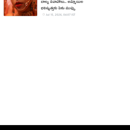
బాల్య వివాహాలు.. అమ్మాయిల
భవిష్యత్తుకు పెను ముప్పు
Jul 15, 2026, 04:07 IST