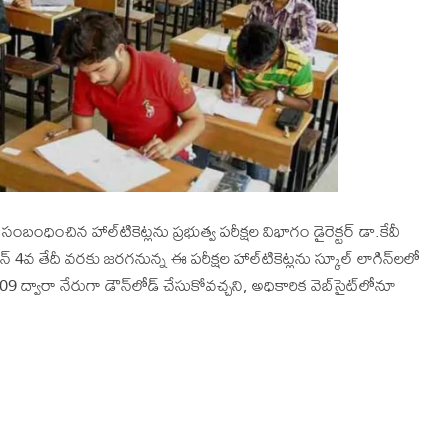
సంబంధించిన హాల్‌టికెట్లను ప్రభుత్వ పరీక్షల విభాగం డైరెక్టర్‌ డా.కేవీ
న్‌ 4వ తేదీ వరకు జరగనున్న ఈ పరీక్షల హాల్‌టికెట్లను స్కూల్‌ లాగిన్‌లలో
ద్వారా నేరుగా డౌన్‌లోడ్‌ చేసుకోవచ్చని, అధికారిక వెబ్‌సైట్‌లోనూ