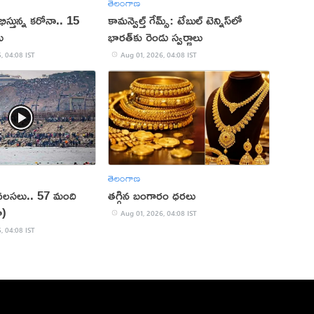
తెలంగాణ
ిస్తున్న కరోనా.. 15
కామన్వెల్త్ గేమ్స్: టేబుల్ టెన్నిస్‌లో
లు
భారత్‌కు రెండు స్వర్ణాలు
, 04:08 IST
Aug 01, 2026, 04:08 IST
తెలంగాణ
ి వలసలు.. 57 మంది
తగ్గిన బంగారం ధరలు
ో)
Aug 01, 2026, 04:08 IST
, 04:08 IST