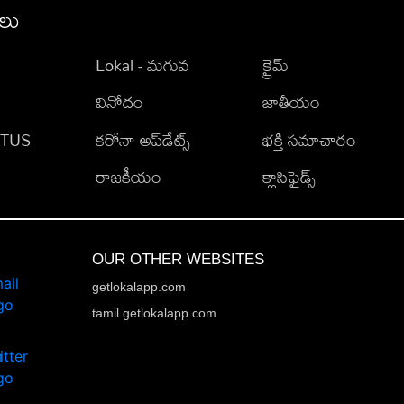
ీలు
Lokal - మగువ
క్రైమ్
వినోదం
జాతీయం
TATUS
కరోనా అప్‌డేట్స్
భక్తి సమాచారం
రాజకీయం
క్లాసిఫైడ్స్
OUR OTHER WEBSITES
getlokalapp.com
tamil.getlokalapp.com