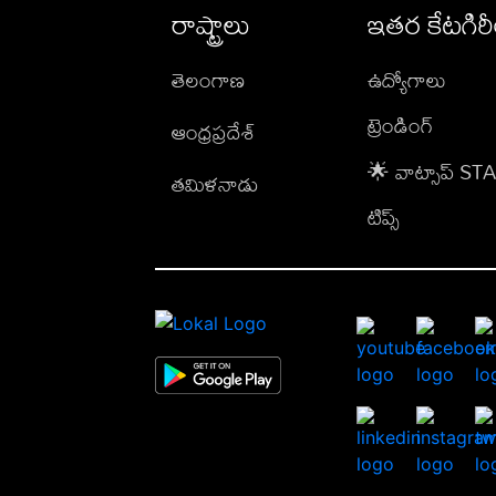
రాష్ట్రాలు
ఇతర కేటగిర
తెలంగాణ
ఉద్యోగాలు
ట్రెండింగ్
ఆంధ్రప్రదేశ్
🌟 వాట్సాప్ S
తమిళనాడు
టిప్స్