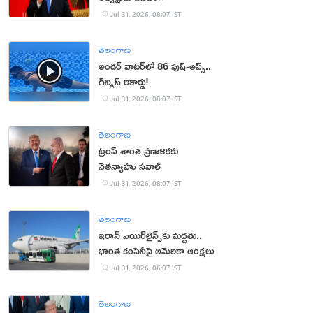
Jul 31, 2026, 08:07 IST
తెలంగాణ
అండర్ వాటర్‌లో 86 పుష్-అప్స్..
గిన్నిస్ రికార్డు!
Jul 31, 2026, 08:07 IST
తెలంగాణ
ట్రంప్ శాంతి ప్రణాళికకు
నెతన్యాహు సవాల్‌
Jul 31, 2026, 08:07 IST
తెలంగాణ
ఇరాన్ ఎయిర్‌లైన్స్‌కు మద్దతు..
భారత కంపెనీపై అమెరికా ఆంక్షలు
Jul 31, 2026, 06:07 IST
తెలంగాణ