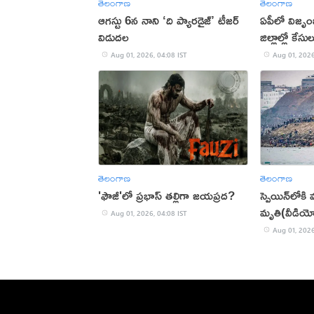
తెలంగాణ
తెలంగాణ
ఆగస్టు 6న నాని ‘ది ప్యారడైజ్‌‌’ టీజర్
ఏపీలో విజృంభ
విడుదల
జిల్లాల్లో కేసు
Aug 01, 2026, 04:08 IST
Aug 01, 2026
తెలంగాణ
తెలంగాణ
'ఫౌజీ'లో ప్రభాస్ తల్లిగా జయప్రద?
స్పెయిన్‌లోక
మృతి(వీడియ
Aug 01, 2026, 04:08 IST
Aug 01, 2026