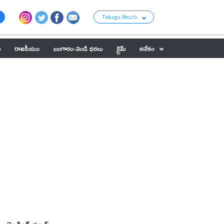
Telugu తెలుగు
ు
రాజకీయం
బంగారం-వెండి ధరలు
క్రైమ్
అనేకం