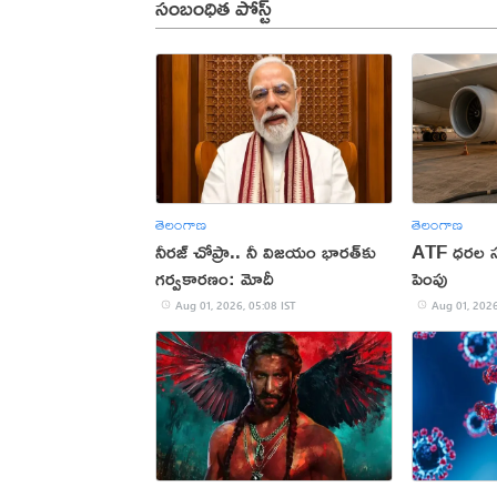
సంబంధిత పోస్ట్
తెలంగాణ
తెలంగాణ
నీరజ్‌ చోప్రా.. నీ విజయం భారత్‌కు
ATF ధరల సవ
గర్వకారణం: మోదీ
పెంపు
Aug 01, 2026, 05:08 IST
Aug 01, 2026