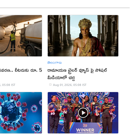
తెలంగాణ
రణ.. లీటరుకు రూ. 5
రామాయణ ట్రైలర్ వ్యూస్ పై సోషల్
మీడియాలో చర్చ
, 05:08 IST
Aug 01, 2026, 05:08 IST