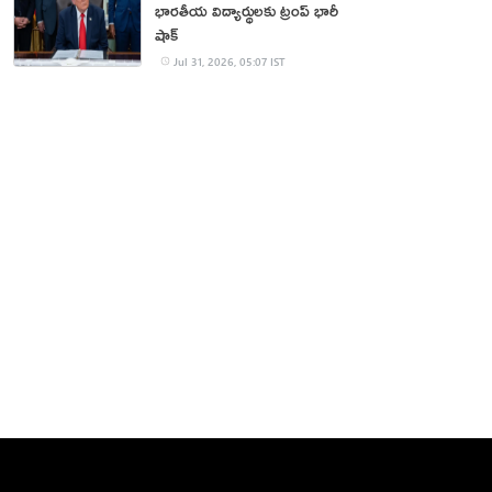
భారతీయ విద్యార్థులకు ట్రంప్ భారీ
షాక్
Jul 31, 2026, 05:07 IST