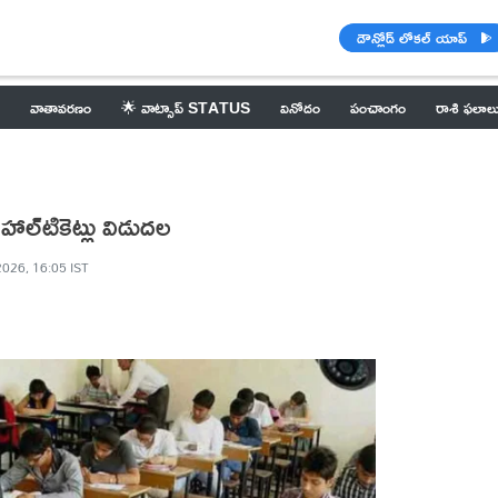
డౌన్లోడ్ లోకల్ యాప్
వాతావరణం
🌟 వాట్సాప్ STATUS
వినోదం
పంచాంగం
రాశి ఫలాల
ల హాల్‌టికెట్లు విడుదల
2026, 16:05 IST