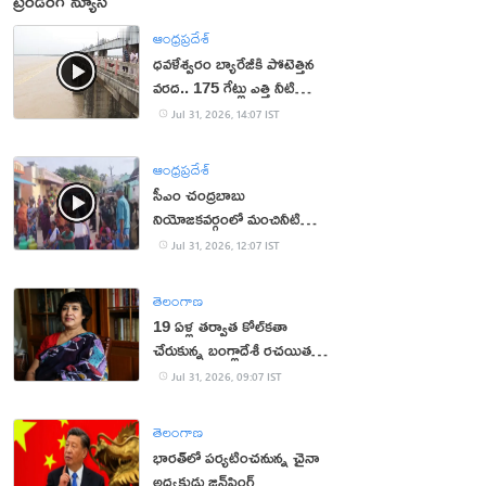
ట్రెండింగ్ న్యూస్
ఆంధ్రప్రదేశ్
ధవళేశ్వరం బ్యారేజీకి పోటెత్తిన
వరద.. 175 గేట్లు ఎత్తి నీటి
విడుదల
Jul 31, 2026, 14:07 IST
ఆంధ్రప్రదేశ్
సీఎం చంద్రబాబు
నియోజకవర్గంలో మంచినీటి
కష్టాలు.. మహిళలు ఆందోళన
Jul 31, 2026, 12:07 IST
తెలంగాణ
19 ఏళ్ల త‌ర్వాత కోల్‌క‌తా
చేరుకున్న బంగ్లాదేశీ ర‌చ‌యిత
త‌స్లీమా న‌స్రీన్‌
Jul 31, 2026, 09:07 IST
తెలంగాణ
భారత్‌లో పర్యటించనున్న చైనా
అధ్యక్షుడు జిన్‌పింగ్