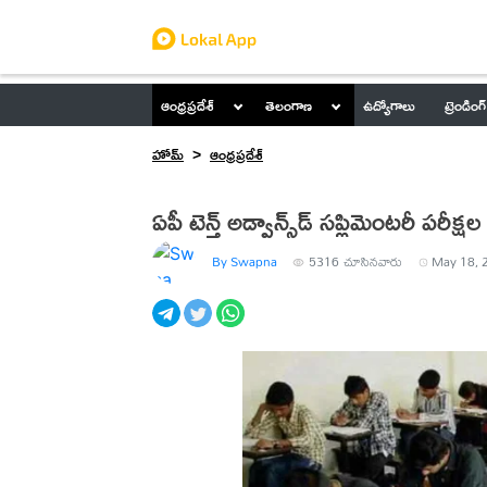
ఆంధ్రప్రదేశ్
తెలంగాణ
ఉద్యోగాలు
ట్రెండింగ్
హోమ్
ఆంధ్రప్రదేశ్
ఏపీ టెన్త్‌ అడ్వాన్స్‌డ్‌ సప్లిమెంటరీ పరీక్ష
By Swapna
5316
చూసినవారు
May 18, 