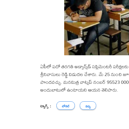
ఏపీలో పదో తరగతి అడ్వాన్స్‌డ్‌ సప్లిమెంటరీ పరీక్షలకు 
శ్రీనివాసులు రెడ్డి విడుదల చేశారు. మే 25 నుంచి జూ
పొందవచ్చు. మనమిత్ర వాట్సప్‌ నంబర్‌ 95523 00009 
అందుబాటులో ఉంటాయని ఆయన తెలిపారు.
ట్యాగ్స్ :
లోకల్
విద్య