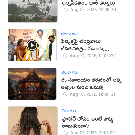
అల్పపీడనం.. భారీ వర్షాలు
Aug 07, 2026, 12:08 IST
తెలంగాణ
పెన్సిళ్లపై చంద్రబాబు
జీవితచరిత్ర.. సీఎంకు
బహూకరించిన యువతి
Aug 07, 2026, 12:08 IST
తెలంగాణ
ఈ శివాలయం దర్శనంతో అన్ని
అప్పుల నుంచి విముక్తి
లభిస్తుందట!
Aug 07, 2026, 11:08 IST
తెలంగాణ
ప్రొటీన్ లోపం ఉంటే జుట్టు
రాలుతుందా?
Aug 07, 2026, 11:08 IST