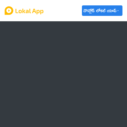
డౌన్లోడ్ లోకల్ యాప్
ఆంధ్రప్రదేశ్
తెలంగాణ
ఉద్యోగాలు
ట్రెండింగ్
వాతావరణం
🌟 వాట్సాప్ STATUS
వినోదం