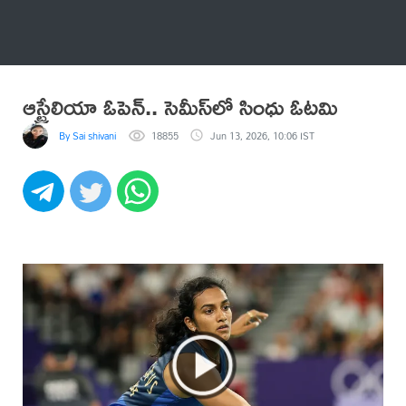
అనేకం
ఆస్ట్రేలియా ఓపెన్.. సెమీస్‌లో సింధు ఓటమి
By Sai shivani
18855
Jun 13, 2026, 10:06 IST