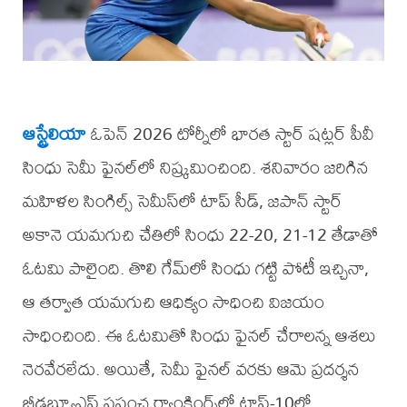
ఆస్ట్రేలియా
ఓపెన్ 2026 టోర్నీలో భారత స్టార్ షట్లర్ పీవీ
సింధు సెమీ ఫైనల్‌లో నిష్క్రమించింది. శనివారం జరిగిన
మహిళల సింగిల్స్ సెమీస్‌లో టాప్ సీడ్, జపాన్ స్టార్
అకానె యమగుచి చేతిలో సింధు 22-20, 21-12 తేడాతో
ఓటమి పాలైంది. తొలి గేమ్‌లో సింధు గట్టి పోటీ ఇచ్చినా,
ఆ తర్వాత యమగుచి ఆధిక్యం సాధించి విజయం
సాధించింది. ఈ ఓటమితో సింధు ఫైనల్ చేరాలన్న ఆశలు
నెరవేరలేదు. అయితే, సెమీ ఫైనల్ వరకు ఆమె ప్రదర్శన
బీడబ్ల్యూఎఫ్ ప్రపంచ ర్యాంకింగ్స్‌లో టాప్-10లో