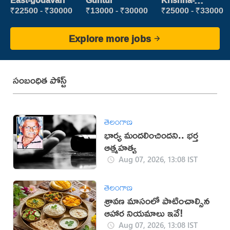
East-godavari
Guntur
Krishna-
vijayawada
₹22500 - ₹30000
₹13000 - ₹30000
₹25000 - ₹33000
Explore more jobs
సంబంధిత పోస్ట్
తెలంగాణ
భార్య మందలించిందని.. భర్త
ఆత్మహత్య
Aug 07, 2026, 13:08 IST
తెలంగాణ
శ్రావణ మాసంలో పాటించాల్సిన
ఆహార నియమాలు ఇవే!
Aug 07, 2026, 13:08 IST