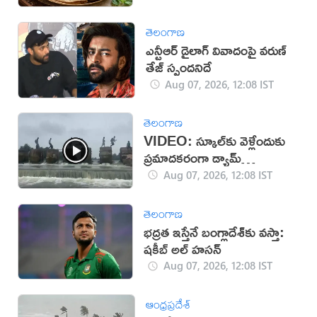
తెలంగాణ
ఎన్టీఆర్ డైలాగ్ వివాదంపై వరుణ్
తేజ్ స్పందనిదే
Aug 07, 2026, 12:08 IST
తెలంగాణ
VIDEO: స్కూల్‌కు వెళ్లేందుకు
ప్రమాదకరంగా డ్యామ్‌
దాటుతున్న విద్యార్థులు
Aug 07, 2026, 12:08 IST
తెలంగాణ
భద్రత ఇస్తేనే బంగ్లాదేశ్‌కు వస్తా:
షకీబ్ అల్ హసన్
Aug 07, 2026, 12:08 IST
ఆంధ్రప్రదేశ్