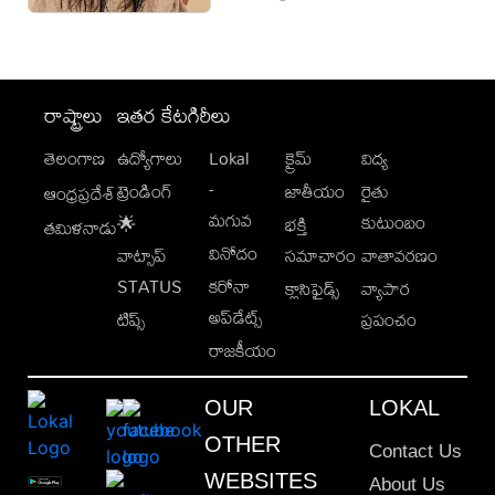
రాష్ట్రాలు
ఇతర కేటగిరీలు
తెలంగాణ
ఉద్యోగాలు
Lokal
క్రైమ్
విద్య
-
ట్రెండింగ్
జాతీయం
రైతు
ఆంధ్రప్రదేశ్
మగువ
కుటుంబం
🌟
భక్తి
తమిళనాడు
వినోదం
వాట్సాప్
సమాచారం
వాతావరణం
STATUS
కరోనా
క్లాసిఫైడ్స్
వ్యాపార
అప్‌డేట్స్
టిప్స్
ప్రపంచం
రాజకీయం
OUR
LOKAL
OTHER
Contact Us
WEBSITES
About Us