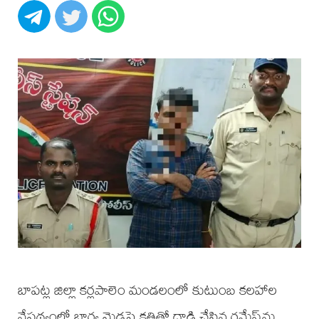
బాపట్ల జిల్లా కర్లపాలెం మండలంలో కుటుంబ కలహాల
నేపథ్యంలో భార్య మెడపై కత్తితో దాడి చేసిన రమేష్‌ను