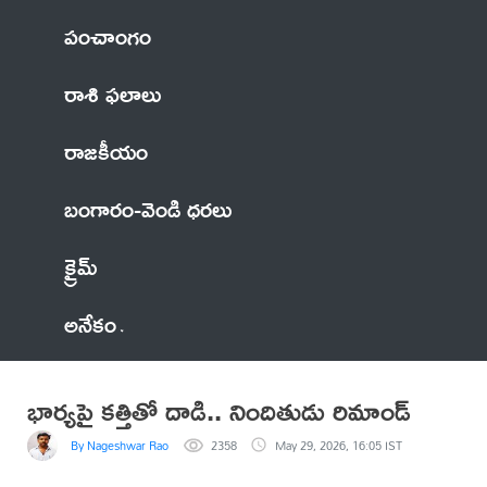
పంచాంగం
రాశి ఫలాలు
రాజకీయం
బంగారం-వెండి ధరలు
క్రైమ్
అనేకం
భార్యపై కత్తితో దాడి.. నిందితుడు రిమాండ్
By Nageshwar Rao
2358
May 29, 2026, 16:05 IST