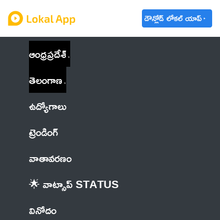
డౌన్లోడ్ లోకల్ యాప్
ఆంధ్రప్రదేశ్
తెలంగాణ
ఉద్యోగాలు
ట్రెండింగ్
వాతావరణం
🌟 వాట్సాప్ STATUS
వినోదం