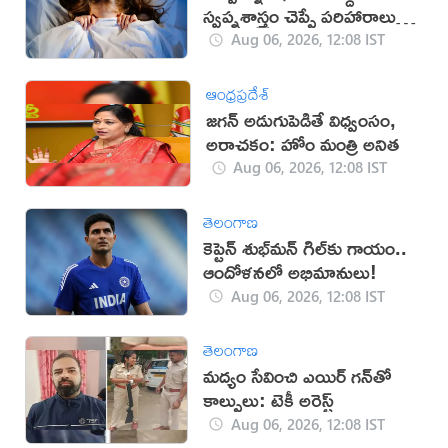
స్వప్నశాస్త్రం చెప్పే పరిహారాలు
ఇవే!
Aug 06, 2026, 12:08 IST
ఆంధ్రప్రదేశ్
జగన్ అడుగుపెడితే విధ్వంసం,
అరాచకం: హోం మంత్రి అనిత
Aug 06, 2026, 12:08 IST
తెలంగాణ
కెప్టెన్ శుభ్‌మన్ గిల్‌కు గాయం..
ఆందోళనలో అభిమానులు!
Aug 06, 2026, 12:08 IST
తెలంగాణ
మద్యం సేవించి ఎయిర్ గన్‌తో
కాల్పులు: టెకీ అరెస్ట్
Aug 06, 2026, 12:08 IST