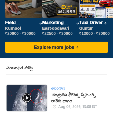
Field
Marketing
Taxi Driver
Marketing
Executive
Kurnool
East-godavari
Guntur
Executive
₹20000 - ₹30000
₹22500 - ₹30000
₹13000 - ₹30000
Explore more jobs
సంబంధిత పోస్ట్
తెలంగాణ
చంద్రుడిని ఢీకొన్న స్పేస్‌ఎక్స్
రాకెట్ భాగం
Aug 06, 2026, 13:08 IST