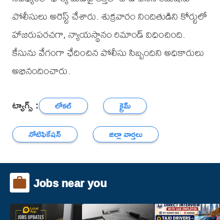
పోలీసులు అరెస్ట్ చేశారు. శుక్రవారం నిందితుడిని కోర్టులో
హాజరుపరచగా, న్యాయస్థానం రిమాండ్ విధించింది.
కేసును వేగంగా ఛేదించిన పోలీసు సిబ్బందిని అధికారులు
అభినందించారు.
ట్యాగ్స్ :
లోకల్
క్రైమ్
నోటిఫికేషన్
జిల్లా వార్తలు
Jobs near you