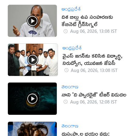
ఆంధ్రప్రదేశ్
దిశ బిల్లు ఉప సంహ‌ర‌ణ‌కు
కేబినెట్ గ్రీన్‌సిగ్న‌ల్‌
Aug 06, 2026, 13:08 IST
ఆంధ్రప్రదేశ్
వైఎస్‌ జగన్‌ను కలిసిన విద్యార్థి,
నిరుద్యోగ, యువజన జేఏసీ
Aug 06, 2026, 13:08 IST
తెలంగాణ
నాని 'ది ప్యారడైజ్' టీజర్ విడుదల
Aug 06, 2026, 12:08 IST
తెలంగాణ
దుస్వప్నాల భయం వద్దు: