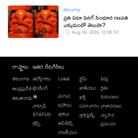
తెలంగాణ
ప్రతి ఏటా పెరిగే సింధూర గణపతి
ఎక్కడుందో తెలుసా?
Aug 06, 2026, 12:08 IST
రాష్ట్రాలు
ఇతర కేటగిరీలు
తెలంగాణ
ఉద్యోగాలు
Lokal
క్రైమ్
విద్య
-
ట్రెండింగ్
జాతీయం
రైతు
ఆంధ్రప్రదేశ్
మగువ
కుటుంబం
🌟
భక్తి
తమిళనాడు
వినోదం
వాట్సాప్
సమాచారం
వాతావరణం
STATUS
కరోనా
క్లాసిఫైడ్స్
వ్యాపార
అప్‌డేట్స్
టిప్స్
ప్రపంచం
రాజకీయం