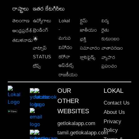
రాష్ట్రాలు
ఇతర కేటగిరీలు
తెలంగాణ
ఉద్యోగాలు
Lokal
క్రైమ్
విద్య
-
ట్రెండింగ్
జాతీయం
రైతు
ఆంధ్రప్రదేశ్
మగువ
కుటుంబం
🌟
భక్తి
తమిళనాడు
వినోదం
వాట్సాప్
సమాచారం
వాతావరణం
STATUS
కరోనా
క్లాసిఫైడ్స్
వ్యాపార
అప్‌డేట్స్
టిప్స్
ప్రపంచం
రాజకీయం
OUR
LOKAL
OTHER
Contact Us
WEBSITES
About Us
Privacy
getlokalapp.com
Policy
tamil.getlokalapp.com