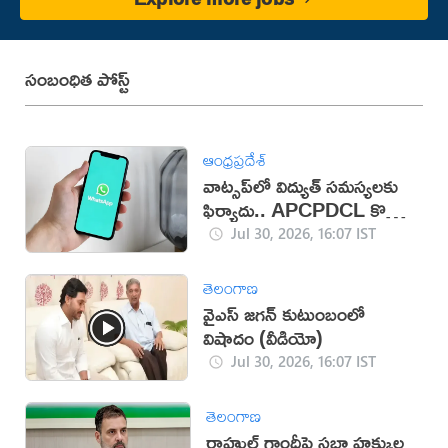
సంబంధిత పోస్ట్
ఆంధ్రప్రదేశ్
వాట్సప్‌లో విద్యుత్ సమస్యలకు
ఫిర్యాదు.. APCPDCL కొత్త
సేవలు
Jul 30, 2026, 16:07 IST
తెలంగాణ
వైఎస్ జగన్ కుటుంబంలో
విషాదం (వీడియో)
Jul 30, 2026, 16:07 IST
తెలంగాణ
రాహుల్ గాంధీపై సభా హక్కుల