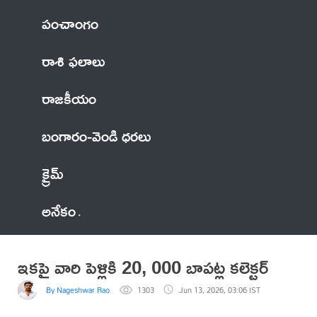
పంచాంగం
రాశి ఫలాలు
రాజకీయం
బంగారం-వెండి ధరలు
క్రైమ్
అనేకం
ఇకపై వారి పెళ్లికి 20, 000 బాపట్ల కలెక్టర్
By Nageshwar Rao
1303
Jun 13, 2026, 03:06 IST