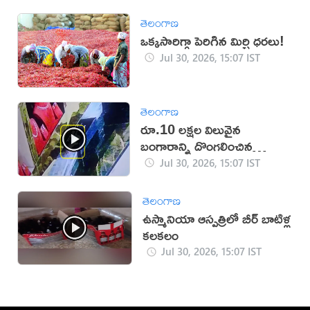
తెలంగాణ
ఒక్కసారిగ్గా పెరిగిన మిర్చి ధరలు!
Jul 30, 2026, 15:07 IST
తెలంగాణ
రూ.10 లక్షల విలువైన
బంగారాన్ని దొంగలించిన
‘ఎలుక’ (వీడియో)
Jul 30, 2026, 15:07 IST
తెలంగాణ
ఉస్మానియా ఆస్పత్రిలో బీర్ బాటిళ్ల
కలకలం
Jul 30, 2026, 15:07 IST