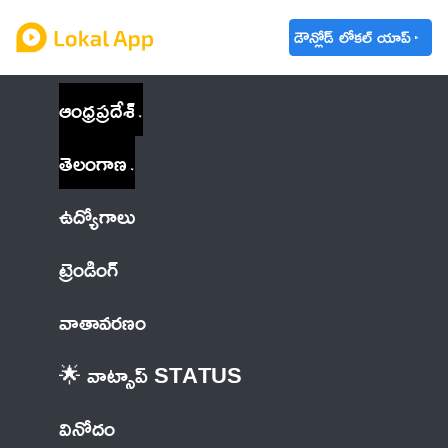
డౌన్లోడ్ లోకల్ యాప్
ఆంధ్రప్రదేశ్
తెలంగాణ
ఉద్యోగాలు
ట్రెండింగ్
వాతావరణం
🌟 వాట్సాప్ STATUS
వినోదం