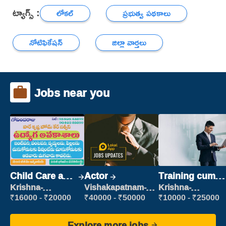
ట్యాగ్స్ :
లోకల్
ప్రభుత్వ పథకాలు
నోటిఫికేషన్
జిల్లా వార్తలు
Jobs near you
Child Care and
Actor
Training cum
Patient care
Placement
Krishna-
Vishakapatnam-
Krishna-
vijayawada
new
vijayawada
₹16000 - ₹20000
₹40000 - ₹50000
₹10000 - ₹25000
Explore more jobs