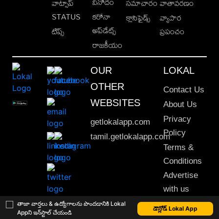
వినోదం
వాట్సాప్
సమాచారం
వాతావరణం
STATUS
కరోనా
క్లాసిఫైడ్స్
వ్యాపార
అప్‌డేట్స్
టిప్స్
ప్రపంచం
రాజకీయం
OUR
LOKAL
OTHER
Contact Us
WEBSITES
About Us
Privacy
getlokalapp.com
Policy
tamil.getlokalapp.com
Terms &
Conditions
Advertise
with us
Sitemap
తాజా వార్తలు & ఉద్యోగాలను పొందడానికి Lokal
డౌన్లోడ్ Lokal App
Appని ఇన్‌స్టాల్ చేయండి
This material may not be published, transmitted, rewritten or redistributed. © 2020 Lokal App. All rights reserved.