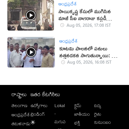
ఆంధ్రప్రదేశ్
సాయికృష్ణ కేసులో ముగిసిన
మాజీ సీఐ నాగరాజు కస్టడీ
విచారణ
Aug 05, 2026, 17:08 IST
ఆంధ్రప్రదేశ్
కూటమి పాలనలో పనులు
నత్తనడకన సాగుతున్నాయి: కాసు
మహేశ్ రెడ్డి
Aug 05, 2026, 16:08 IST
రాష్ట్రాలు
ఇతర కేటగిరీలు
తెలంగాణ
ఉద్యోగాలు
Lokal
క్రైమ్
విద్య
-
ట్రెండింగ్
జాతీయం
రైతు
ఆంధ్రప్రదేశ్
మగువ
కుటుంబం
🌟
భక్తి
తమిళనాడు