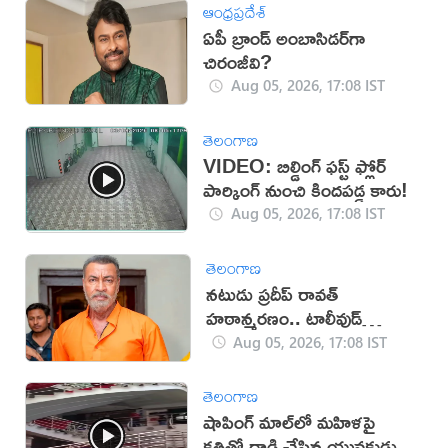
ఆంధ్రప్రదేశ్
ఏపీ బ్రాండ్ అంబాసిడర్‌గా
చిరంజీవి?
Aug 05, 2026, 17:08 IST
తెలంగాణ
VIDEO: బిల్డింగ్ ఫస్ట్ ఫ్లోర్
పార్కింగ్ నుంచి కిందపడ్డ కారు!
Aug 05, 2026, 17:08 IST
తెలంగాణ
నటుడు ప్రదీప్ రావత్
హఠాన్మరణం.. టాలీవుడ్
స్పందనపై విమర్శలు
Aug 05, 2026, 17:08 IST
తెలంగాణ
షాపింగ్ మాల్‌లో మహిళపై
కత్తితో దాడి చేసిన యువకుడు