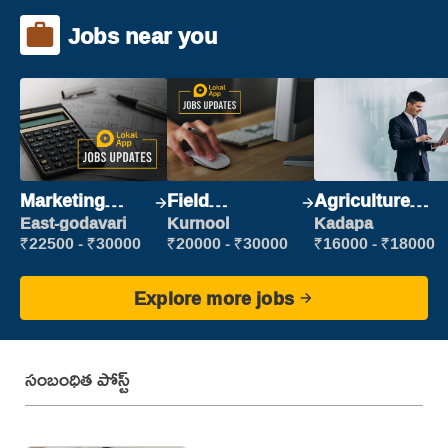
Jobs near you
Marketing
Field
Agriculture
Executive
Marketing
Labour
East-godavari
Kurnool
Kadapa
Executive
₹22500 - ₹30000
₹20000 - ₹30000
₹16000 - ₹18000
Explore more jobs
సంబంధిత పోస్ట్