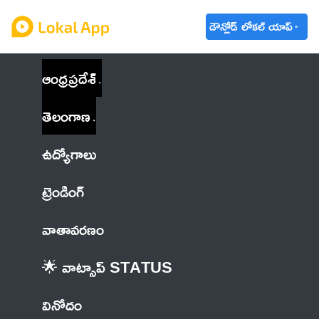
డౌన్లోడ్ లోకల్ యాప్
ఆంధ్రప్రదేశ్
తెలంగాణ
ఉద్యోగాలు
ట్రెండింగ్
వాతావరణం
🌟 వాట్సాప్ STATUS
వినోదం