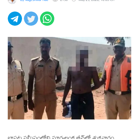
బాపట్ల సమీపంలోని సూర్యలంక బీచ్‌లో శుక్రవారం