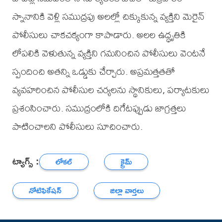
స్నానానికి వెళ్లి సముద్రపు అలల్లో చిక్కుకున్న వ్యక్తిని మెరైన్
పోలీసులు చాకచక్యంగా కాపాడారు. అలల ఉద్ధృతికి
లోపలికి వెళుతున్న వ్యక్తిని గమనించిన పోలీసులు వెంటనే
స్పందించి అతన్ని ఒడ్డుకు చేర్చారు. అప్రమత్తతతో
వ్యవహరించిన పోలీసుల చర్యలను స్థానికులు, పర్యాటకులు
ప్రశంసించారు. సముద్రంలోకి దిగేటప్పుడు జాగ్రత్తలు
పాటించాలని పోలీసులు సూచించారు.
ట్యాగ్స్ :
లోకల్
క్రైమ్
నోటిఫికేషన్
జిల్లా వార్తలు