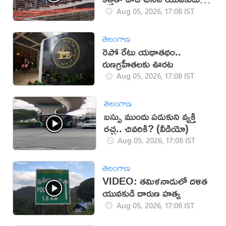
(వీడియో)
Aug 05, 2026, 17:08 IST
తెలంగాణ
రెపో రేటు యథాతథం..
రుణగ్రహీతలకు ఊరట
Aug 05, 2026, 17:08 IST
తెలంగాణ
బస్సు ముందు పడుకుని వ్యక్తి
రచ్చ.. చివరికి? (వీడియో)
Aug 05, 2026, 17:08 IST
తెలంగాణ
VIDEO: తమిళనాడులో దళిత
యువకుడి దారుణ హత్య
Aug 05, 2026, 17:08 IST