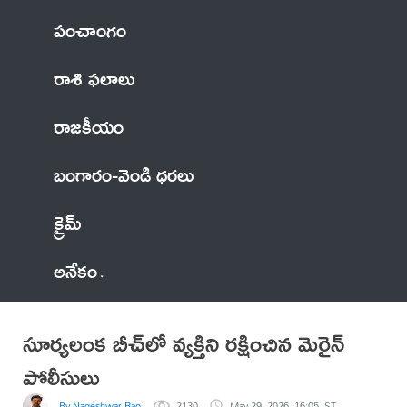
పంచాంగం
రాశి ఫలాలు
రాజకీయం
బంగారం-వెండి ధరలు
క్రైమ్
అనేకం
సూర్యలంక బీచ్‌లో వ్యక్తిని రక్షించిన మెరైన్
పోలీసులు
By Nageshwar Rao
2130
May 29, 2026, 16:05 IST