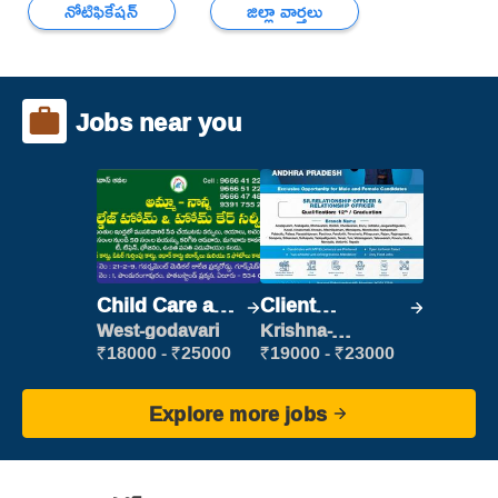
నోటిఫికేషన్
జిల్లా వార్తలు
Jobs near you
Child Care and
Client
Patient care
Relationship
West-godavari
Krishna-
vijayawada
Executive
₹18000 - ₹25000
₹19000 - ₹23000
Explore more jobs