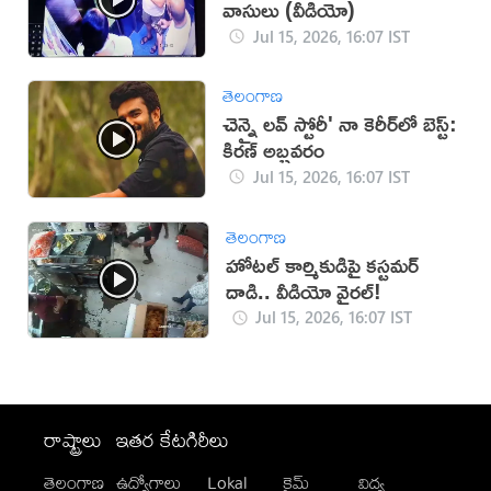
వాసులు (వీడియో)
Jul 15, 2026, 16:07 IST
తెలంగాణ
చెన్నై లవ్ స్టోరీ' నా కెరీర్‌లో బెస్ట్:
కిరణ్ అబ్బవరం
Jul 15, 2026, 16:07 IST
తెలంగాణ
హోటల్ కార్మికుడిపై కస్టమర్
దాడి.. వీడియో వైరల్!
Jul 15, 2026, 16:07 IST
రాష్ట్రాలు
ఇతర కేటగిరీలు
తెలంగాణ
ఉద్యోగాలు
Lokal
క్రైమ్
విద్య