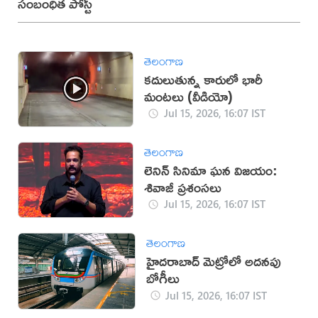
సంబంధిత పోస్ట్
తెలంగాణ
కదులుతున్న కారులో భారీ
మంటలు (వీడియో)
Jul 15, 2026, 16:07 IST
తెలంగాణ
లెనిన్ సినిమా ఘన విజయం:
శివాజీ ప్రశంసలు
Jul 15, 2026, 16:07 IST
తెలంగాణ
హైదరాబాద్ మెట్రోలో అదనపు
బోగీలు
Jul 15, 2026, 16:07 IST