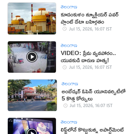
తెలంగాణ
కూడంకుళం న్యూక్లియర్ పవర్
ప్లాంట్ డేటా బహిర్గతం
Jul 15, 2026, 16:07 IST
తెలంగాణ
VIDEO: ప్రేమ వ్యవహారం..
యువకుడి దారుణ హత్య!
Jul 15, 2026, 16:07 IST
తెలంగాణ
అంబేడ్కర్‌ ఓపెన్‌ యూనివర్సిటీలో
5 కొత్త కోర్సులు
Jul 15, 2026, 16:07 IST
తెలంగాణ
లిఫ్ట్‌లోనే కొట్టుకున్న అపార్ట్‌మెంట్