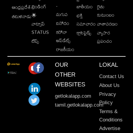
-
ట్రెండింగ్
జాతీయం
రైతు
ఆంధ్రప్రదేశ్
మగువ
కుటుంబం
🌟
భక్తి
తమిళనాడు
వినోదం
వాట్సాప్
సమాచారం
వాతావరణం
STATUS
కరోనా
క్లాసిఫైడ్స్
వ్యాపార
అప్‌డేట్స్
టిప్స్
ప్రపంచం
రాజకీయం
OUR
LOKAL
OTHER
Contact Us
WEBSITES
About Us
Privacy
getlokalapp.com
Policy
tamil.getlokalapp.com
Terms &
Conditions
Advertise