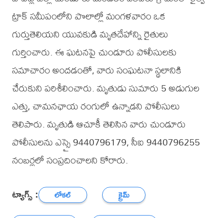
ట్రాక్ సమీపంలోని పొలాల్లో మంగళవారం ఒక
గుర్తుతెలియని యువకుడి మృతదేహాన్ని రైతులు
గుర్తించారు. ఈ ఘటనపై చుండూరు పోలీసులకు
సమాచారం అందడంతో, వారు సంఘటనా స్థలానికి
చేరుకుని పరిశీలించారు. మృతుడు సుమారు 5 అడుగుల
ఎత్తు, చామనఛాయ రంగులో ఉన్నాడని పోలీసులు
తెలిపారు. మృతుడి ఆచూకీ తెలిసిన వారు చుండూరు
పోలీసులను ఎస్సై 9440796179, సీఐ 9440796255
నంబర్లలో సంప్రదించాలని కోరారు.
ట్యాగ్స్ :
లోకల్
క్రైమ్