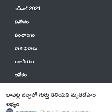
ఐపీఎల్ 2021
వినోదం
పంచాంగం
రాశి ఫలాలు
రాజకీయం
అనేకం
బాపట్ల జిల్లాలో గుర్తు తెలియని మృతదేహం
లభ్యం
By Govathoti paul
1893
Apr 28, 2026, 09:04 IST