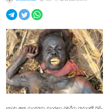
బాపట్ల జిల్లా చుండూరు మండలం వలివేరు గ్రామంలో రైల్వే