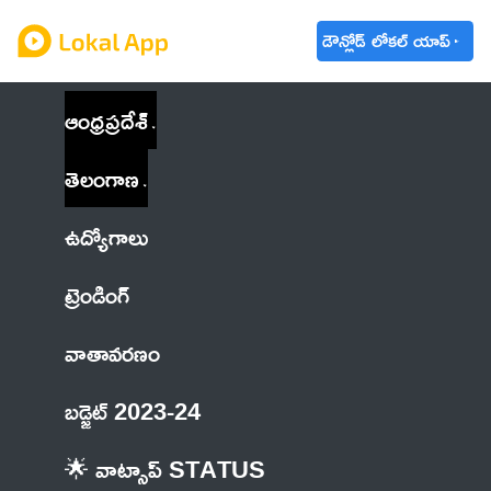
డౌన్లోడ్ లోకల్ యాప్
ఆంధ్రప్రదేశ్
తెలంగాణ
ఉద్యోగాలు
ట్రెండింగ్
వాతావరణం
బడ్జెట్ 2023-24
🌟 వాట్సాప్ STATUS