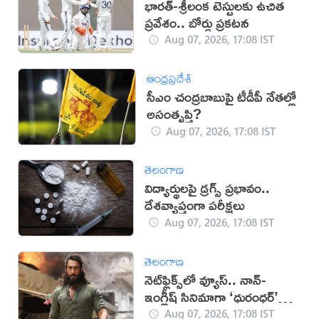
భారత్-శ్రీలంక టెస్టులకు ఉచిత
ప్రవేశం.. బోర్డు ప్రకటన
Aug 07, 2026, 17:08 IST
ఆంధ్రప్రదేశ్
సీఎం చంద్రబాబుపై టీడీపీ నేతల్లో
అసంతృప్తి?
Aug 07, 2026, 17:08 IST
తెలంగాణ
విద్యార్థులపై డ్రగ్స్ ప్రభావం..
దేశవ్యాప్తంగా పరీక్షలు
Aug 07, 2026, 17:08 IST
తెలంగాణ
నెట్‌ఫ్లిక్స్‌లో వ్యూస్.. నాన్-
ఇంగ్లీష్ సినిమాగా ‘ధురంధర్’
రికార్డు
Aug 07, 2026, 17:08 IST