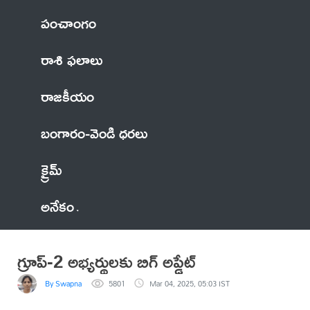
పంచాంగం
రాశి ఫలాలు
రాజకీయం
బంగారం-వెండి ధరలు
క్రైమ్
అనేకం
గ్రూప్-2 అభ్యర్థులకు బిగ్ అప్డేట్
By Swapna
5801
Mar 04, 2025, 05:03 IST