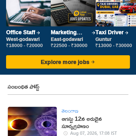
Office Staff
Marketing
Taxi Driver
Executive
West-godavari
East-godavari
Guntur
₹18000 - ₹20000
₹22500 - ₹30000
₹13000 - ₹30000
Explore more jobs
సంబంధిత పోస్ట్
తెలంగాణ
ఆగస్టు 12న అరుదైన
సూర్యగ్రహణం
Aug 07, 2026, 17:08 IST