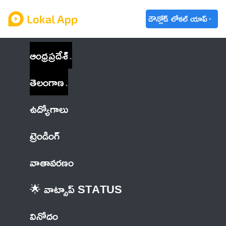
డౌన్లోడ్ లోకల్ యాప్
ఆంధ్రప్రదేశ్
తెలంగాణ
ఉద్యోగాలు
ట్రెండింగ్
వాతావరణం
🌟 వాట్సాప్ STATUS
వినోదం