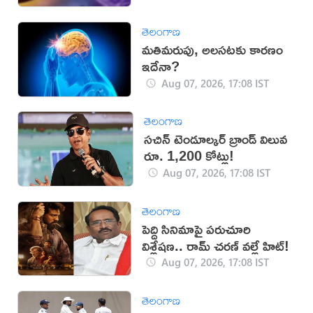
తెలంగాణ
మతిమరుపు, అలసటకు కారణం
ఇదేనా?
Aug 07, 2026, 17:08 IST
తెలంగాణ
సచిన్ టెండూల్కర్ బ్రాండ్ విలువ
రూ. 1,200 కోట్లు!
Aug 07, 2026, 17:08 IST
తెలంగాణ
పెద్ది సినిమాపై పరుచూరి
విశ్లేషణ.. రామ్ చరణ్ వల్లే హిట్!
Aug 07, 2026, 17:08 IST
తెలంగాణ