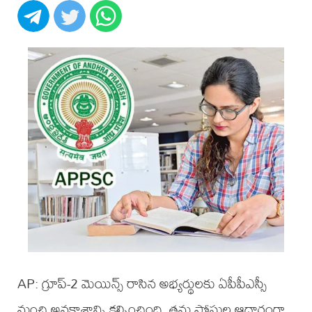
AP: గ్రూప్-2 మెయిన్స్ రాసిన అభ్యర్థులకు ఏపీపీఎస్సీ
మంచి అవకాశాన్ని కల్పించింది. తమ పోస్టుల ఆధారంగా