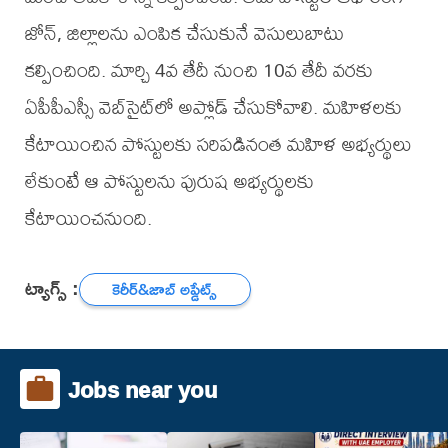
జోన్, జిల్లాలను ఎంపిక చేసుకునే వెసులుబాటు
కల్పించింది. మార్చి 4వ తేదీ నుంచి 10వ తేదీ వరకు
ఏపీపీఎస్సీ వెబ్‌సైట్‌లో అప్లోడ్ చేసుకోవాలి. మహిళలకు
కేటాయించిన పోస్టులకు సరిపడినంత మహిళ అభ్యర్థులు
లేకుంటే ఆ పోస్టులను పురుష అభ్యర్థులకు
కేటాయించనుంది.
ట్యాగ్స్ :
కెరీర్‌&జాబ్ అప్డేట్స్
Jobs near you