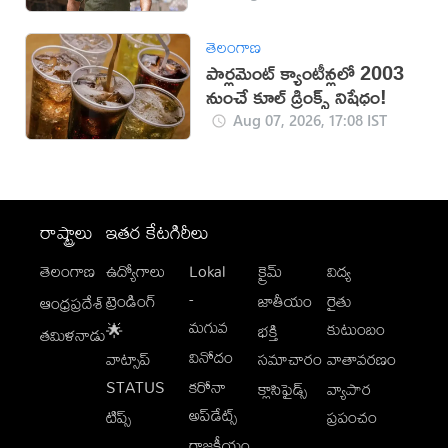
తెలంగాణ
పార్లమెంట్ క్యాంటీన్లలో 2003
నుంచే కూల్ డ్రింక్స్ నిషేధం!
Aug 07, 2026, 17:08 IST
రాష్ట్రాలు
ఇతర కేటగిరీలు
తెలంగాణ
ఉద్యోగాలు
Lokal
క్రైమ్
విద్య
-
ట్రెండింగ్
జాతీయం
రైతు
ఆంధ్రప్రదేశ్
మగువ
కుటుంబం
🌟
భక్తి
తమిళనాడు
వినోదం
వాట్సాప్
సమాచారం
వాతావరణం
STATUS
కరోనా
క్లాసిఫైడ్స్
వ్యాపార
అప్‌డేట్స్
టిప్స్
ప్రపంచం
రాజకీయం