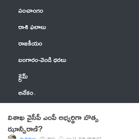
పంచాంగం
రాశి ఫలాలు
రాజకీయం
బంగారం-వెండి ధరలు
క్రైమ్
అనేకం
విశాఖ వైసీపీ ఎంపీ అభ్యర్థిగా బొత్స
ఝాన్సీరాణి?
By Rathod
9021
Jun 13, 2026, 09:06 IST