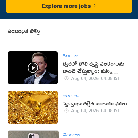
Explore more jobs
సంబంధిత పోస్ట్
తెలంగాణ
త్వరలో తొలి దృష్టి పరికరాలను
లాంచ్ చేస్తున్నాం: మస్క్
(వీడియో)
Aug 04, 2026, 04:08 IST
తెలంగాణ
స్వల్పంగా తగ్గిన బంగారం ధరలు
Aug 04, 2026, 04:08 IST
తెలంగాణ