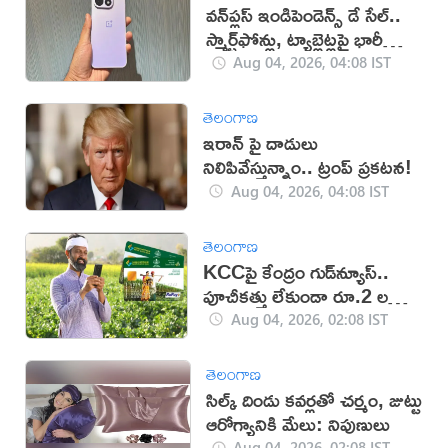
వన్‌ప్లస్ ఇండిపెండెన్స్ డే సేల్..
స్మార్ట్‌ఫోన్లు, ట్యాబ్లెట్లపై భారీ
తగ్గింపులు
Aug 04, 2026, 04:08 IST
తెలంగాణ
ఇరాన్ పై దాడులు
నిలిపివేస్తున్నాం.. ట్రంప్ ప్రకటన!
Aug 04, 2026, 04:08 IST
తెలంగాణ
KCCపై కేంద్రం గుడ్‌న్యూస్..
పూచీకత్తు లేకుండా రూ.2 లక్షల
వరకు రుణం
Aug 04, 2026, 02:08 IST
తెలంగాణ
సిల్క్ దిండు కవర్లతో చర్మం, జుట్టు
ఆరోగ్యానికి మేలు: నిపుణులు
Aug 04, 2026, 02:08 IST