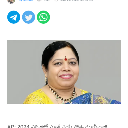
AP: 2024 ఎన్నికల్లో మాజీ ఎంపీ బొత్స ఝాన్సీరాణి