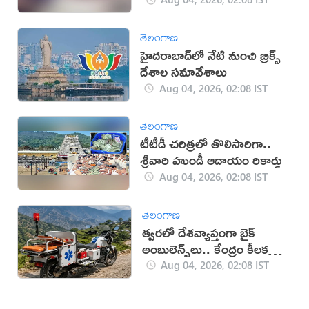
తెలంగాణ
హైదరాబాద్‌లో నేటి నుంచి బ్రిక్స్
దేశాల సమావేశాలు
Aug 04, 2026, 02:08 IST
తెలంగాణ
టీటీడీ చరిత్రలో తొలిసారిగా..
శ్రీవారి హుండీ ఆదాయం రికార్డు
Aug 04, 2026, 02:08 IST
తెలంగాణ
త్వరలో దేశవ్యాప్తంగా బైక్
అంబులెన్స్‌లు.. కేంద్రం కీలక
నిర్ణయం!
Aug 04, 2026, 02:08 IST