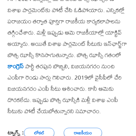
విశాఖ పార్లమెంట్‌కు పోటీ చేసి ఓడిపోయారు. ఎన్నికల్లో
పరాజయం తర్వాత పూర్తిగా రాజకీయ కార్యకలాపాలను
తగ్గించేశారు. మళ్లీ ఇప్పుడు ఆమె రాజకీయాల్లో యాక్టివ్
అయ్యారు. అయితే విశాఖ పార్లమెంట్ సీటుకు ఇన్‌ఛార్జ్‌గా
బొత్స ఝాన్సీ కొనసాగుతున్నారు. బొత్స ఝాన్సీ గతంలో
కాంగ్రెస్
పార్టీ తరఫున బొబ్బిలి, విజయనగరం నుంచి
ఎంపీగా రెండు సార్లు గెలిచారు. 2019లో వైసీపీలో చేరి
విజయనగరం ఎంపీ సీటు ఆశించారు. కానీ ఆమెకు
దొరకలేదు. ఇప్పుడు బొత్స ఝాన్సీకి మళ్లీ విశాఖ ఎంపీ
సీటుకు పోటీ చేయబోతున్నారని సమాచారం.
ట్యాగ్స్ :
లోకల్
రాజకీయం