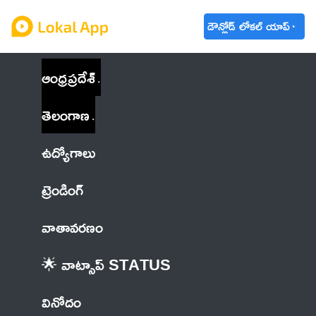
డౌన్లోడ్ లోకల్ యాప్
ఆంధ్రప్రదేశ్
తెలంగాణ
ఉద్యోగాలు
ట్రెండింగ్
వాతావరణం
🌟 వాట్సాప్ STATUS
వినోదం