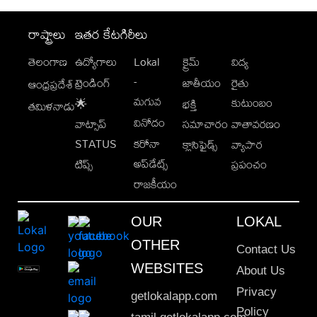
రాష్ట్రాలు
ఇతర కేటగిరీలు
తెలంగాణ
ఉద్యోగాలు
Lokal
క్రైమ్
విద్య
-
ట్రెండింగ్
జాతీయం
రైతు
ఆంధ్రప్రదేశ్
మగువ
కుటుంబం
🌟
భక్తి
తమిళనాడు
వినోదం
వాట్సాప్
సమాచారం
వాతావరణం
STATUS
కరోనా
క్లాసిఫైడ్స్
వ్యాపార
అప్‌డేట్స్
టిప్స్
ప్రపంచం
రాజకీయం
OUR
LOKAL
OTHER
Contact Us
WEBSITES
About Us
Privacy
getlokalapp.com
Policy
tamil.getlokalapp.com