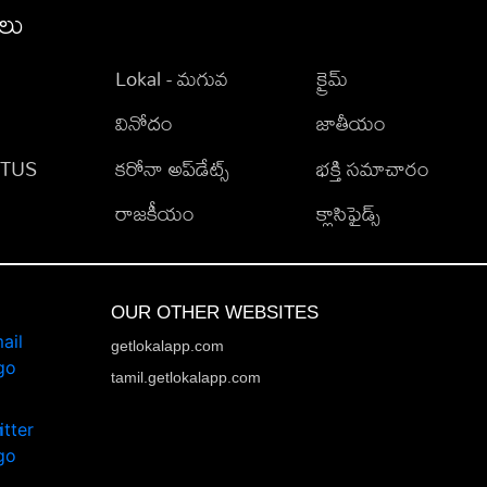
ీలు
Lokal - మగువ
క్రైమ్
వినోదం
జాతీయం
TATUS
కరోనా అప్‌డేట్స్
భక్తి సమాచారం
రాజకీయం
క్లాసిఫైడ్స్
OUR OTHER WEBSITES
getlokalapp.com
tamil.getlokalapp.com