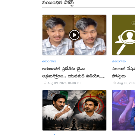
సంబంధిత పోస్ట్
తెలంగాణ
తెలంగాణ
అరుణాచల్‌ ప్రదేశ్‌ను చైనా
పంజాబ్ నేషన
ఆక్రమిస్తోంది.. యువకుడి వీడియో
పోస్టులు
వైరల్
Aug 09, 2026, 06:08 IST
Aug 09, 2026