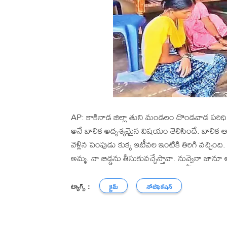
AP: కాకినాడ జిల్లా తుని మండలం దొండవాడ పరిధి
అనే బాలిక అదృశ్యమైన విషయం తెలిసిందే. బాలిక 
వెళ్లిన పెంపుడు కుక్క ఇటీవల ఇంటికి తిరిగి వచ్చింది.
అమ్మ. నా బిడ్డను తీసుకువచ్చేస్తావా. నువ్వైనా జ
ట్యాగ్స్ :
క్రైమ్
నోటిఫికేషన్