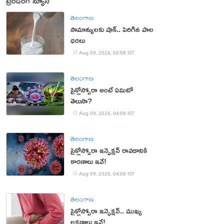
ట్రెండింగ్ న్యూస్
తెలంగాణ
సామాన్యులకు షాక్.. పెరిగిన పాల
ధరలు
Aug 09, 2026, 06:08 IST
తెలంగాణ
సైక్లోస్పోరా అంటే ఏమిటో
తెలుసా?
Aug 09, 2026, 04:08 IST
తెలంగాణ
సైక్లోస్పోరా ఇన్ఫెక్షన్ రావడానికి
కారణాలు ఇవే!
Aug 09, 2026, 04:08 IST
తెలంగాణ
సైక్లోస్పోరా ఇన్ఫెక్షన్.. ముఖ్య
లక్షణాలు ఇవే!