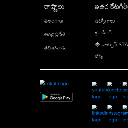
రాష్ట్రాలు
ఇతర కేటగిర
తెలంగాణ
ఉద్యోగాలు
ట్రెండింగ్
ఆంధ్రప్రదేశ్
🌟 వాట్సాప్ S
తమిళనాడు
టిప్స్