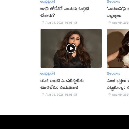
ఆంధ్రప్రదేశ్
తెలంగాణ
జగన్ లోకేశ్‌నే ఎందుకు టార్గెట్
'వారణాసి'పై బ
చేశారు?
వ్యాఖ్యలు
Aug 09, 2026, 05:08 IST
Aug 09, 2026
ఆంధ్రప్రదేశ్
తెలంగాణ
యశ్ లాంటి సూపర్‌స్టార్‌ను
మాజీ భర్తలు 
చూడలేదు: నయనతార
పట్టుకున్నా: 
Aug 09, 2026, 05:08 IST
Aug 09, 2026