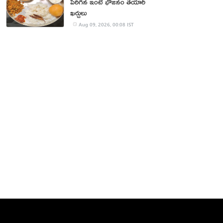
పెరిగిన ఇంటి భోజనం తయారీ
ఖర్చులు
Aug 09, 2026, 00:08 IST