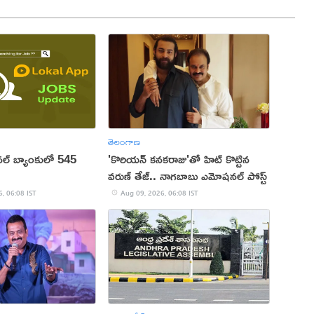
తెలంగాణ
ల్ బ్యాంకులో 545
'కొరియన్ కనకరాజు'తో హిట్ కొట్టిన
వరుణ్ తేజ్.. నాగబాబు ఎమోషనల్ పోస్ట్
, 06:08 IST
Aug 09, 2026, 06:08 IST