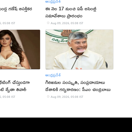
ఆంధ్రప్రదేశ్
ండ్ల గణేష్ ఆసక్తికర
ఈ నెల 17 నుంచి ఏపీ అసెంబ్లీ
సమావేశాలు ప్రారంభం
, 05:08 IST
Aug 09, 2026, 05:08 IST
ఆంధ్రప్రదేశ్
ఛీటింగ్ చేస్తుండగా
గిరిజనుల సంస్కృతి, సంప్రదాయాలు
నటి శ్వేతా తివారీ
దేశానికి గర్వకారణం: సీఎం చంద్రబాబు
, 05:08 IST
Aug 09, 2026, 05:08 IST