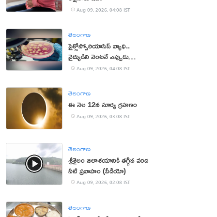
Aug 09, 2026, 04:08 IST
తెలంగాణ
సైక్లోస్పోరియాసిస్ వ్యాధి..
వైద్యుడిని వెంటనే ఎప్పుడు
సంప్రదించాలంటే?
Aug 09, 2026, 04:08 IST
తెలంగాణ
ఈ నెల 12న సూర్య గ్రహణం
Aug 09, 2026, 03:08 IST
తెలంగాణ
శ్రీశైలం జలాశయానికి తగ్గిన వరద
నీటి ప్రవాహం (వీడియో)
Aug 09, 2026, 02:08 IST
తెలంగాణ