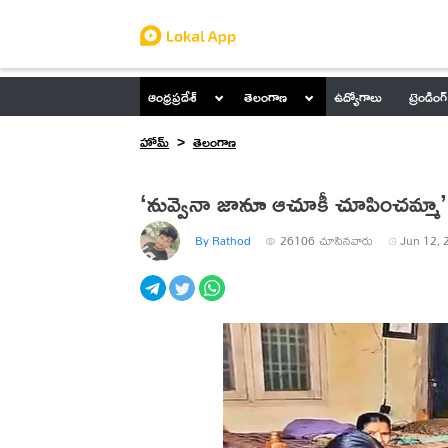
ఆంధ్రప్రదేశ్
తెలంగాణ
ఉద్యోగాలు
ట్రెండింగ్
హోమ్
తెలంగాణ
‘నువ్వైనా జానూ ఆచూకీ చూపించమ్మా’.. 
By Rathod
26106
చూసినవారు
Jun 12, 