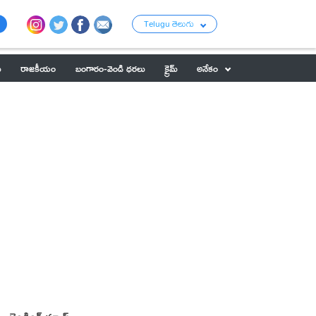
Telugu తెలుగు
ు
రాజకీయం
బంగారం-వెండి ధరలు
క్రైమ్
అనేకం