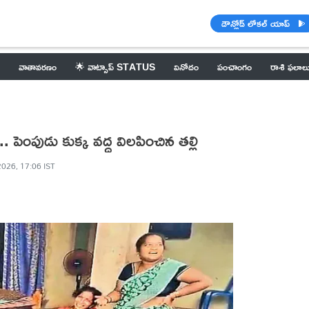
డౌన్లోడ్ లోకల్ యాప్
వాతావరణం
🌟 వాట్సాప్ STATUS
వినోదం
పంచాంగం
రాశి ఫలాల
పెంపుడు కుక్క వద్ద విలపించిన తల్లి
2026, 17:06 IST