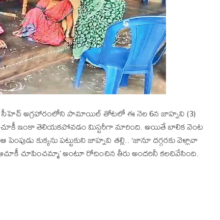
 సీహెచ్ అగ్రహారంలోని పామాయిల్ తోటలో ఈ నెల 6న జాహ్నవి (3)
ఆచూకీ ఇంకా తెలియకపోవడం మిస్టరీగా మారింది. అయితే బాలిక వెంట
 ఆ పెంపుడు కుక్కను పట్టుకుని జాహ్నవి తల్లి.. ‘జానూ దగ్గరకు వెళ్లావా
ానూ ఆచూకీ చూపించమ్మా’ అంటూ రోదించిన తీరు అందరినీ కలచివేసింది.