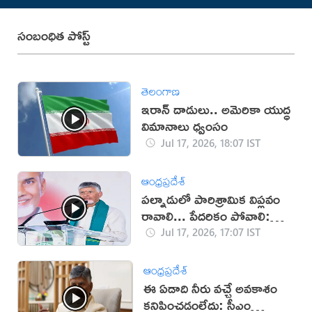
సంబంధిత పోస్ట్
తెలంగాణ
ఇరాన్‌ దాడులు.. అమెరికా యుద్ధ
విమానాలు ధ్వంసం
Jul 17, 2026, 18:07 IST
ఆంధ్రప్రదేశ్
పల్నాడులో పారిశ్రామిక విప్లవం
రావాలి... పేదరికం పోవాలి:
చంద్రబాబు
Jul 17, 2026, 17:07 IST
ఆంధ్రప్రదేశ్
ఈ ఏడాది నీరు వచ్చే అవకాశం
కనిపించడంలేదు: సీఎం