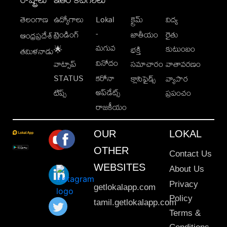
తెలంగాణ
ఉద్యోగాలు
Lokal
క్రైమ్
విద్య
-
ట్రెండింగ్
జాతీయం
రైతు
ఆంధ్రప్రదేశ్
మగువ
కుటుంబం
🌟
భక్తి
తమిళనాడు
వినోదం
వాట్సాప్
సమాచారం
వాతావరణం
STATUS
కరోనా
క్లాసిఫైడ్స్
వ్యాపార
అప్‌డేట్స్
టిప్స్
ప్రపంచం
రాజకీయం
OUR
LOKAL
OTHER
Contact Us
WEBSITES
About Us
Privacy
getlokalapp.com
Policy
tamil.getlokalapp.com
Terms &