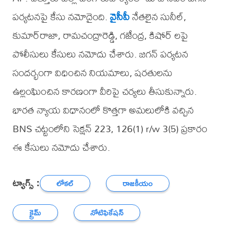
పర్యటనపై కేసు నమోదైంది.
వైసీపీ
నేతలైన సునీల్‌,
కుమార్‌రాజా, రామచంద్రారెడ్డి, గజేంద్ర, కిషోర్‌ లపై
పోలీసులు కేసులు నమోదు చేశారు. జగన్‌ పర్యటన
సందర్భంగా విధించిన నియమాలు, షరతులను
ఉల్లంఘించిన కారణంగా వీరిపై చర్యలు తీసుకున్నారు.
భారత న్యాయ విధానంలో కొత్తగా అమలులోకి వచ్చిన
BNS చట్టంలోని సెక్షన్ 223, 126(1) r/w 3(5) ప్రకారం
ఈ కేసులు నమోదు చేశారు.
ట్యాగ్స్ :
లోకల్
రాజకీయం
క్రైమ్
నోటిఫికేషన్