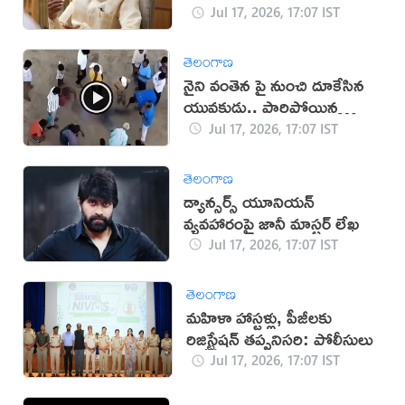
చంద్రబాబు
Jul 17, 2026, 17:07 IST
తెలంగాణ
నైని వంతెన పై నుంచి దూకేసిన
యువకుడు.. పారిపోయిన
యువతి!
Jul 17, 2026, 17:07 IST
తెలంగాణ
డ్యాన్సర్స్ యూనియన్
వ్యవహారంపై జానీ మాస్టర్ లేఖ
Jul 17, 2026, 17:07 IST
తెలంగాణ
మహిళా హాస్టళ్లు, పీజీలకు
రిజిస్ట్రేషన్ తప్పనిసరి: పోలీసులు
Jul 17, 2026, 17:07 IST