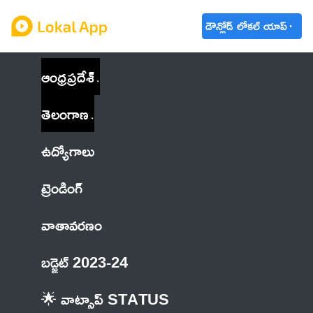
డౌన్లోడ్ లోకల్ యాప్
ఆంధ్రప్రదేశ్
తెలంగాణ
ఉద్యోగాలు
ట్రెండింగ్
వాతావరణం
బడ్జెట్ 2023-24
🌟 వాట్సాప్ STATUS