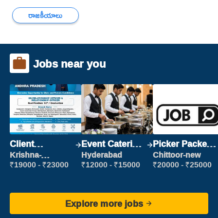
రాజకీయాలు
Jobs near you
Client
Event Catering
Picker Packer
Relationship
Staff
(Picking &
Krishna-
Hyderabad
Chittoor-new
vijayawada
Executive
Packing)
₹19000 - ₹23000
₹12000 - ₹15000
₹20000 - ₹25000
Explore more jobs