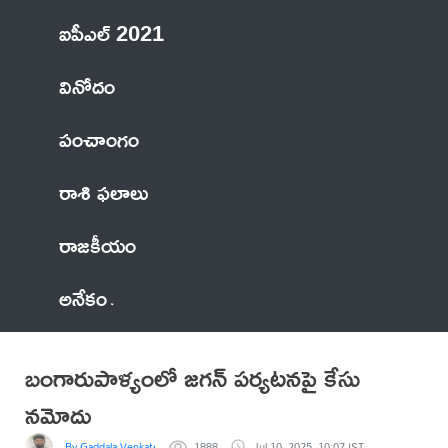
ఐపీఎల్ 2021
వినోదం
పంచాంగం
రాశి ఫలాలు
రాజకీయం
అనేకం
బంగారుపాళ్యంలో జగన్‌ పర్యటనపై కేసు
నమోదు
By Gaddala VenkateswaraRao
1888
Jul 10, 2025, 10:07 IST