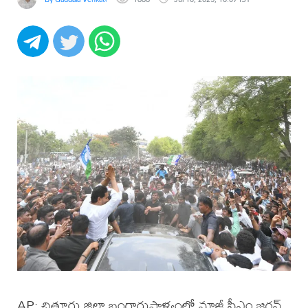
AP: చిత్తూరు జిల్లా బంగారుపాళ్యంలో మాజీ సీఎం జగన్‌