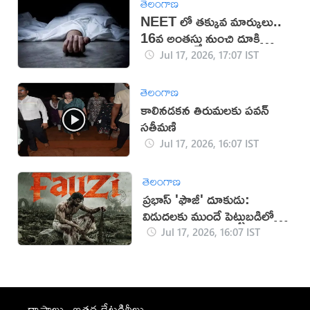
తెలంగాణ
NEET లో తక్కువ మార్కులు..
16వ అంతస్తు నుంచి దూకి
ఆత్మహత్య
Jul 17, 2026, 17:07 IST
తెలంగాణ
కాలినడకన తిరుమలకు పవన్‌
సతీమణి
Jul 17, 2026, 16:07 IST
తెలంగాణ
ప్రభాస్ 'ఫౌజీ' దూకుడు:
విడుదలకు ముందే పెట్టుబడిలో
సగం రికవరీ!
Jul 17, 2026, 16:07 IST
రాష్ట్రాలు
ఇతర కేటగిరీలు