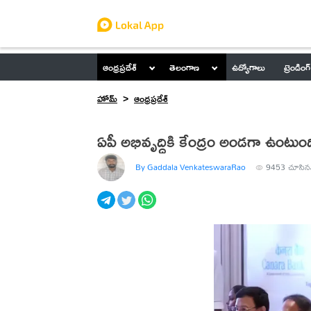
ఆంధ్రప్రదేశ్
తెలంగాణ
ఉద్యోగాలు
ట్రెండింగ్
హోమ్
ఆంధ్రప్రదేశ్
ఏపీ అభివృద్ధికి కేంద్రం అండగా ఉంటుం
By Gaddala VenkateswaraRao
9453
చూసిన