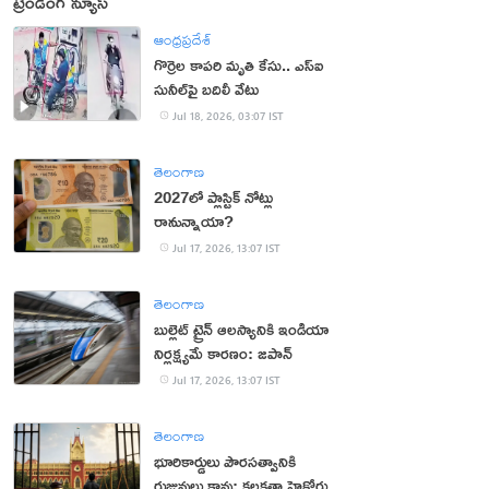
ట్రెండింగ్ న్యూస్
ఆంధ్రప్రదేశ్
గొర్రెల కాపరి మృతి కేసు.. ఎస్ఐ
సునీల్‌పై బదిలీ వేటు
Jul 18, 2026, 03:07 IST
తెలంగాణ
2027లో ప్లాస్టిక్ నోట్లు
రానున్నాయా?
Jul 17, 2026, 13:07 IST
తెలంగాణ
బుల్లెట్ ట్రైన్ ఆలస్యానికి ఇండియా
నిర్లక్ష్యమే కారణం: జపాన్
Jul 17, 2026, 13:07 IST
తెలంగాణ
భూరికార్డులు పౌరసత్వానికి
రుజువులు కావు: కలకత్తా హైకోర్టు