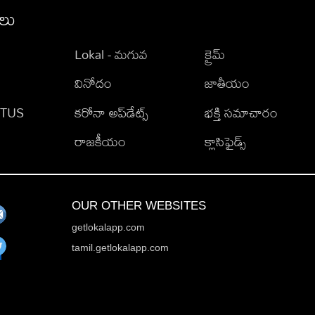
ీలు
Lokal - మగువ
క్రైమ్
వినోదం
జాతీయం
TATUS
కరోనా అప్‌డేట్స్
భక్తి సమాచారం
రాజకీయం
క్లాసిఫైడ్స్
OUR OTHER WEBSITES
getlokalapp.com
tamil.getlokalapp.com