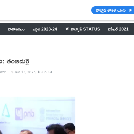
డౌన్లోడ్ లోకల్ యాప్
వాతావరణం
బడ్జెట్ 2023-24
🌟 వాట్సాప్ STATUS
ఐపీఎల్ 2021
ది: తంబిదురై
వారు
Jun 13, 2025, 18:06 IST