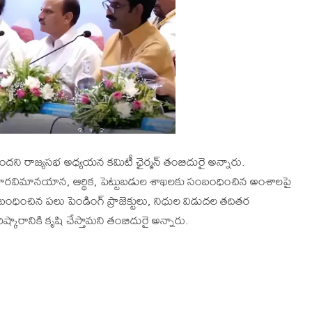
ంటుందని రాజ్యసభ అధ్యయన కమిటీ ఛైర్మన్‌ తంబిదురై అన్నారు.
పౌరవిమానయాన, ఆర్థిక, పెట్టుబడుల శాఖలకు సంబంధించిన అంశాలపై
ంధించిన పలు పెండింగ్ ప్రాజెక్టులు, నిధుల విడుదల తదితర
ిష్కారానికి కృషి చేస్తామని తంబిదురై అన్నారు.