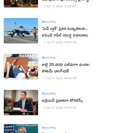
Jul 17, 2026, 12:07 IST
తెలంగాణ
‘పిచ్ బ్లాక్’ సైనిక విన్యాసాల‌కు..
ఐఏఎఫ్ ర‌ఫేల్ యుద్ధ విమానాలు
Jul 17, 2026, 09:07 IST
తెలంగాణ
జులై 20 వరకు సజీవంగా ఉంటా:
సోనమ్‌ వాంగ్‌చుక్‌
Jul 17, 2026, 06:07 IST
తెలంగాణ
ఉక్రెయిన్ ప్రధానిగా కోరెట్‌స్కీ
Jul 17, 2026, 03:07 IST
తెలంగాణ