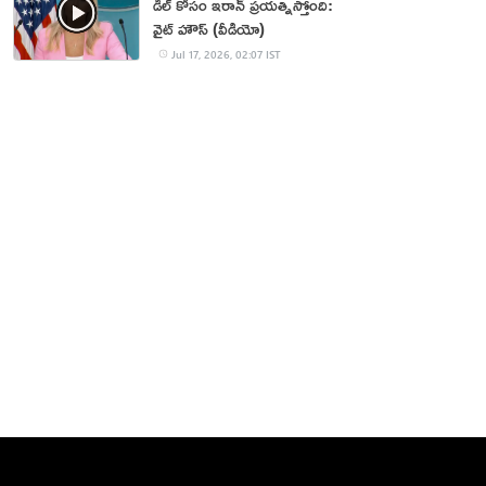
డీల్ కోసం ఇరాన్ ప్రయత్నిస్తోంది:
వైట్ హౌస్ (వీడియో)
Jul 17, 2026, 02:07 IST