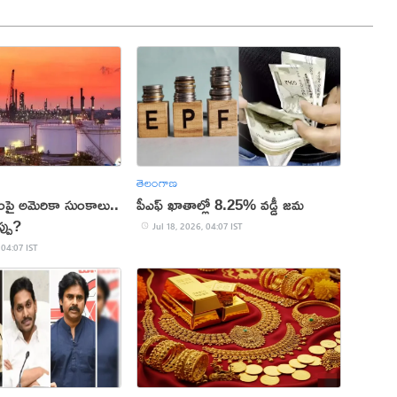
తెలంగాణ
పై అమెరికా సుంకాలు..
పీఎఫ్ ఖాతాల్లో 8.25% వడ్డీ జమ
్పు?
Jul 18, 2026, 04:07 IST
 04:07 IST