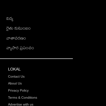
విద్య
రైతు కుటుంబం
వాతావరణం
వ్యాపార ప్రపంచం
LOKAL
Contact Us
About Us
Privacy Policy
Terms & Conditions
Advertise with us