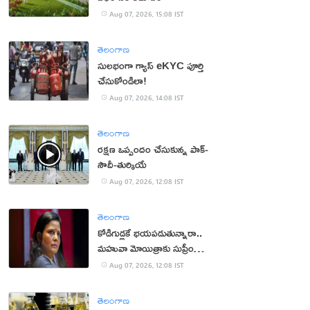
Aug 07, 2026, 15:08 IST
తెలంగాణ
సులభంగా గ్యాస్ eKYC పూర్తి
చేసుకోండిలా!
Aug 07, 2026, 14:08 IST
తెలంగాణ
రక్షణ ఒప్పందం చేసుకున్న పాక్‌-
సౌదీ-తుర్కియే
Aug 07, 2026, 12:08 IST
తెలంగాణ
కోడిగుడ్లకే భయపడుతున్నారా..
మహువా మోయిత్రాకు సుప్రీం
చురకలు
Aug 07, 2026, 12:08 IST
తెలంగాణ