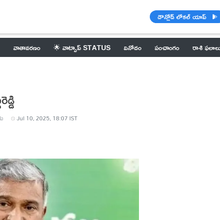
డౌన్లోడ్ లోకల్ యాప్
వాతావరణం
🌟 వాట్సాప్ STATUS
వినోదం
పంచాంగం
రాశి ఫలాల
డ్డి
రు
Jul 10, 2025, 18:07 IST