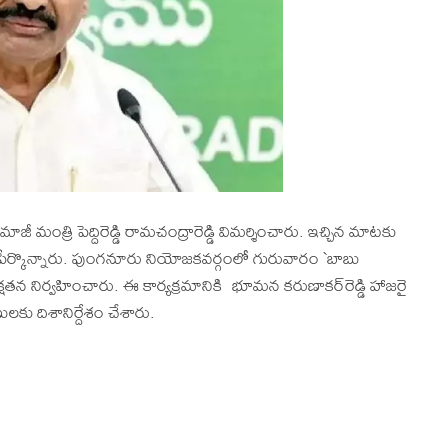
ీ మంత్రి పెద్దిరెడ్డి రామ‌చంద్రారెడ్డి విమ‌ర్శించారు. ఇచ్చిన మాటకు
పేర్కొన్నారు. పుంగనూరు నియోజకవర్గంలో గురువారం `బాబు
య‌క్ష‌త‌న నిర్వ‌హించారు. ఈ కార్య‌క్ర‌మానికి భూమ‌న క‌రుణాక‌ర్‌రెడ్డి హాజ‌రై
ేణుల‌కు దిశానిర్దేశం చేశారు.