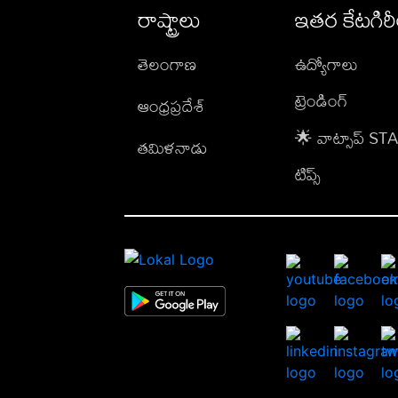
రాష్ట్రాలు
ఇతర కేటగిర
తెలంగాణ
ఉద్యోగాలు
ట్రెండింగ్
ఆంధ్రప్రదేశ్
🌟 వాట్సాప్ S
తమిళనాడు
టిప్స్