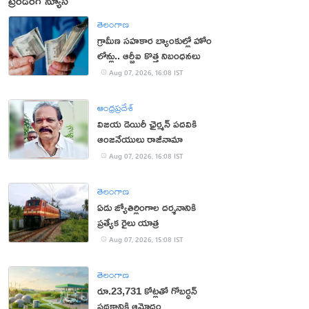
ట్రెండింగ్ న్యూస్
తెలంగాణ
గ్రామీణ సహకార బ్యాంకుల్లో హోం
లోన్లు.. ఆర్బీఐ కొత్త నిబంధనలు
Aug 07, 2026, 16:08 IST
ఆంధ్రప్రదేశ్
విజయ డెయిరీ ఛైర్మన్ పదవికి
ఆంజనేయులు రాజీనామా
Aug 07, 2026, 16:08 IST
తెలంగాణ
ఏడు జ్యోతిర్లింగాల దర్శనానికి
ప్రత్యేక రైలు యాత్ర
Aug 07, 2026, 15:08 IST
తెలంగాణ
రూ.23,731 కోట్లతో గోబర్ధన్
పథకానికి ఆమోదం