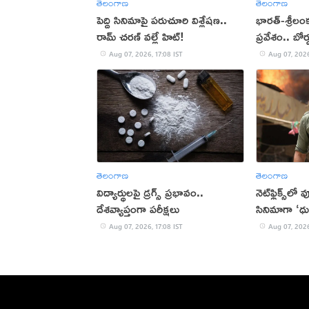
తెలంగాణ
తెలంగాణ
పెద్ది సినిమాపై పరుచూరి విశ్లేషణ..
భారత్-శ్రీలం
రామ్ చరణ్ వల్లే హిట్!
ప్రవేశం.. బోర
Aug 07, 2026, 17:08 IST
Aug 07, 2026
తెలంగాణ
తెలంగాణ
విద్యార్థులపై డ్రగ్స్ ప్రభావం..
నెట్‌ఫ్లిక్స్‌లో
దేశవ్యాప్తంగా పరీక్షలు
సినిమాగా ‘ధు
Aug 07, 2026, 17:08 IST
Aug 07, 2026