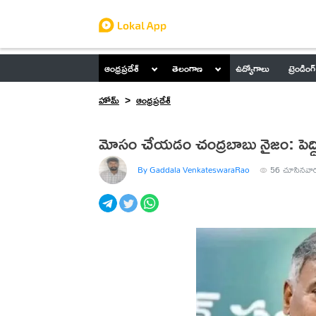
ఆంధ్రప్రదేశ్
తెలంగాణ
ఉద్యోగాలు
ట్రెండింగ్
హోమ్
ఆంధ్రప్రదేశ్
మోసం చేయ‌డం చంద్రబాబు నైజం: పెద్దిరె
By Gaddala VenkateswaraRao
56
చూసినవా