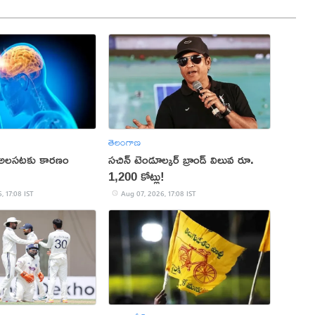
తెలంగాణ
 అలసటకు కారణం
సచిన్ టెండూల్కర్ బ్రాండ్ విలువ రూ.
1,200 కోట్లు!
, 17:08 IST
Aug 07, 2026, 17:08 IST