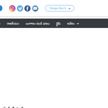
Telugu తెలుగు
ు
రాజకీయం
బంగారం-వెండి ధరలు
క్రైమ్
అనేకం