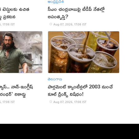
ఆంధ్రప్రదేశ్
క టెస్టులకు ఉచిత
సీఎం చంద్రబాబుపై టీడీపీ నేతల్లో
్డు ప్రకటన
అసంతృప్తి?
, 17:08 IST
Aug 07, 2026, 17:08 IST
తెలంగాణ
 వ్యూస్.. నాన్-ఇంగ్లీష్
పార్లమెంట్ క్యాంటీన్లలో 2003 నుంచే
రంధర్’ రికార్డు
కూల్ డ్రింక్స్ నిషేధం!
, 17:08 IST
Aug 07, 2026, 17:08 IST