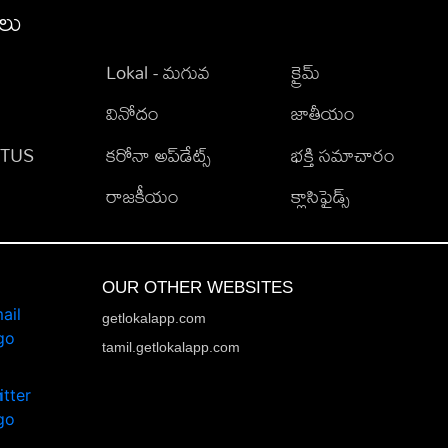
ీలు
Lokal - మగువ
క్రైమ్
వినోదం
జాతీయం
TATUS
కరోనా అప్‌డేట్స్
భక్తి సమాచారం
రాజకీయం
క్లాసిఫైడ్స్
OUR OTHER WEBSITES
getlokalapp.com
tamil.getlokalapp.com