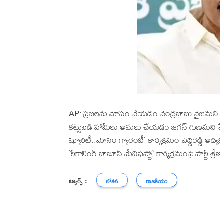
AP: ప్ర‌జ‌ల‌ను మోసం చేయ‌డం చంద్ర‌బాబు నైజ‌మ‌ని మాజ
కట్టుబడి హామీలు అమలు చేయడం జ‌గ‌న్ గుణమ‌ని 
ష్యూరిటీ..మోసం గ్యారెంటీ` కార్య‌క్ర‌మం పెద్దిరెడ్డి అధ్
`రీకాలింగ్ బాబూస్ మేనిఫెస్టో` కార్య‌క్ర‌మంపై పార్టీ శ్ర
ట్యాగ్స్ :
లోకల్
రాజకీయం