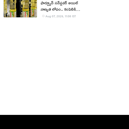
ఫార్చ్యూన్ సన్‌ఫ్లవర్ ఆయిల్
నాణ్యత లోపం.. కంపెనీకి
జరిమానా
Aug 07, 2026, 11:08 IST