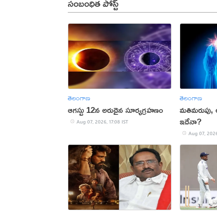
సంబంధిత పోస్ట్
తెలంగాణ
తెలంగాణ
ఆగస్టు 12న అరుదైన సూర్యగ్రహణం
మతిమరుపు,
ఇదేనా?
Aug 07, 2026, 17:08 IST
Aug 07, 2026