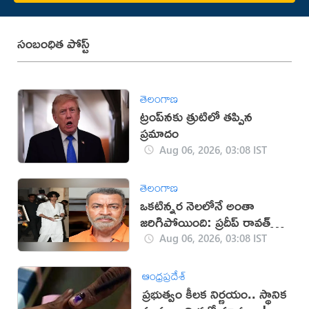
సంబంధిత పోస్ట్
తెలంగాణ
ట్రంప్‌నకు త్రుటిలో తప్పిన
ప్రమాదం
Aug 06, 2026, 03:08 IST
తెలంగాణ
ఒకటిన్నర నెలలోనే అంతా
జరిగిపోయింది: ప్రదీప్ రావత్
కుమారుడు
Aug 06, 2026, 03:08 IST
ఆంధ్రప్రదేశ్
ప్రభుత్వం కీలక నిర్ణయం.. స్థానిక