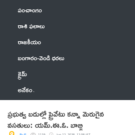
పంచాంగం
రాశి ఫలాలు
రాజకీయం
బంగారం-వెండి ధరలు
క్రైమ్
అనేకం
ప్రభుత్వ బడుల్లో ప్రైవేటు కన్నా మెరుగైన
వసతులు: యమ్.ఈ.ఓ. బాబ్జి
By P
1119
Jun 12, 2026, 12:06 IST