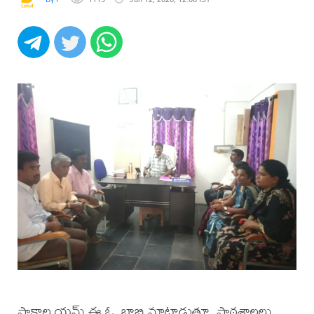
పాకాల యమ్.ఈ.ఓ. బాబ్జి మాట్లాడుతూ, పాఠశాలలు