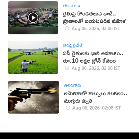
తెలంగాణ
రైతుపై కొండచిలువ దాడి..
ప్రాణాలతో బయటపడిన మహిళ
Aug 06, 2026, 02:08 IST
ఆంధ్రప్రదేశ్
ఏపీ రైతులకు భారీ అవకాశం..
రూ.10 లక్షల డ్రోన్ కేవలం రూ.2
లక్షలకే!
Aug 06, 2026, 02:08 IST
తెలంగాణ
అమెరికాలో కాల్పులు కలకలం..
ముగ్గురు మృతి
Aug 06, 2026, 02:08 IST