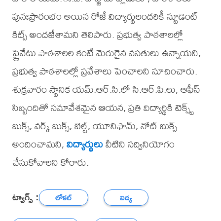
పునఃప్రారంభం అయిన రోజే విద్యార్థులందరికీ స్టూడెంట్
కిట్స్ అందజేశామని తెలిపారు. ప్రభుత్వ పాఠశాలల్లో
ప్రైవేటు పాఠశాలల కంటే మెరుగైన వసతులు ఉన్నాయని,
ప్రభుత్వ పాఠశాలల్లో ప్రవేశాలు పెంచాలని సూచించారు.
శుక్రవారం స్థానిక యమ్.ఆర్.సి.లో సి.ఆర్.పి.లు, ఆఫీస్
సిబ్బందితో సమావేశమైన ఆయన, ప్రతి విద్యార్థికి టెక్స్ట్
బుక్స్, వర్క్ బుక్స్, బెల్ట్, యూనిఫామ్, నోట్ బుక్స్
అందించామని,
విద్యార్థులు
వీటిని సద్వినియోగం
చేసుకోవాలని కోరారు.
ట్యాగ్స్ :
లోకల్
విద్య