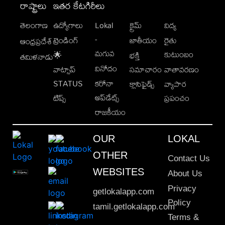
రాష్ట్రాలు
ఇతర కేటగిరీలు
తెలంగాణ
ఉద్యోగాలు
Lokal
క్రైమ్
విద్య
-
ట్రెండింగ్
జాతీయం
రైతు
ఆంధ్రప్రదేశ్
మగువ
కుటుంబం
🌟
భక్తి
తమిళనాడు
వినోదం
వాట్సాప్
సమాచారం
వాతావరణం
STATUS
కరోనా
క్లాసిఫైడ్స్
వ్యాపార
అప్‌డేట్స్
టిప్స్
ప్రపంచం
రాజకీయం
OUR
LOKAL
OTHER
Contact Us
WEBSITES
About Us
Privacy
getlokalapp.com
Policy
tamil.getlokalapp.com
Terms &