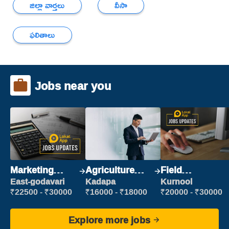
జిల్లా వార్తలు
వీసా
ఫలితాలు
Jobs near you
Marketing
Agriculture
Field
Executive
Labour
Marketing
East-godavari
Kadapa
Kurnool
Executive
₹22500 - ₹30000
₹16000 - ₹18000
₹20000 - ₹30000
Explore more jobs