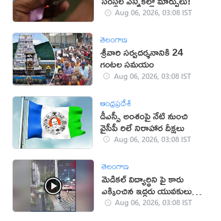
సంస్థల ఎన్నికల్లో మార్పులు!
Aug 06, 2026, 03:08 IST
తెలంగాణ
శ్రీవారి సర్వదర్శనానికి 24
గంటల సమయం
Aug 06, 2026, 03:08 IST
ఆంధ్రప్రదేశ్
డీఎస్సీ అంశంపై నేటి నుంచి
వైసీపీ రిలే నిరాహార దీక్షలు
Aug 06, 2026, 03:08 IST
తెలంగాణ
మెడికల్ విద్యార్థిని పై కారు
ఎక్కించిన ఇద్దరు యువకులు
(వీడియో)
Aug 06, 2026, 03:08 IST