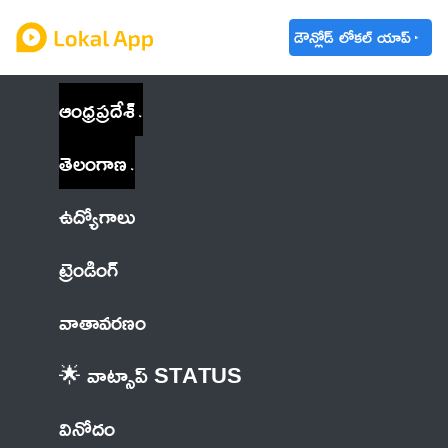
డౌన్లోడ్ లోకల్ యాప్
ఆంధ్రప్రదేశ్
తెలంగాణ
ఉద్యోగాలు
ట్రెండింగ్
వాతావరణం
🌟 వాట్సాప్ STATUS
వినోదం