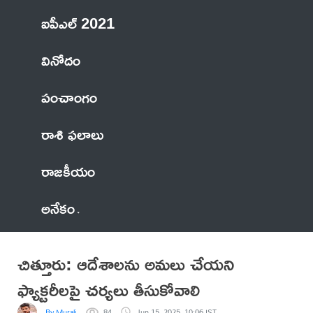
ఐపీఎల్ 2021
వినోదం
పంచాంగం
రాశి ఫలాలు
రాజకీయం
అనేకం
చిత్తూరు: ఆదేశాలను అమలు చేయని
ఫ్యాక్టరీలపై చర్యలు తీసుకోవాలి
By Murali
84
Jun 15, 2025, 10:06 IST