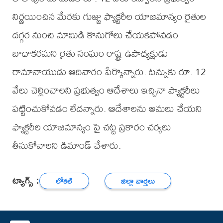
నిర్ణయించిన మేరకు గుజ్జు ఫ్యాక్టరీల యాజమాన్యం రైతుల
దగ్గర నుంచి మామిడి కొనుగోలు చేయకపోవడం
బాధాకరమని రైతు సంఘం రాష్ట్ర ఉపాధ్యక్షుడు
రామానాయుడు ఆదివారం పేర్కొన్నారు. టన్నుకు రూ. 12
వేలు చెల్లించాలని ప్రభుత్వం ఆదేశాలు ఇచ్చినా ఫ్యాక్టరీలు
పట్టించుకోవడం లేదన్నారు. ఆదేశాలను అమలు చేయని
ఫ్యాక్టరీల యాజమాన్యం పై చట్ట ప్రకారం చర్యలు
తీసుకోవాలని డిమాండ్ చేశారు.
ట్యాగ్స్ :
లోకల్
జిల్లా వార్తలు