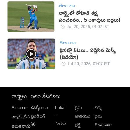
తెలంగాణ
లార్డ్స్‌లో రోహిత్ శర్మ
సంచలనం.. 5 రికార్డులు బద్దలు!
Jul 20, 2026, 01:07 IST
తెలంగాణ
ఫైనల్లో ఓటమి.. ఏడ్చేసిన మెస్సీ
(వీడియో)
Jul 20, 2026, 01:07 IST
రాష్ట్రాలు
ఇతర కేటగిరీలు
తెలంగాణ
ఉద్యోగాలు
Lokal
క్రైమ్
విద్య
-
ట్రెండింగ్
జాతీయం
రైతు
ఆంధ్రప్రదేశ్
మగువ
కుటుంబం
🌟
భక్తి
తమిళనాడు