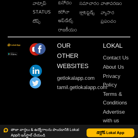
వినోదం
వాట్సాప్
సమాచారం
వాతావరణం
STATUS
కరోనా
క్లాసిఫైడ్స్
వ్యాపార
అప్‌డేట్స్
టిప్స్
ప్రపంచం
రాజకీయం
OUR
LOKAL
OTHER
Contact Us
WEBSITES
About Us
Privacy
getlokalapp.com
Policy
tamil.getlokalapp.com
Terms &
Conditions
Advertise
with us
Sitemap
తాజా వార్తలు & ఉద్యోగాలను పొందడానికి Lokal
డౌన్లోడ్ Lokal App
Appని ఇన్‌స్టాల్ చేయండి
This material may not be published, transmitted, rewritten or redistributed. © 2020 Lokal App. All rights reserved.