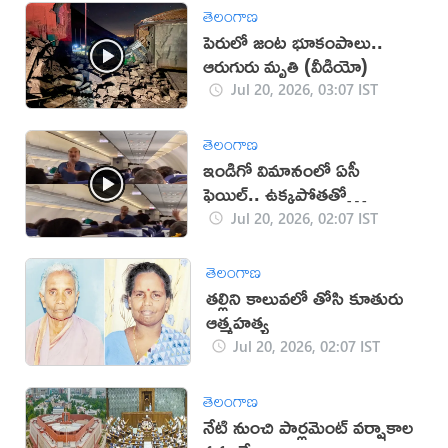
తెలంగాణ
పెరులో జంట భూకంపాలు..
ఆరుగురు మృతి (వీడియో)
Jul 20, 2026, 03:07 IST
తెలంగాణ
ఇండిగో విమానంలో ఏసీ
ఫెయిల్.. ఉక్కపోతతో
ప్రయాణికుల అవస్థలు (వీడియో)
Jul 20, 2026, 02:07 IST
తెలంగాణ
తల్లిని కాలువలో తోసి కూతురు
ఆత్మహత్య
Jul 20, 2026, 02:07 IST
తెలంగాణ
నేటి నుంచి పార్లమెంట్‌ వర్షాకాల