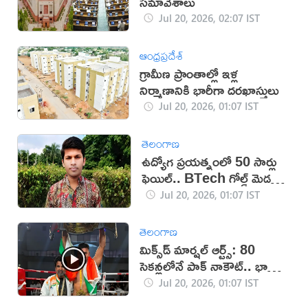
సమావేశాలు
Jul 20, 2026, 02:07 IST
ఆంధ్రప్రదేశ్
గ్రామీణ ప్రాంతాల్లో ఇళ్ల
నిర్మాణానికి భారీగా దరఖాస్తులు
Jul 20, 2026, 01:07 IST
తెలంగాణ
ఉద్యోగ ప్రయత్నంలో 50 సార్లు
ఫెయిల్‌.. BTech గోల్డ్ మెడలిస్ట్
సూసైడ్
Jul 20, 2026, 01:07 IST
తెలంగాణ
మిక్స్‌డ్ మార్షల్ ఆర్ట్స్: 80
సెకన్లలోనే పాక్ నాకౌట్.. భారత్‌
ఘన విజయం (వీడియో)
Jul 20, 2026, 01:07 IST