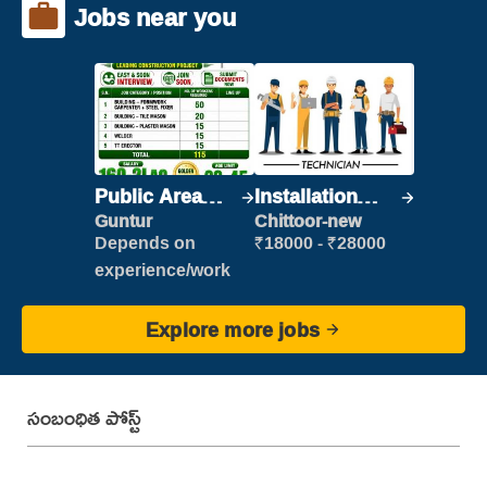
Jobs near you
Public Area
Installation
Cleaner
Engineer/
Guntur
Chittoor-new
Helper
Depends on
₹18000 - ₹28000
experience/work
Explore more jobs
సంబంధిత పోస్ట్