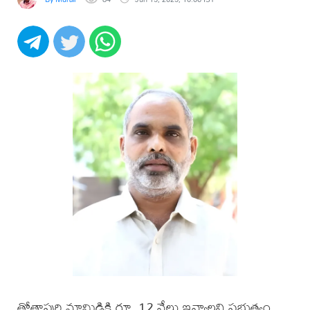
తోతాపురి మామిడికి రూ. 12 వేలు ఇవ్వాలని ప్రభుత్వం