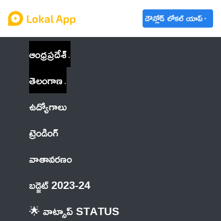
డౌన్లోడ్ లోకల్ యాప్
ఆంధ్రప్రదేశ్
తెలంగాణ
ఉద్యోగాలు
ట్రెండింగ్
వాతావరణం
బడ్జెట్ 2023-24
🌟 వాట్సాప్ STATUS