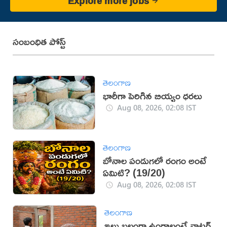
Explore more jobs
సంబంధిత పోస్ట్
తెలంగాణ
భారీగా పెరిగిన బియ్యం ధరలు
Aug 08, 2026, 02:08 IST
తెలంగాణ
బోనాల పండుగలో రంగం అంటే
ఏమిటి? (19/20)
Aug 08, 2026, 02:08 IST
తెలంగాణ
ఇల్లు బలంగా ఉండాలంటే వాటర్