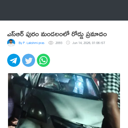
అనేకం
ఎస్ఆర్ పురం మండలంలో రోడ్డు ప్రమాదం
By P. Lakshmi prasad
2093
Jun 14, 2026, 01:06 IST