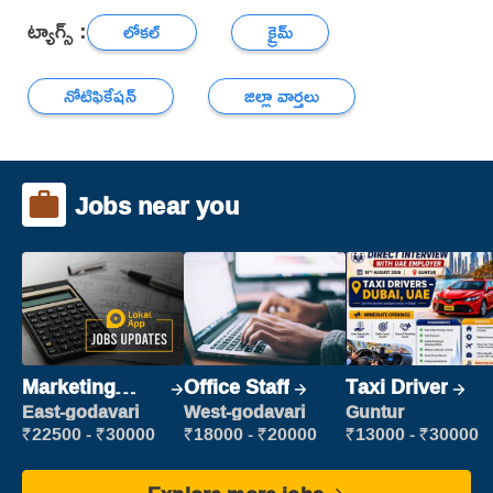
ట్యాగ్స్ :
లోకల్
క్రైమ్
నోటిఫికేషన్
జిల్లా వార్తలు
Jobs near you
Marketing
Office Staff
Taxi Driver
Executive
East-godavari
West-godavari
Guntur
₹22500 - ₹30000
₹18000 - ₹20000
₹13000 - ₹30000