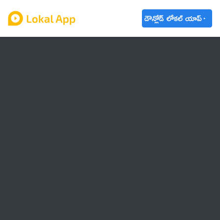
డౌన్లోడ్ లోకల్ యాప్
ఆంధ్రప్రదేశ్
తెలంగాణ
ఉద్యోగాలు
ట్రెండింగ్
వాతావరణం
🌟 వాట్సాప్ STATUS
వినోదం