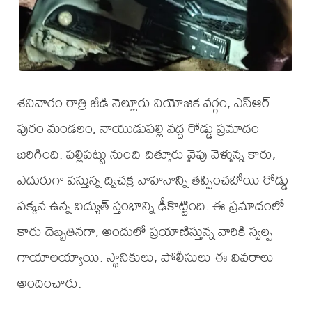
శనివారం రాత్రి జీడి నెల్లూరు నియోజక వర్గం, ఎస్ఆర్
పురం మండలం, నాయుడుపల్లి వద్ద రోడ్డు ప్రమాదం
జరిగింది. పల్లిపట్టు నుంచి చిత్తూరు వైపు వెళ్తున్న కారు,
ఎదురుగా వస్తున్న ద్విచక్ర వాహనాన్ని తప్పించబోయి రోడ్డు
పక్కన ఉన్న విద్యుత్ స్తంభాన్ని ఢీకొట్టింది. ఈ ప్రమాదంలో
కారు దెబ్బతినగా, అందులో ప్రయాణిస్తున్న వారికి స్వల్ప
గాయాలయ్యాయి. స్థానికులు, పోలీసులు ఈ వివరాలు
అందించారు.