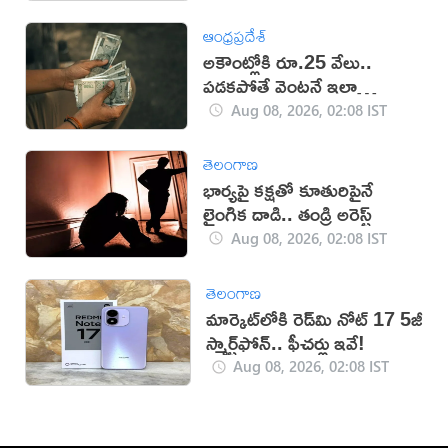
ఆంధ్రప్రదేశ్
అకౌంట్లోకి రూ.25 వేలు..
పడకపోతే వెంటనే ఇలా
చేయండి!
Aug 08, 2026, 02:08 IST
తెలంగాణ
భార్యపై కక్షతో కూతురిపైనే
లైంగిక దాడి.. తండ్రి అరెస్ట్
Aug 08, 2026, 02:08 IST
తెలంగాణ
మార్కెట్‌లోకి రెడ్‌మి నోట్ 17 5జీ
స్మార్ట్‌ఫోన్‌.. ఫీచర్లు ఇవే!
Aug 08, 2026, 02:08 IST