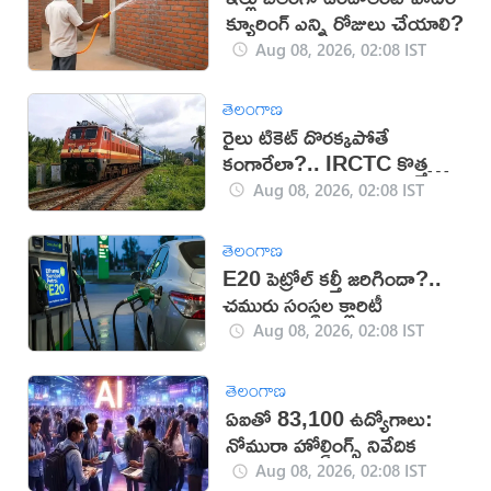
క్యూరింగ్ ఎన్ని రోజులు చేయాలి?
Aug 08, 2026, 02:08 IST
తెలంగాణ
రైలు టికెట్ దొరక్కపోతే
కంగారేలా?.. IRCTC కొత్త
సదుపాయంతో టెన్షన్‌కు చెక్
Aug 08, 2026, 02:08 IST
తెలంగాణ
E20 పెట్రోల్ కల్తీ జరిగిందా?..
చమురు సంస్థల క్లారిటీ
Aug 08, 2026, 02:08 IST
తెలంగాణ
ఏఐతో 83,100 ఉద్యోగాలు:
నోమురా హోల్డింగ్స్ నివేదిక
Aug 08, 2026, 02:08 IST