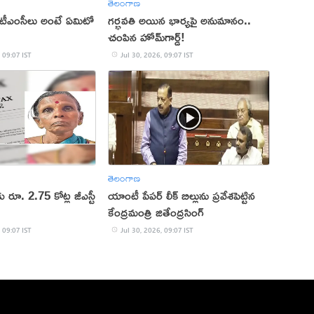
తెలంగాణ
, టీఎంసీలు అంటే ఏమిటో
గర్భవతి అయిన భార్యపై అనుమానం..
చంపిన హోమ్‌గార్డ్!
 09:07 IST
Jul 30, 2026, 09:07 IST
తెలంగాణ
రూ. 2.75 కోట్ల జీఎస్టీ
యాంటీ పేపర్ లీక్ బిల్లును ప్రవేశపెట్టిన
కేంద్రమంత్రి జితేంద్రసింగ్
 09:07 IST
Jul 30, 2026, 09:07 IST