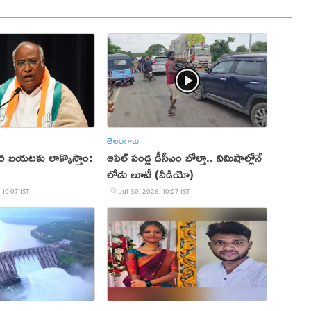
తెలంగాణ
చి బయటకు లాక్కొస్తాం:
ఆపిల్‌ పండ్ల డీసీఎం బోల్తా.. నిమిషాల్లోనే
లోడు లూటీ (వీడియో)
 10:07 IST
Jul 30, 2026, 10:07 IST