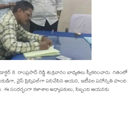
ా డాక్టర్ కె. రాంప్రసాద్ రెడ్డి శుక్రవారం బాధ్యతలు స్వీకరించారు. గతంలో
్యాపకుడిగా, వైస్ ప్రిన్సిపల్‌గా పనిచేసిన ఆయన, ఇటీవల పదోన్నతి పొంది
రు. ఈ సందర్భంగా కళాశాల అధ్యాపకులు, సిబ్బంది ఆయనకు