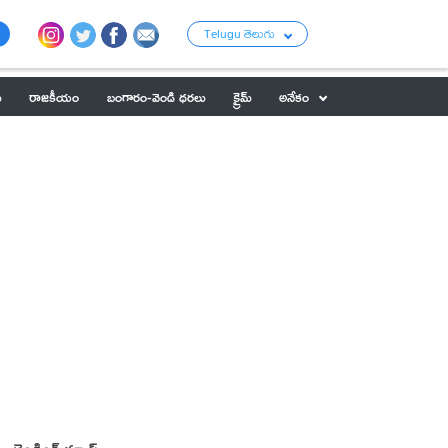
Telugu తెలుగు
ు
రాజకీయం
బంగారం-వెండి ధరలు
క్రైమ్
అనేకం