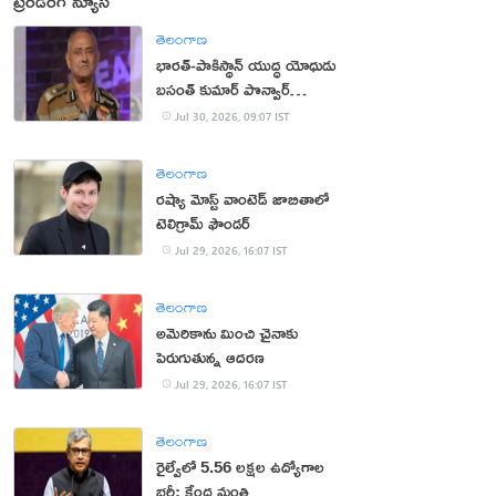
ట్రెండింగ్ న్యూస్
తెలంగాణ
భార‌త్‌-పాకిస్థాన్ యుద్ధ యోధుడు
బ‌సంత్ కుమార్ పొన్వార్‌
క‌న్నుమూత‌
Jul 30, 2026, 09:07 IST
తెలంగాణ
రష్యా మోస్ట్ వాంటెడ్ జాబితాలో
టెలిగ్రామ్ ఫౌండర్
Jul 29, 2026, 16:07 IST
తెలంగాణ
అమెరికాను మించి చైనాకు
పెరుగుతున్న ఆదరణ
Jul 29, 2026, 16:07 IST
తెలంగాణ
రైల్వేలో 5.56 లక్షల ఉద్యోగాల
భర్తీ: కేంద్ర మంత్రి