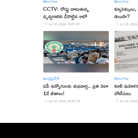
తెలంగాణ
తెలంగాణ
CCTV: రోడ్డు దాటుతున్న
క్యూసెక్కులు
వృద్ధురాలిని ఢీకొట్టిన ఆటో
తెలుసా?
Jul 30, 2026, 10:07 IST
Jul 30, 2026,
ఆంధ్రప్రదేశ్
తెలంగాణ
ఏపీ ఉద్యోగులకు శుభవార్త.. ప్రతి నెలా
కూలీ మహిళకు 
1నే జీతాలు!
నోటీసులు
Jul 30, 2026, 09:07 IST
Jul 30, 2026,