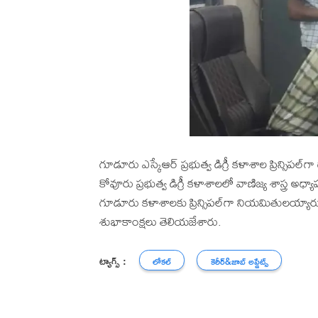
గూడూరు ఎస్కేఆర్ ప్రభుత్వ డిగ్రీ కళాశాల ప్రిన్సిపల్‌గ
కోవూరు ప్రభుత్వ డిగ్రీ కళాశాలలో వాణిజ్య శాస్త్ర అధ
గూడూరు కళాశాలకు ప్రిన్సిపల్‌గా నియమితులయ్యా
శుభాకాంక్షలు తెలియజేశారు.
ట్యాగ్స్ :
లోకల్
కెరీర్‌&జాబ్ అప్డేట్స్