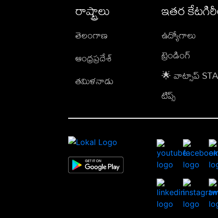
రాష్ట్రాలు
ఇతర కేటగిర
తెలంగాణ
ఉద్యోగాలు
ట్రెండింగ్
ఆంధ్రప్రదేశ్
🌟 వాట్సాప్ S
తమిళనాడు
టిప్స్