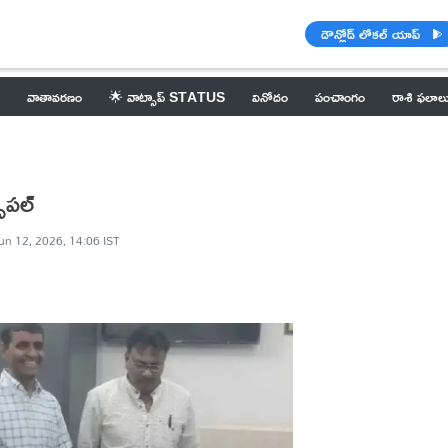
డౌన్లోడ్ లోకల్ యాప్
వాతావరణం
🌟 వాట్సాప్ STATUS
వినోదం
పంచాంగం
రాశి ఫలాల
సిపల్
un 12, 2026, 14:06 IST