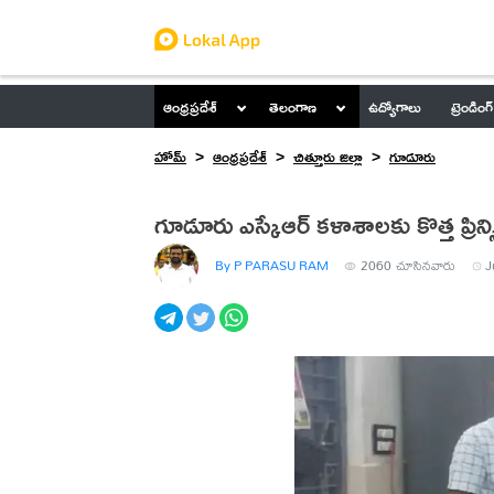
ఆంధ్రప్రదేశ్
తెలంగాణ
ఉద్యోగాలు
ట్రెండింగ్
హోమ్
ఆంధ్రప్రదేశ్
చిత్తూరు జిల్లా
గూడూరు
గూడూరు ఎస్కేఆర్ కళాశాలకు కొత్త ప్రిన్
By P PARASU RAM
2060
చూసినవారు
J