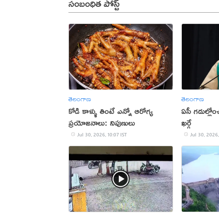
సంబంధిత పోస్ట్
తెలంగాణ
తెలంగాణ
కోడి కాళ్ళు తింటే ఎన్నో ఆరోగ్య
ఏసీ గదుల్లోం
ప్రయోజనాలు: నిపుణులు
ఖర్గే
Jul 30, 2026, 10:07 IST
Jul 30, 2026,