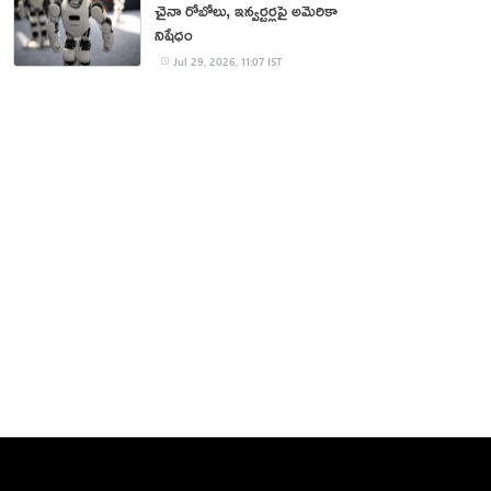
చైనా రోబోలు, ఇన్వర్టర్లపై అమెరికా
నిషేధం
Jul 29, 2026, 11:07 IST