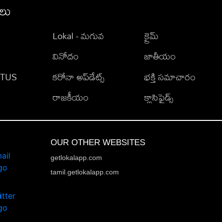
ీలు
Lokal - మగువ
క్రైమ్
వినోదం
జాతీయం
TATUS
కరోనా అప్‌డేట్స్
భక్తి సమాచారం
రాజకీయం
క్లాసిఫైడ్స్
OUR OTHER WEBSITES
getlokalapp.com
tamil.getlokalapp.com