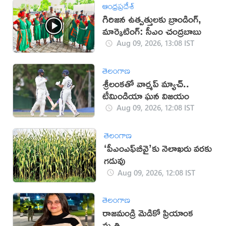
ఆంధ్రప్రదేశ్
గిరిజన ఉత్పత్తులకు బ్రాండింగ్,
మార్కెటింగ్: సీఎం చంద్రబాబు
Aug 09, 2026, 13:08 IST
తెలంగాణ
శ్రీలంకతో వార్మప్‌ మ్యాచ్..
టీమిండియా ఘన విజయం
Aug 09, 2026, 12:08 IST
తెలంగాణ
‘పీఎంఎఫ్‌బీవై’కు నెలాఖరు వరకు
గడువు
Aug 09, 2026, 12:08 IST
తెలంగాణ
రాజమండ్రి మెడికో ప్రియాంక
మృతి