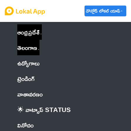
డౌన్లోడ్ లోకల్ యాప్
ఆంధ్రప్రదేశ్
తెలంగాణ
ఉద్యోగాలు
ట్రెండింగ్
వాతావరణం
🌟 వాట్సాప్ STATUS
వినోదం