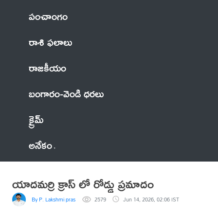
పంచాంగం
రాశి ఫలాలు
రాజకీయం
బంగారం-వెండి ధరలు
క్రైమ్
అనేకం
యాదమర్రి క్రాస్ లో రోడ్డు ప్రమాదం
By P. Lakshmi prasad
2579
Jun 14, 2026, 02:06 IST