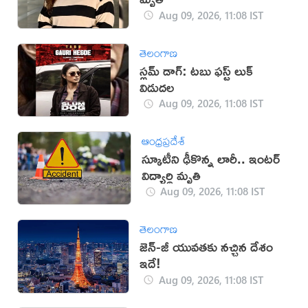
Aug 09, 2026, 11:08 IST
తెలంగాణ
స్లమ్ డాగ్: టబు ఫస్ట్ లుక్
విడుదల
Aug 09, 2026, 11:08 IST
ఆంధ్రప్రదేశ్
స్కూటీని ఢీకొన్న లారీ.. ఇంటర్‌
విద్యార్థి మృతి
Aug 09, 2026, 11:08 IST
తెలంగాణ
జెన్-జీ యువతకు నచ్చిన దేశం
ఇదే!
Aug 09, 2026, 11:08 IST