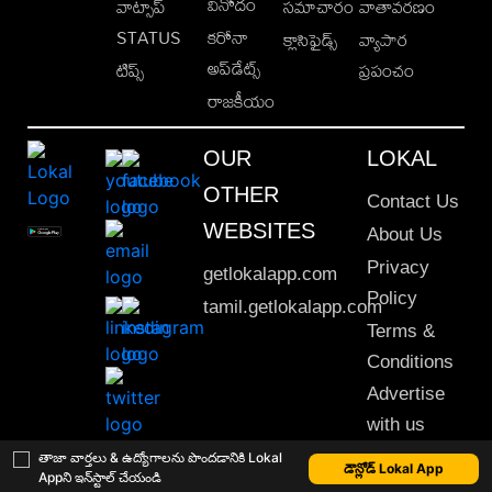
వినోదం
వాట్సాప్
సమాచారం
వాతావరణం
STATUS
కరోనా
క్లాసిఫైడ్స్
వ్యాపార
అప్‌డేట్స్
టిప్స్
ప్రపంచం
రాజకీయం
OUR
LOKAL
OTHER
Contact Us
WEBSITES
About Us
Privacy
getlokalapp.com
Policy
tamil.getlokalapp.com
Terms &
Conditions
Advertise
with us
Sitemap
తాజా వార్తలు & ఉద్యోగాలను పొందడానికి Lokal
డౌన్లోడ్ Lokal App
Appని ఇన్‌స్టాల్ చేయండి
This material may not be published, transmitted, rewritten or redistributed. © 2020 Lokal App. All rights reserved.