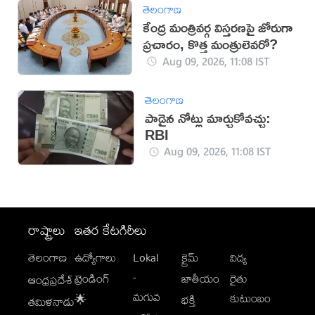
తెలంగాణ
కేంద్ర మంత్రివర్గ విస్తరణపై జోరుగా
ప్రచారం, కొత్త మంత్రులెవరో?
Aug 09, 2026, 11:08 IST
తెలంగాణ
పాడైన నోట్లు మార్చుకోవచ్చు:
RBI
Aug 09, 2026, 11:08 IST
రాష్ట్రాలు
ఇతర కేటగిరీలు
తెలంగాణ
ఉద్యోగాలు
Lokal
క్రైమ్
విద్య
-
ట్రెండింగ్
జాతీయం
రైతు
ఆంధ్రప్రదేశ్
మగువ
కుటుంబం
🌟
భక్తి
తమిళనాడు