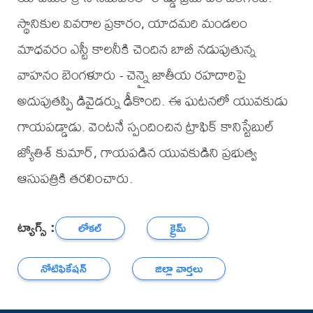
స్థానికుల వివరాల ప్రకారం, యాదమరి మండలం
మాధవరం ఎస్టీ కాలనీకి చెందిన బాబీ నడుపుతున్న
వాహనం బెంగళూరు - చెన్నై జాతీయ రహదారిపై
అదుపుతప్పి డివైడర్ను ఢీకొంది. ఈ ఘటనలో యువకుడు
గాయపడ్డాడు. వెంటనే స్పందించిన ట్రాఫిక్ కానిస్టేబుల్
జ్యోతిశ్ కుమార్, గాయపడిన యువకుడిని ప్రభుత్వ
ఆసుపత్రికి తరలించారు.
ట్యాగ్స్ :
లోకల్
క్రైమ్
నోటిఫికేషన్
జిల్లా వార్తలు